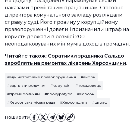
На додачу, посадовець нараховував своїми
наказами премії таким працівникам. Стосовно
директора комунального закладу розглядали
справу у суді. Його провину у корупційному
правопорушенні довели і призначили штраф на
користь держави в розмірі 200
неоподатковуваних мінімумів доходів громадян.
Читайте також:
Соратники зрадника Сальдо
зароблять на ремонтах лікарень Херсонщини
.
#адміністративне правопорушення
#вирок
#зарплати родичям
#корупція
#посадовець
#премії родичям
#прокуратура
#Херсон
#Херсонська міська рада
#Херсонщина
#штраф
Поширити