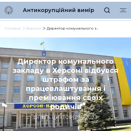
Антикорупційний вимір
Головна
Вироки
Директор комунального закладу в Херсоні відбувся штрафом за працевлаштування і преміювання своїх родичів
Директор комунального
закладу в Херсоні відбувся
штрафом за
працевлаштування і
преміювання своїх
родичів
ОЛЬГА ЦИКТОР
|
29.11.2023