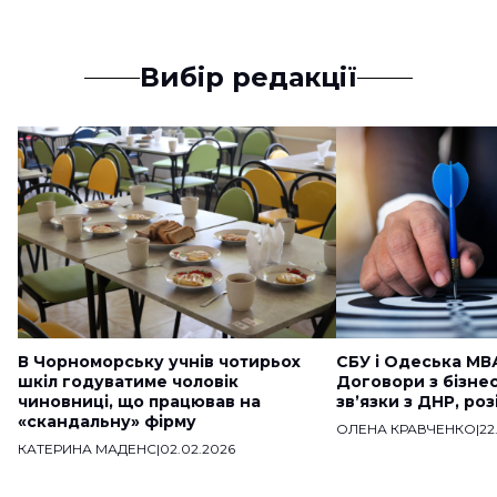
Вибір редакції
В Чорноморську учнів чотирьох
СБУ і Одеська МВ
шкіл годуватиме чоловік
Договори з бізне
чиновниці, що працював на
звʼязки з ДНР, ро
«скандальну» фірму
ОЛЕНА КРАВЧЕНКО
|
22
КАТЕРИНА МАДЕНС
|
02.02.2026