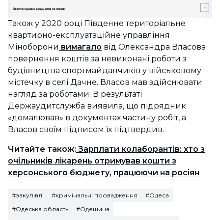
Також у 2020 році Південне територіальне
квартирно-експлуатаційне управління
Міноборони
вимагало
від Олександра Власова
повернення коштів за невиконані роботи з
будівництва спортмайданчиків у військовому
містечку в селі Дачне. Власов мав здійснювати
нагляд за роботами. В результаті
Держаудитслужба виявила, що підрядник
«домалював» в документах частину робіт, а
Власов своїм підписом їх підтвердив.
Читайте також:
Зарплати колаборантів: хто з
очільників лікарень отримував кошти з
херсонського бюджету, працюючи на росіян
#закупівлі
#кримінальні провадження
#Одеса
#Одеська область
#Одещина