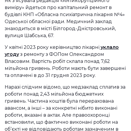
Як зʼясувала редакція «Антикорупційного
виміру» йдеться про капітальний ремонт в
будівлі КНП «Обласна психіатрична лікарня №4»
Одеської обласної ради. Медичний заклад
знаходиться в місті Білгород-Дністровський,
вулиця Шабська, 67.
У квітні 2023 року керівництво лікарні
уклало
угоду
з ремонту з ФОПом Олександром
Власовим. Вартість робіт склала понад 7,62
мільйона гривень. Роботи мають бути завершені
та оплачені в до 31 грудня 2023 року.
Наразі слідчим відомо, що медзаклад сплатив за
роботи понад 2,43 мільйона бюджетних
гривень. Частина коштів була перерахована
авансом, а інші – за конкретні нібито виконані
роботи, вказані в актах. Але правоохоронці
встановили, що фактично виконані роботи на
обʼєкті не відповідають роботам зазначеним в