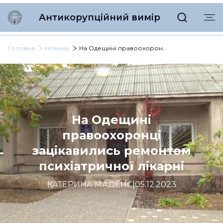
Антикорупційний вимір
Головна
Новини
На Одещині правоохоронці зацікавились ремонтом психіатричної лікарні
На Одещині
правоохоронці
зацікавились ремонтом
психіатричної лікарні
КАТЕРИНА МАДЕНС
|
05.12.2023