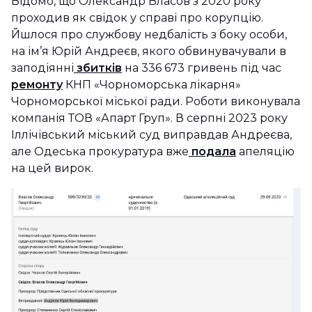
Відомо, що Олександр Власов з 2020 року
проходив як свідок у справі про корупцію.
Йшлося про службову недбалість з боку особи,
на ім’я Юрій Андреєв, якого обвинувачували в
заподіянні
збитків
на 336 673 гривень під час
ремонту
КНП «Чорноморська лікарня»
Чорноморської міської ради. Роботи виконувала
компанія ТОВ «Апарт Груп». В серпні 2023 року
Іллічівський міський суд виправдав Андреєва,
але Одеська прокуратура вже
подала
апеляцію
на цей вирок.