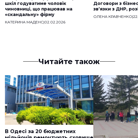
шкіл годуватиме чоловік
Договори з бізне
чиновниці, що працював на
звʼязки з ДНР, ро
«скандальну» фірму
ОЛЕНА КРАВЧЕНКО
|
22
КАТЕРИНА МАДЕНС
|
02.02.2026
Читайте також
В Одесі за 20 бюджетних
мільйонів ремонтують сховище