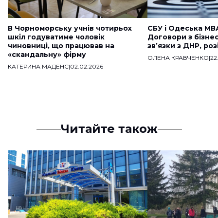
В Чорноморську учнів чотирьох
СБУ і Одеська МВ
шкіл годуватиме чоловік
Договори з бізне
чиновниці, що працював на
звʼязки з ДНР, ро
«скандальну» фірму
ОЛЕНА КРАВЧЕНКО
|
22
КАТЕРИНА МАДЕНС
|
02.02.2026
Читайте також