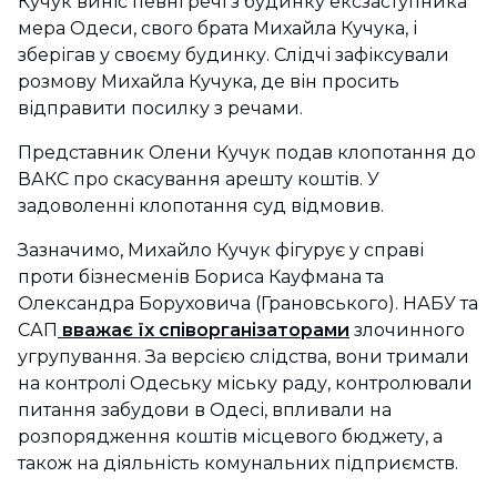
Кучук виніс певні речі з будинку ексзаступника
мера Одеси, свого брата Михайла Кучука, і
зберігав у своєму будинку. Слідчі зафіксували
розмову Михайла Кучука, де він просить
відправити посилку з речами.
Представник Олени Кучук подав клопотання до
ВАКС про скасування арешту коштів. У
задоволенні клопотання суд відмовив.
Зазначимо, Михайло Кучук фігурує у справі
проти бізнесменів Бориса Кауфмана та
Олександра Боруховича (Грановського). НАБУ та
САП
вважає їх співорганізаторами
злочинного
угрупування. За версією слідства, вони тримали
на контролі Одеську міську раду, контролювали
питання забудови в Одесі, впливали на
розпорядження коштів місцевого бюджету, а
також на діяльність комунальних підприємств.