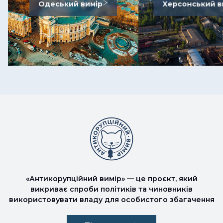
Одеський вимір
Херсонський в
«Антикорупційний вимір» — це проєкт, який
викриває спроби політиків та чиновників
використовувати владу для особистого збагачення