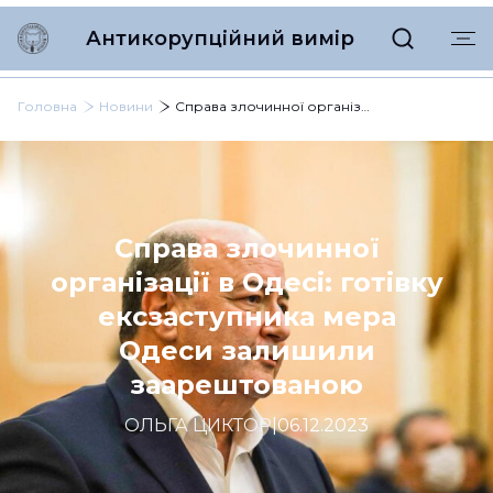
Антикорупційний вимір
Головна
Новини
Справа злочинної організації в Одесі: готівку ексзаступника мера Одеси залишили заарештованою
Справа злочинної
організації в Одесі: готівку
ексзаступника мера
Одеси залишили
заарештованою
ОЛЬГА ЦИКТОР
|
06.12.2023