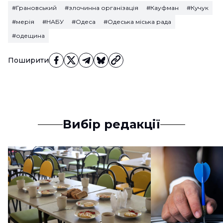
#Грановський
#злочинна організація
#Кауфман
#Кучук
#мерія
#НАБУ
#Одеса
#Одеська міська рада
#одещина
Поширити
Вибір редакції