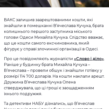
ВАКС залишив заарештованими кошти, які
знайшли в помешканні В’ячеслава Кучука, брата
колишнього першого заступника міського
голови Одеси Михайла Кучука. Слідство вважає,
що це кошти самого ексчиновника, який
фігурує у справі злочинної організації в Одесі.
Про це повідомляють журналісти
«Слово і діло»
.
Раніше у будинку брата Михайла Кучука –
В’ячеслава – провели обшук і знайшли готівку у
розмірі 114 700 доларів. На кошти наклали арешт.
Дружина В’ячеслава Кучука Олена
стверджувала, що ці гроші є заощадженням
їхнього подружжя.
Та детективи НАБУ дізнались, що В’ячеслав