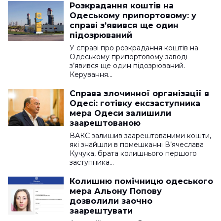
Розкрадання коштів на
Одеському припортовому: у
справі з’явився ще один
підозрюваний
У справі про розкрадання коштів на
Одеському припортовому заводі
з’явився ще один підозрюваний.
Керування…
Справа злочинної організації в
Одесі: готівку ексзаступника
мера Одеси залишили
заарештованою
ВАКС залишив заарештованими кошти,
які знайшли в помешканні В’ячеслава
Кучука, брата колишнього першого
заступника…
Колишню помічницю одеського
мера Альону Попову
дозволили заочно
заарештувати