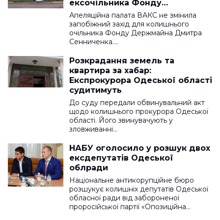
ексочільника Фонду
Держмайна
Апеляційна палата ВАКС не змінила
запобіжний захід для колишнього
очільника Фонду Держмайна Дмитра
Сенниченка.…
Розкрадання земель та
квартира за хабар:
Експрокурора Одеської області
судитимуть
До суду передали обвинувальний акт
щодо колишнього прокурора Одеської
області. Його звинувачують у
зловживанні…
НАБУ оголосило у розшук двох
ексдепутатів Одеської
облради
Національне антикорупційне бюро
розшукує колишніх депутатів Одеської
обласної ради від забороненої
проросійської партії «Опозиційна…