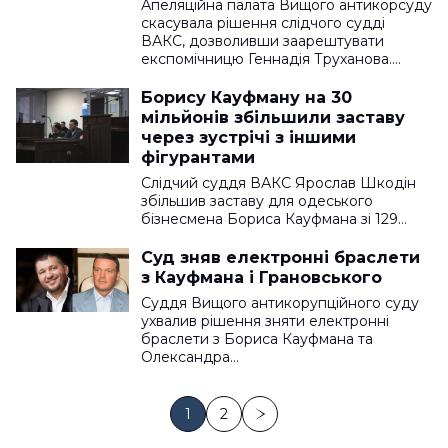
Апеляційна палата Вищого антикорсуду
скасувала рішення слідчого судді
ВАКС, дозволивши заарештувати
експомічницю Геннадія Труханова.…
Борису Кауфману на 30
мільйонів збільшили заставу
через зустрічі з іншими
фігурантами
Слідчий суддя ВАКС Ярослав Шкодін
збільшив заставу для одеського
бізнесмена Бориса Кауфмана зі 129…
Суд зняв електронні браслети
з Кауфмана і Грановського
Суддя Вищого антикорупційного суду
ухвалив рішення зняти електронні
браслети з Бориса Кауфмана та
Олександра…
1
2