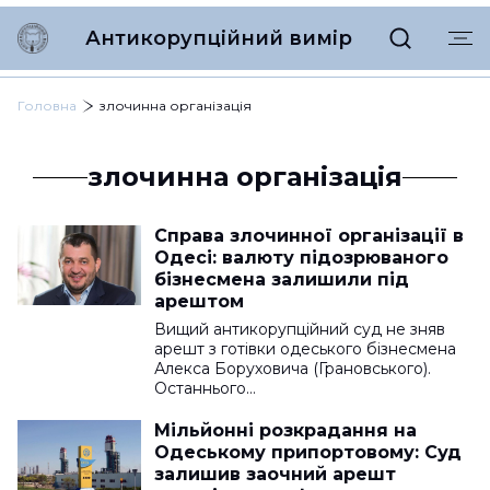
Антикорупційний вимір
Головна
злочинна організація
злочинна організація
Справа злочинної організації в
Одесі: валюту підозрюваного
бізнесмена залишили під
арештом
Вищий антикорупційний суд не зняв
арешт з готівки одеського бізнесмена
Алекса Боруховича (Грановського).
Останнього…
Мільйонні розкрадання на
Одеському припортовому: Суд
залишив заочний арешт