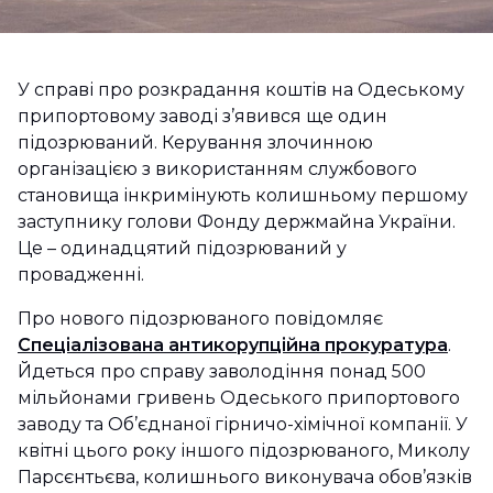
У справі про розкрадання коштів на Одеському
припортовому заводі з’явився ще один
підозрюваний. Керування злочинною
організацією з використанням службового
становища інкримінують колишньому першому
заступнику голови Фонду держмайна України.
Це – одинадцятий підозрюваний у
провадженні.
Про нового підозрюваного повідомляє
Спеціалізована антикорупційна прокуратура
.
Йдеться про справу заволодіння понад 500
мільйонами гривень Одеського припортового
заводу та Об’єднаної гірничо-хімічної компанії. У
квітні цього року іншого підозрюваного, Миколу
Парсєнтьєва, колишнього виконувача обов’язків