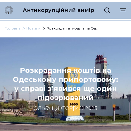
Антикорупційний вимір
Головна
Новини
Розкрадання коштів на Одеському припортовому: у справі з’явився ще один підозрюваний
Розкрадання коштів на
Одеському припортовому:
у справі з’явився ще один
підозрюваний
ОЛЬГА ЦИКТОР
|
14.12.2023