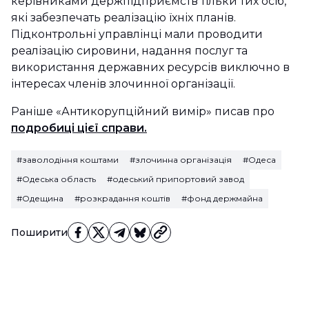
керівниками держпідприємств тільки тих осіб,
які забезпечать реалізацію їхніх планів.
Підконтрольні управлінці мали проводити
реалізацію сировини, надання послуг та
використання державних ресурсів виключно в
інтересах членів злочинної організації.
Раніше «Антикорупційний вимір» писав про
подробиці цієї справи.
#заволодіння коштами
#злочинна організація
#Одеса
#Одеська область
#одеський припортовий завод
#Одещина
#розкрадання коштів
#фонд держмайна
Поширити