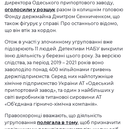
директора Одеського припортового заводу,
оголосили у розшук
разом із колишнім головою
Фонду держмайна Дмитром Сенниченком, що
також фігурує у справі. Про останнього відомо,
що він втік за кордон.
Отож в участі у злочинному угрупованні вже
підозрюють 11 людей. Детективи НАБУ викрили
їхню діяльність у березні цього року. За версією
слідства, за період 2019 – 2021 років воно
заволоділо понад 400 мільйонами гривень
держпідприємств. Серед них найпотужніше
хімічне підприємство України АТ «Одеський
припортовий завод», та один з найбільших у
світі виробників титанової сировини АТ
«Об’єднана гірничо-хімічна компанія».
Правоохоронці вважають, що діяльність
угруповання
полягала в тому
, щоб призначити