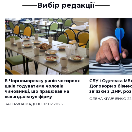
Вибір редакції
В Чорноморську учнів чотирьох
СБУ і Одеська МВ
шкіл годуватиме чоловік
Договори з бізне
чиновниці, що працював на
звʼязки з ДНР, ро
«скандальну» фірму
ОЛЕНА КРАВЧЕНКО
|
22
КАТЕРИНА МАДЕНС
|
02.02.2026