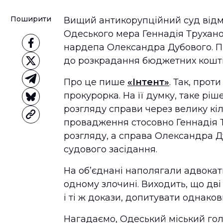
Поширити
Вищий антикорупційний суд відм
Одеського мера Геннадія Труха
нардепа Олександра Дубового. П
до розкрадання бюджетних коштів
Про це пише
«Інтент»
. Так, про
прокурорка. На її думку, таке рі
розгляду справи через велику кіль
провадження стосовно Геннадія 
розгляду, а справа Олександра Д
судового засідання.
На об’єднані наполягали адвокат
одному злочині. Виходить, що дві 
і ті ж докази, допитувати однаков
Нагадаємо, Одеський міський го