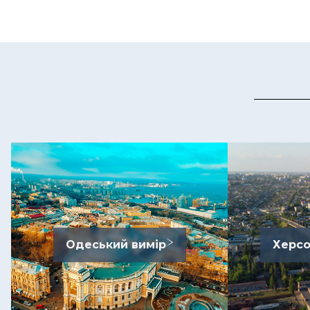
Одеський вимір
Херсо