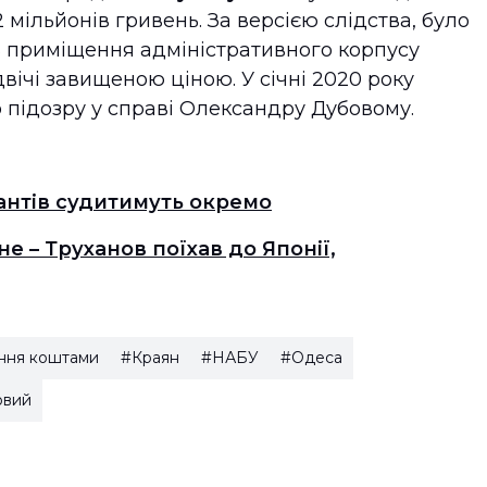
мільйонів гривень. За версією слідства, було
ь приміщення адміністративного корпусу
вічі завищеною ціною. У січні 2020 року
 підозру у справі Олександру Дубовому.
антів судитимуть окремо
 – Труханов поїхав до Японії,
ння коштами
#Краян
#НАБУ
#Одеса
овий