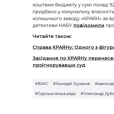
коштами бюджету у сумі понад 92 
придбано у комунальну власніст
колишнього заводу «КРАЯН» за вд
детективи НАБУ
повідомили
про
Читайте також:
Справа КРАЯНу: Одного з фігур
Засідання по КРАЯНу перенесене
проігнорувавши суд
#ВАКС
#Геннадій Труханов
#заволоді
#Одеська міська рада
#Олександр Дуб