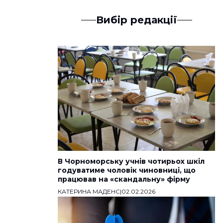
Вибір редакції
В Чорноморську учнів чотирьох шкіл
годуватиме чоловік чиновниці, що
працював на «скандальну» фірму
КАТЕРИНА МАДЕНС
|
02.02.2026