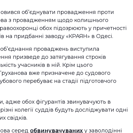
овився об’єднувати провадження проти
нова з провадженням щодо колишнього
равоохоронці обох підозрюють у причетності
 на придбанні заводу «КРАЯН» в Одесі.
ти об’єднання проваджень виступила
шення призведе до затягування строків
кість учасників в ній. Крім цього
Труханова вже призначене до судового
убового перебуває на стадії підготовчого
и, адже обох фігурантів звинувачують в
різні колегії суддів будуть досліджувати одні
их свідків.
лова серед
обвинувачуваних
у заволодінні