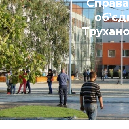
Справа
об’єд
Трухано