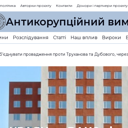
 політика
Авторки проєкту
Контакти
Донори і партнери проєкту
Антикорупційний вим
ини
Розслідування
Статті
Наш вплив
Вироки
’єднувати провадження проти Труханова та Дубового, через в