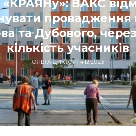
 «КРАЯНу»: ВАКС від
нувати провадження
ва та Дубового, чере
кількість учасників
ОЛЬГА ЦИКТОР
|
14.12.2023