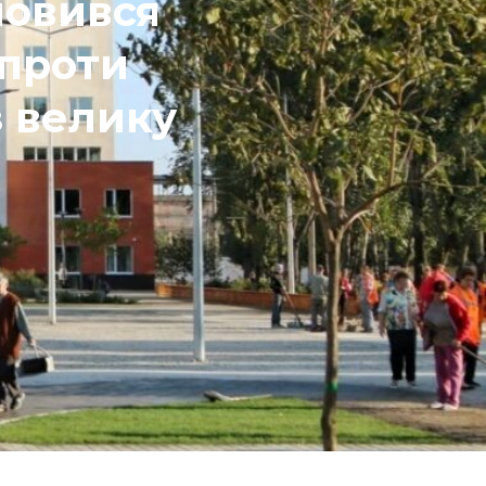
мовився
 проти
з велику