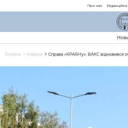
Про нас
Редакційна
Нов
Головна
Новини
Справа «КРАЯНу»: ВАКС відмовився об