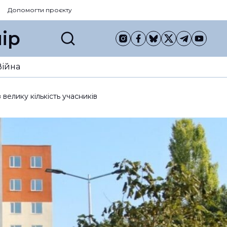
Допомогти проєкту
ір
Війна
елику кількість учасників