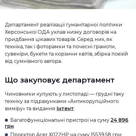
Департамент реалізації гуманітарної політики
Херсонської ОДА уклав низку договорів на
придбання цікавих товарів. Серед них, як
техніка, так і фоторамки та почесні грамоти,
сувеніри, букети та корзини квітів, збірка поезій
від сумнівного автора.
Що закуповує департамент
Чиновники купують у листопаді — грудні таку
техніку за підрахунками «Антикорупційного
виміру» та видання
Інтент
:
Багатофункціональні пристрої на суму
24 896
грн
.
Проєктор Асеr ХІ122НР на суму 15539,58 грн;