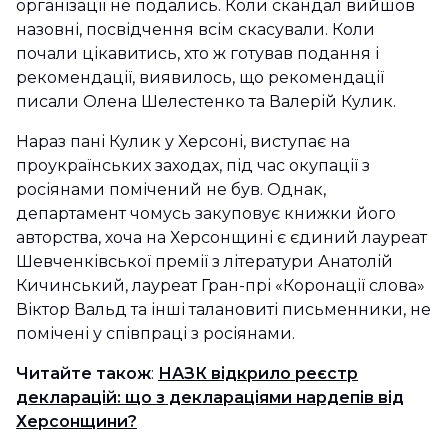
організації не подались. Коли скандал вийшов
назовні, посвідчення всім скасували. Коли
почали цікавитись, хто ж готував подання і
рекомендації, виявилось, що рекомендації
писали Олена Шелестенко та Валерій Кулик.
Нараз пані Кулик у Херсоні, виступає на
проукраїнських заходах, під час окупації з
росіянами помічений не був. Однак,
департамент чомусь закуповує книжки його
авторства, хоча на Херсонщині є єдиний лауреат
Шевченківської премії з літератури Анатолій
Кичинський, лауреат Гран-прі «Коронації слова»
Віктор Вальд та інші талановиті письменники, не
помічені у співпраці з росіянами.
Читайте також
:
НАЗК відкрило реєстр
декларацій: що з деклараціями нардепів від
Херсонщини?