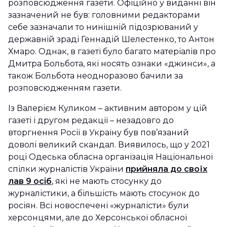
розповсюдження газети. Офіційно у виданні він
зазначений не був: головними редакторами
себе зазначали то нинішній підозрюваний у
державній зраді Геннадій Шелестенко, то Антон
Хмаро. Однак, в газеті було багато матеріалів про
Дмитра Больбота, які носять ознаки «джинси», а
також Больбота неодноразово бачили за
розповсюдженням газети.
Із Валерієм Куликом – активним автором у цій
газеті і другом редакції – незадовго до
вторгнення Росії в Україну був пов’язаний
доволі великий скандал. Виявилось, що у 2021
році Одеська обласна організація Національної
спілки журналістів України
прийняла до своїх
лав 9 осіб
, які не мають стосунку до
журналістики, а більшість мають стосунок до
росіян. Всі новоспечені «журналісти» були
херсонцями, але до Херсонської обласної