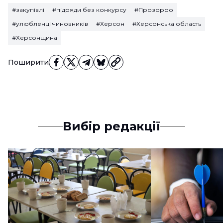
#закупівлі
#підряди без конкурсу
#Прозорро
#улюбленці чиновників
#Херсон
#Херсонська область
#Херсонщина
Поширити
Вибір редакції