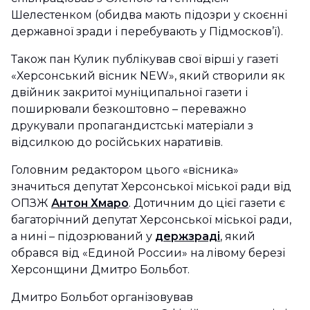
Шелестенком (обидва мають підозри у скоєнні
державної зради і перебувають у Підмосков’ї).
Також пан Кулик публікував свої вірші у газеті
«Херсонський вісник NEW», який створили як
двійник закритої муніципальної газети і
поширювали безкоштовно – переважно
друкували пропагандистські матеріали з
відсилкою до російських наративів.
Головним редактором цього «вісника»
значиться депутат Херсонської міської ради від
ОПЗЖ
Антон Хмаро
. Дотичним до цієї газети є
багаторічний депутат Херсонської міської ради,
а нині – підозрюваний у
держзраді
, який
обрався від «Единой России» на лівому березі
Херсонщини Дмитро Больбот.
Дмитро Больбот організовував