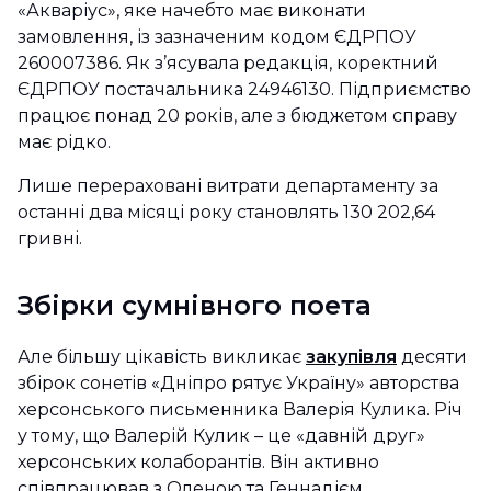
«Акваріус», яке начебто має виконати
замовлення, із зазначеним кодом ЄДРПОУ
260007386. Як з’ясувала редакція, коректний
ЄДРПОУ постачальника 24946130. Підприємство
працює понад 20 років, але з бюджетом справу
має рідко.
Лише перераховані витрати департаменту за
останні два місяці року становлять 130 202,64
гривні.
Збірки сумнівного поета
Але більшу цікавість викликає
закупівля
десяти
збірок сонетів «Дніпро рятує Україну» авторства
херсонського письменника Валерія Кулика. Річ
у тому, що Валерій Кулик – це «давній друг»
херсонських колаборантів. Він активно
співпрацював з Оленою та Геннадієм