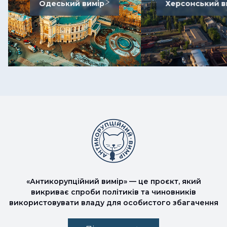
Одеський вимір
Херсонський в
«Антикорупційний вимір» — це проєкт, який
викриває спроби політиків та чиновників
використовувати владу для особистого збагачення