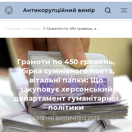
Антикорупційний вимір
Головна
Новини
Грамоти по 450 гривень, збірка сумнівного поета, вітальні папки: Що закуповує херсонський департамент гуманітарної політики
Грамоти по 450 гривень,
збірка сумнівного поета,
вітальні папки: Що
закуповує херсонський
департамент гуманітарної
політики
ЄВГЕНІЯ ВІРЛИЧ
|
19.12.2023