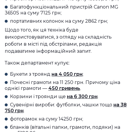
Багатофункціональний пристрій Саnon MG
3650S на суму 7125 грн;
портативних колонок на суму 2862 грн;
Щодо того, як ця техніка буде
використовуватися, з огляду на складність
роботи в місті під обстрілами, редакція
подаватиме інформаційний запит.
Також департамент купує:
Букети з троянд
на 4 050 грн
;
Почесні грамоти на 11 250 грн. Причому ціна
однієї грамоти —
450 гривень
.
Корзини і троянди ще
на 6 300 грн
.
Сувенірні вироби: футболки, чашки тощо
на 38
750 грн
.
фоторамок на суму 14250 грн;
бланків (вітальні папки, грамоти, подяки) на