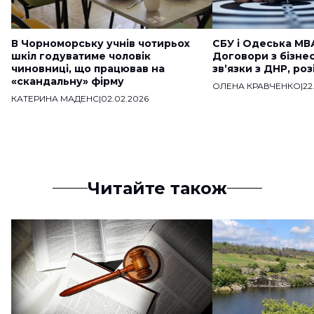
В Чорноморську учнів чотирьох
СБУ і Одеська МВ
шкіл годуватиме чоловік
Договори з бізне
чиновниці, що працював на
звʼязки з ДНР, ро
«скандальну» фірму
ОЛЕНА КРАВЧЕНКО
|
22
КАТЕРИНА МАДЕНС
|
02.02.2026
Читайте також