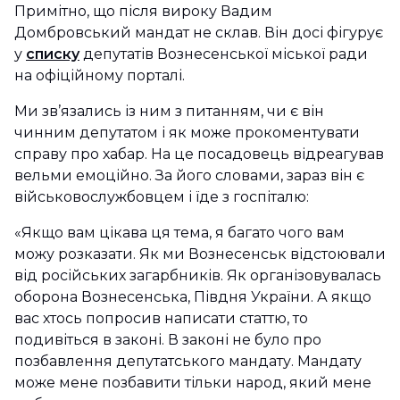
Примітно, що після вироку Вадим
Домбровський мандат не склав. Він досі фігурує
у
списку
депутатів Вознесенської міської ради
на офіційному порталі.
Ми зв’язались із ним з питанням, чи є він
чинним депутатом і як може прокоментувати
справу про хабар. На це посадовець відреагував
вельми емоційно. За його словами, зараз він є
військовослужбовцем і їде з госпіталю:
«Якщо вам цікава ця тема, я багато чого вам
можу розказати. Як ми Вознесенськ відстоювали
від російських загарбників. Як організовувалась
оборона Вознесенська, Півдня України. А якщо
вас хтось попросив написати статтю, то
подивіться в законі. В законі не було про
позбавлення депутатського мандату. Мандату
може мене позбавити тільки народ, який мене