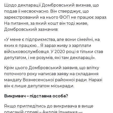
Щодо декларації Домбровський визнав, що
подав її несвоєчасно. Він стверджує, що
зареєстрований на нього ФОП не працює зараз.
На питання, за який кошт він тоді живе,
Домбровський зазначив:
«У мене є підприємства, але вони сімейні, на
яких я працюю… Я зараз живу з зарплати
військовослужбовця. У 2020 році я тільки став
депутатом, і не розумів, які там декларації».
Крім цього Домбровський заявив, що влітку
поточного року написав заяву на складання
мандату Вознесенської районної ради. Наразі
він є лише депутатом міськради.
Викривач – підставна особа?
Якщо пригледітись до викривача в вище
описаній справі – Андрія Ільченка —