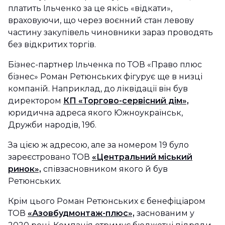
платить Ільченко за це якісь «відкати»,
враховуючи, що через воєнний стан левову
частину закупівель чиновники зараз проводять
без відкритих торгів.
Бізнес-партнер Ільченка по ТОВ «Право плюс
бізнес» Роман Ретюнських фігурує ще в низці
компаній. Наприклад, до ліквідації він був
директором
КП «Торгово-сервісний дім»,
юридична адреса якого Южноукраїнськ,
Дружби народів, 19б.
За цією ж адресою, але за номером 19 було
зареєстровано ТОВ
«Центральний міський
ринок»,
співзасновником якого й був
Ретюнських.
Крім цього Роман Ретюнських є бенефіціаром
ТОВ
«Азовбудмонтаж-плюс»,
заснованим у