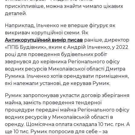
прискіпливіше, можна знайти чимало цікавих
деталей.
Наприклад, Ільченко не вперше фігурує як
викривач корупційної схеми. Як
Антикорупційний вимір писав
раніше, директор
«ППБ Будівник», яким є Андрій Ільченко, у 2022
році для проведення будівельних робіт
звернувся до керівника Регіонального офісу
водних ресурсів Миколаївської області Дмитра
Румика. Ільченко хотів орендувати приміщення,
які належали установі, де керував Румик.
Румик запропонував укласти договір зберігання
майна, замість проведення тендерної
процедури передачі майна Регіонального офісу
водних ресурсів у Миколаївській області в
оренду. Щомісячна оплата складала 10 тис. грн. А
ще 10 тис. Румик попросив для себе – за