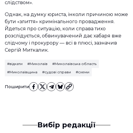
слідством».
Однак, на думку юриста, інколи причиною може
бути «злиття» кримінального провадження.
Йдеться про ситуацію, коли справа тихо
розслідується, обвинувачений дає хабаря вже
слідчому і прокурору — всі в плюсі, зазначив
Сергій Миткалик.
#відкати
#Миколаїв
#Миколаївська область
#Миколаївщина
#судові справи
#схеми
Поширити
Вибір редакції