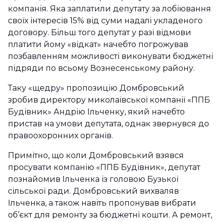
компанія. Яка заплатили депутату за лобіювання
своїх інтересів 15% від суми надалі укладеного
договору. Більш того депутат у разі відмови
платити йому «відкат» начебто погрожував
позбавленням можливості виконувати бюджетні
підряди по всьому Вознесенському району.
Таку «щедру» пропозицію Домбровський
зробив директору миколаївської компанії «ППБ
Будівник» Андрію Ільченку, який начебто
пристав на умови депутата, однак звернувся до
правоохоронних органів.
Примітно, що коли Домбровський взявся
просувати компанію «ППБ Будівник», депутат
познайомив Ільченка із головою Бузької
сільської ради. Домбровський вихваляв
Ільченка, а також навіть пропонував вибрати
об’єкт для ремонту за бюджетні кошти. А ремонт,