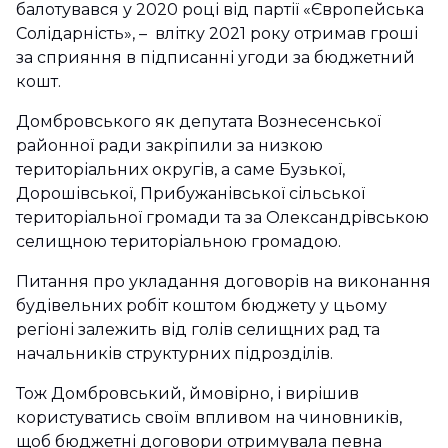
балотувався у 2020 році від партії «Європейська
Солідарність», – влітку 2021 року отримав гроші
за сприяння в підписанні угоди за бюджетний
кошт.
Домбровського як депутата Вознесенської
районної ради закріпили за низкою
територіальних округів, а саме Бузької,
Дорошівської, Прибужанівської сільської
територіальної громади та за Олександрівською
селищною територіальною громадою.
Питання про укладання договорів на виконання
будівельних робіт коштом бюджету у цьому
регіоні залежить від голів селищних рад та
начальників структурних підрозділів.
Тож Домбровський, ймовірно, і вирішив
користуватись своїм впливом на чиновників,
щоб бюджетні договори отримувала певна