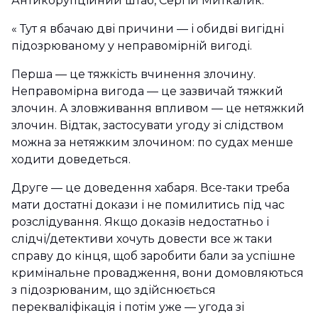
Антикорупційний штаб, Сергій Миткалик.
« ​Тут я вбачаю дві причини — і обидві вигідні
підозрюваному у неправомірній вигоді.
Перша — це тяжкість вчинення злочину.
Неправомірна вигода — це зазвичай тяжкий
злочин. А зловживання впливом — це нетяжкий
злочин. Відтак, застосувати угоду зі слідством
можна за нетяжким злочином: по судах менше
ходити доведеться.
Друге — це доведення хабаря. Все-таки треба
мати достатні докази і не помилитись під час
розслідування. Якщо доказів недостатньо і
слідчі/детективи хочуть довести все ж таки
справу до кінця, щоб заробити бали за успішне
кримінальне провадження, вони домовляються
з підозрюваним, що здійснюється
перекваліфікація і потім уже — угода зі