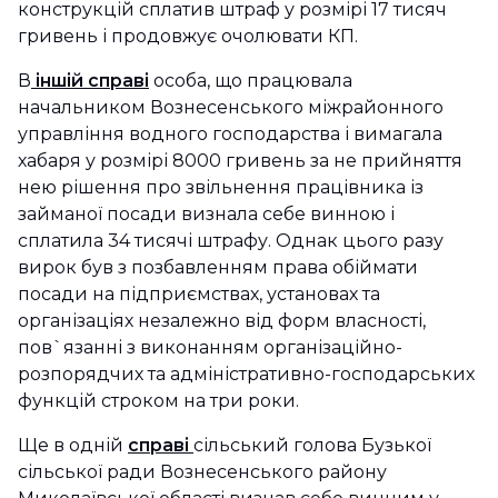
конструкцій сплатив штраф у розмірі 17 тисяч
гривень і продовжує очолювати КП.
В
іншій справі
особа, що працювала
начальником Вознесенського міжрайонного
управління водного господарства і вимагала
хабаря у розмірі 8000 гривень за не прийняття
нею рішення про звільнення працівника із
займаної посади визнала себе винною і
сплатила 34 тисячі штрафу. Однак цього разу
вирок був з позбавленням права обіймати
посади на підприємствах, установах та
організаціях незалежно від форм власності,
пов`язанні з виконанням організаційно-
розпорядчих та адміністративно-господарських
функцій строком на три роки.
Ще в одній
справі
сільський голова Бузької
сільської ради Вознесенського району