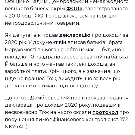
Офіційно Вадим Домбровський немає жодного
великого бізнесу, окрім
ФОПа,
зареєстрованого
у 2010 році. ФОП спеціалізується на торгівлі
непродовольчими товарами.
Як депутат він подав
декларацію
про доходи за
2020 рік. У документ він вписав батьків і брата.
Нерухомості в нього начебто немає — будинок
площею 110 квадратів зареєстрований на батька.
Й більше нічого – ані автівки, ані доходів, ані
заробітної плати. Крім цього, він зазначив, що
ніде не працює. Тож, виходить, що за весь рік
депутат не отримав жодного доходу.
До того ж Домбровський проігнорував подання
декларації про доходи 2020 року, подавши її
несвоєчасно. Тож на нього склали
протокол
про
порушення вимог фінансового контролю (ст. 172-
6 КУпАП).