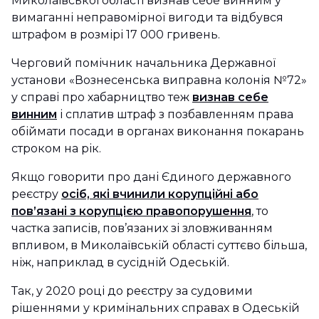
Миколаївської області визнав себе винним у
вимаганні неправомірної вигоди та відбувся
штрафом в розмірі 17 000 гривень.
Черговий помічник начальника Державної
установи «Вознесенська виправна колонія №72»
у справі про хабарництво теж
визнав себе
винним
і сплатив штраф з позбавленням права
обіймати посади в органах виконання покарань
строком на рік.
Якщо говорити про дані Єдиного державного
реєстру
осіб, які вчинили корупційні або
пов’язані з корупцією правопорушення
, то
частка записів, пов’язаних зі зловживанням
впливом, в Миколаївській області суттєво більша,
ніж, наприклад в сусідній Одеській.
Так, у 2020 році до реєстру за судовими
рішеннями у кримінальних справах в Одеській