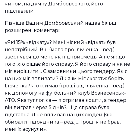
чином, на думку Домбровського, його
підставили.
Пізніше Вадим Домбровський надав більш
розширені коментарі:
«Які 15% «відкату»? Мені ніякий «відкат» був
непотрібний. Він (мова про Ільченка –
ред.
)
звернувся до мене як підприємець. А не як до
того, хто рішає його справу. Я його справу ніяк не
міг вирішити… Є замовники цього тендеру. Як я
на них міг впливати? Як я їм міг сказати: беріть
Ільченка? Я отримав (гроші від Ільченка –
ред.
)
як допомогу на футбольний клуб Вознесенськ-
АТО. Яка тут логіка — я отримав кошти, а тендер
він виграв через 5 днів?… Ця справа була
підставна. Я не впливав на цих людей (які
обирали підрядника –
ред.
)… Гроші я не брав,
мені їх всунули».