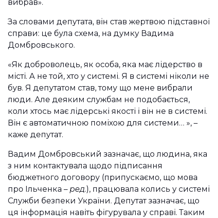
вибрав».
За словами депутата, він став жертвою підставної
справи: це була схема, на думку Вадима
Домбровського.
«Як доброволець, як особа, яка має лідерство в
місті. А не той, хто у системі. Я в системі ніколи не
був. Я депутатом став, тому що мене вибрали
люди. Але деяким службам не подобається,
коли хтось має лідерські якості і він не в системі.
Він є автоматичною поміхою для системи… », –
каже депутат.
Вадим Домбровський зазначає, що людина, яка
з ним контактувала щодо підписання
бюджетного договору (припускаємо, що мова
про Ільченка –
ред
.), працювала колись у системі
Служби безпеки України. Депутат зазначає, що
ця інформація навіть фігурувала у справі. Таким