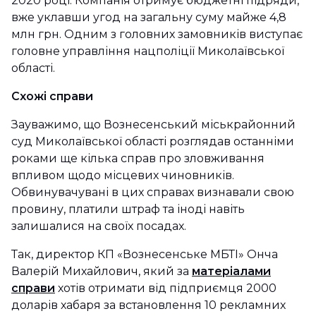
2020 році. Компанія отримує бюджетні підряди,
вже уклавши угод на загальну суму майже 4,8
млн грн. Одним з головних замовників виступає
головне управління нацполіції Миколаївської
області.
Схожі справи
Зауважимо, що Вознесенський міськрайонний
суд Миколаївської області розглядав останніми
роками ще кілька справ про зловживання
впливом щодо місцевих чиновників.
Обвинувачувані в цих справах визнавали свою
провину, платили штраф та іноді навіть
залишалися на своїх посадах.
Так, директор КП «Вознесенське МБТІ» Онча
Валерій Михайлович, який за
матеріалами
справи
хотів отримати від підприємця 2000
доларів хабаря за встановлення 10 рекламних