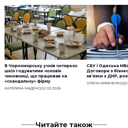
В Чорноморську учнів чотирьох
СБУ і Одеська МВ
шкіл годуватиме чоловік
Договори з бізне
чиновниці, що працював на
звʼязки з ДНР, ро
«скандальну» фірму
ОЛЕНА КРАВЧЕНКО
|
22
КАТЕРИНА МАДЕНС
|
02.02.2026
Читайте також