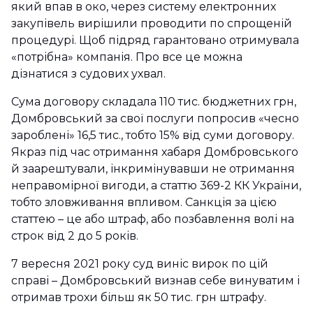
який впав в око, через систему електронних
закупівель вирішили проводити по спрощеній
процедурі. Щоб підряд гарантовано отримувала
«потрібна» компанія. Про все це можна
дізнатися з судових ухвал.
Сума договору складала 110 тис. бюджетних грн,
Домбровський за свої послуги попросив «чесно
зароблені» 16,5 тис., тобто 15% від суми договору.
Якраз під час отримання хабаря Домбровського
й заарештували, інкримінувавши не отримання
неправомірної вигоди, а статтю 369-2 КК України,
тобто зловживання впливом. Санкція за цією
статтею – це або штраф, або позбавлення волі на
строк від 2 до 5 років.
7 вересня 2021 року суд виніс вирок по цій
справі – Домбровський визнав себе винуватим і
отримав трохи більш як 50 тис. грн штрафу.