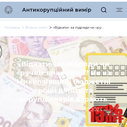
Антикорупційний вимір
Головна
Власні статті
«Відкати» за підряди чи «ручні» викривачі? Як на Миколаївщині бюджетні гроші ділять та корупціонерів карають
«Відкати» за підряди чи
«ручні» викривачі? Як на
Миколаївщині бюджетні
гроші ділять та
корупціонерів карають
ОЛЕНА ЧЕРНИШОВА
|
02.01.2024