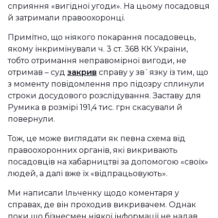
сприяння «вигідної угоди». На цьому посадовця
й затримали правоохоронці.
Примітно, що ніякого покарання посадовець,
якому інкримінували ч. 3 ст. 368 КК України,
тобто отримання неправомірної вигоди, не
отримав – суд
закрив
справу у зв`язку із тим, що
з моменту повідомлення про підозру сплинули
строки досудового розслідування. Заставу для
Румика в розмірі 191,4 тис. грн скасували й
повернули.
Тож, це може виглядати як певна схема від
правоохоронних органів, які викривають
посадовців на хабарництві за допомогою «своїх»
людей, а далі вже їх «відпрацьовують».
Ми написали Ільченку щодо коментаря у
справах, де він проходив викривачем. Однак
поки що бізнесмен ніякої інформації не надав.