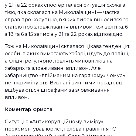
у 21 та 22 роках спостерігалася ситуація схожа з
тією, яка склалася на Миколаївщині — частка
справ про корупцію, в яких вирок виносився за
статею про зловживання впливом теж велика. 6
з 18 та 6 з 15 записів у 21 та 22 роках відповідно.
Тож на Миколаївщині склалася цікава тенденція:
особи, в яких вимагають хабарі, йдуть до поліції,
а слідчі регулярно ловлять чиновників на
хабарях та зловживанні впливом. Але
хабарництво «впійманим на гарячому» чомусь
не інкримінують. Визнані винними посадовці
відбуваються штрафами за зловживання
впливом.
Коментар юриста
Ситуацію «Антикорупційному виміру»
прокоментував юрист, голова правління ГО