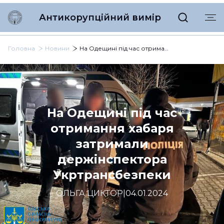
Антикорупційний вимір
Головна
Новини
На Одещині під час отримання хабаря затримали держінспектора Укртрансбезпеки
На Одещині під час
отримання хабаря
затримали
держінспектора
Укртрансбезпеки
ОЛЬГА ЦИКТОР
|
04.01.2024