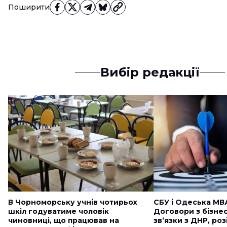
Поширити
Вибір редакції
В Чорноморську учнів чотирьох
СБУ і Одеська МВ
шкіл годуватиме чоловік
Договори з бізне
чиновниці, що працював на
звʼязки з ДНР, ро