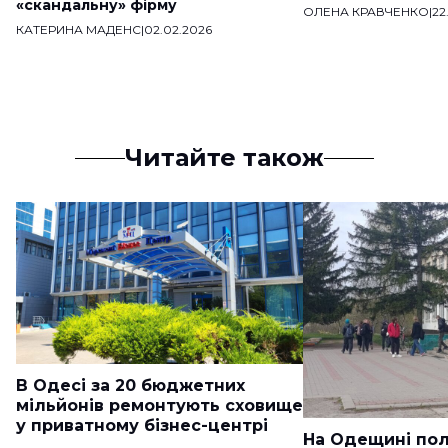
«скандальну» фірму
ОЛЕНА КРАВЧЕНКО
|
22
КАТЕРИНА МАДЕНС
|
02.02.2026
Читайте також
В Одесі за 20 бюджетних
мільйонів ремонтують сховище
у приватному бізнес-центрі
На Одещині пол