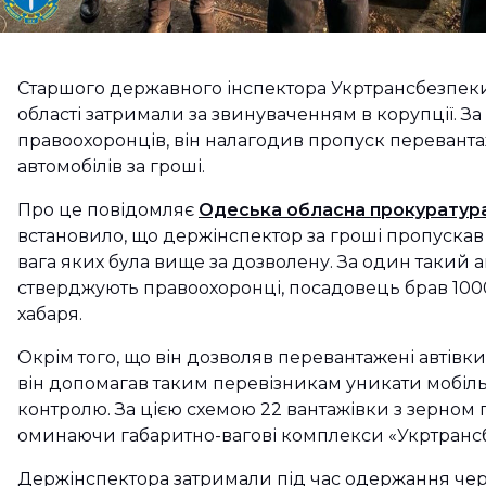
Старшого державного інспектора Укртрансбезпек
області затримали за звинуваченням в корупції. За
правоохоронців, він налагодив пропуск перевант
автомобілів за гроші.
Про це повідомляє
Одеська обласна прокуратур
встановило, що держінспектор за гроші пропускав
вага яких була вище за дозволену. За один такий а
стверджують правоохоронці, посадовець брав 100
хабаря.
Окрім того, що він дозволяв перевантажені автівк
він допомагав таким перевізникам уникати мобіль
контролю. За цією схемою 22 вантажівки з зерном 
оминаючи габаритно-вагові комплекси «Укртранс
Держінспектора затримали під час одержання чер