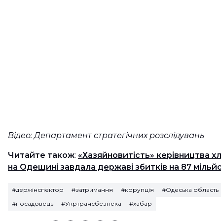
Відео: Департамент стратегічних розслідувань
Читайте також
:
«Хазяйновитість» керівництва х
на Одещині завдала державі збитків на 87 мільйо
#держінспектор
#затримання
#корупція
#Одеська область
#посадовець
#Укртрансбезпека
#хабар