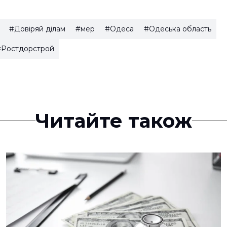
#Довіряй ділам
#мер
#Одеса
#Одеська область
#Ростдорстрой
Читайте також