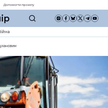
Допомогти проєкту
ір
Війна
рухановим