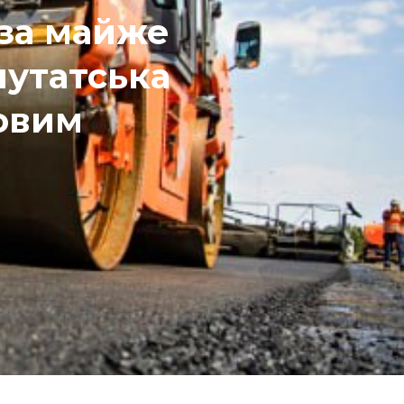
 за майже
путатська
новим