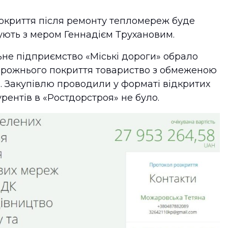
окриття після ремонту тепломереж буде
зують з мером Геннадієм Трухановим.
ьне підприємство «Міські дороги» обрало
рожнього покриття товариство з обмеженою
. Закупівлю проводили у форматі відкритих
урентів в «Ростдорстроя» не було.