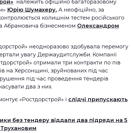
рой»
належить офіційно багаторазовому
ам»
Юрію Шумахеру.
А неофіційно, за
контролюється колишнім тестем російського
ана Абрамовича бізнесменом
Олександром
тдорстрой» неодноразово здобувала перемогу
вертали увагу Держаудитслужби. Компанії
стдорстрой» отримали три контракти по пів
ів на Херсонщині, зруйнованих під час
орушення під час проведення тендерів
асувати два з них.
емонтує «Ростдорстрой» і
слідчі припускають
.
ики без тендеру віддали два підряди на 5
з Трухановим