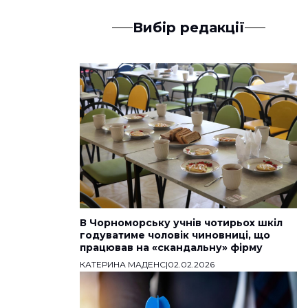
Вибір редакції
В Чорноморську учнів чотирьох шкіл
годуватиме чоловік чиновниці, що
працював на «скандальну» фірму
КАТЕРИНА МАДЕНС
|
02.02.2026