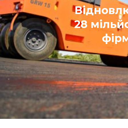
Відновлю
28 мільй
фірм