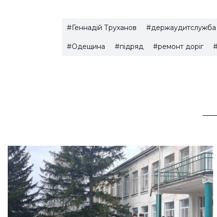
#Геннадій Труханов
#держаудитслужба
#Одещина
#підряд
#ремонт доріг