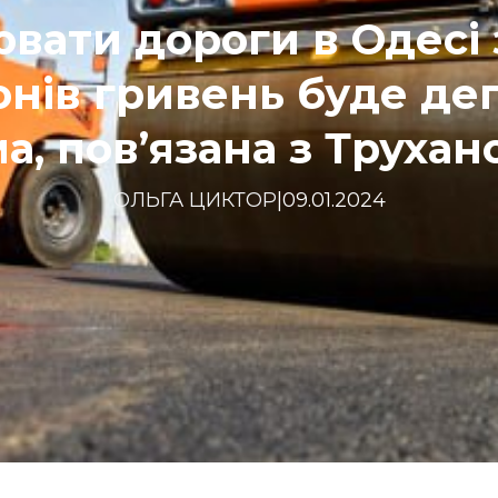
вати дороги в Одесі
онів гривень буде де
а, пов’язана з Труха
ОЛЬГА ЦИКТОР
|
09.01.2024