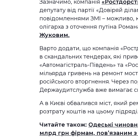
Зазначимо, компанія
«Ростдорст
депутату від партії «Довіряй діл
повідомленнями ЗМІ – можливо, 
олігарха з оточення путіна Ром
Жуковим.
Варто додати, що компанія «Рос
в скандальних тендерах, які при
«Автомагістраль-Південь» та «Ро
мільярда гривень на ремонт мост
російського вторгнення. Через п
Держаудитслужба вже вимагає ск
А в Києві обвалився міст, який р
розтрату коштів на цьому підряді
Читайте також:
Одеські чиновн
млрд грн фірмам, пов’язаним 