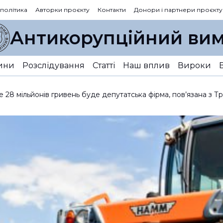
 політика
Авторки проєкту
Контакти
Донори і партнери проєкту
Антикорупційний вим
ини
Розслідування
Статті
Наш вплив
Вироки
 28 мільйонів гривень буде депутатська фірма, пов’язана з Т