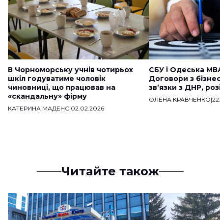
В Чорноморську учнів чотирьох
СБУ і Одеська МВ
шкіл годуватиме чоловік
Договори з бізне
чиновниці, що працював на
звʼязки з ДНР, ро
«скандальну» фірму
ОЛЕНА КРАВЧЕНКО
|
22
КАТЕРИНА МАДЕНС
|
02.02.2026
Читайте також