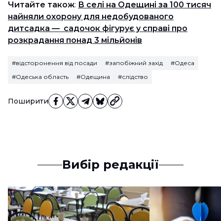
Читайте також
:
В селі на Одещині за 100 тисяч
найняли охорону для недобудованого
дитсадка — садочок фігурує у справі про
розкрадання понад 3 мільйонів
#відсторонення від посади
#запобіжний захід
#Одеса
#Одеська область
#Одещина
#слідство
Поширити
Вибір редакції