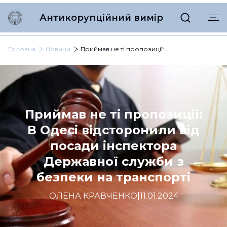
Антикорупційний вимір
Головна
Новини
Приймав не ті пропозиції: В Одесі відсторонили від посади інспектора Державної служби з безпеки на транспорті
Приймав не ті пропозиції:
В Одесі відсторонили від
посади інспектора
Державної служби з
безпеки на транспорті
ОЛЕНА КРАВЧЕНКО
|
11.01.2024