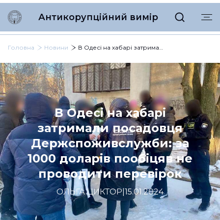
Антикорупційний вимір
Головна
Новини
В Одесі на хабарі затримали посадовця Держспоживслужби: за 1000 доларів пообіцяв не проводити перевірок
В Одесі на хабарі
затримали посадовця
Держспоживслужби: за
1000 доларів пообіцяв не
проводити перевірок
ОЛЬГА ЦИКТОР
|
15.01.2024