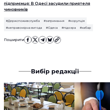
підприємця: В Одесі засудили приятеля
чиновників
#Держспоживслужба
#затримання
#корупція
#неправомірна вигода
#Одеса
#підозра
#хабар
Поширити
Вибір редакції