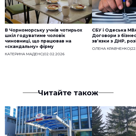
В Чорноморську учнів чотирьох
СБУ і Одеська МВ
шкіл годуватиме чоловік
Договори з бізне
чиновниці, що працював на
звʼязки з ДНР, ро
«скандальну» фірму
ОЛЕНА КРАВЧЕНКО
|
22
КАТЕРИНА МАДЕНС
|
02.02.2026
Читайте також