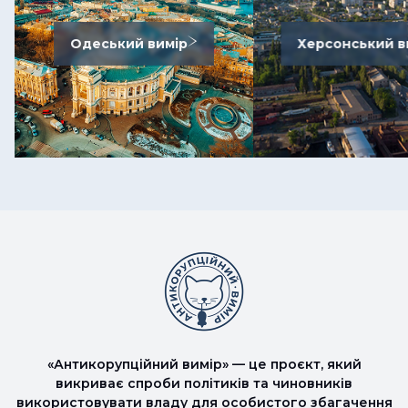
Одеський вимір
Херсонський в
«Антикорупційний вимір» — це проєкт, який
викриває спроби політиків та чиновників
використовувати владу для особистого збагачення