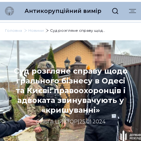
Антикорупційний вимір
Головна
Новини
Суд розгляне справу щодо грального бізнесу в Одесі та Києві: правоохоронців і адвоката звинувачують у «кришуванні»
Суд розгляне справу щодо
грального бізнесу в Одесі
та Києві: правоохоронців і
адвоката звинувачують у
«кришуванні»
ОЛЬГА ЦИКТОР
|
25.01.2024