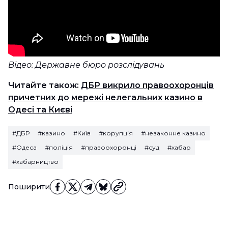
Відео: Державне бюро розслідувань
Читайте також:
ДБР викрило правоохоронців
причетних до мережі нелегальних казино в
Одесі та Києві
#ДБР
#казино
#Київ
#корупція
#незаконне казино
#Одеса
#поліція
#правоохоронці
#суд
#хабар
#хабарництво
Поширити