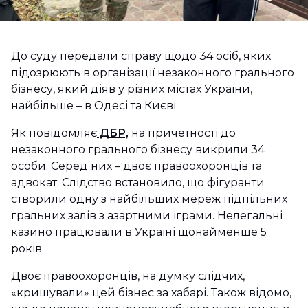
До суду передали справу щодо 34 осіб, яких
підозрюють в організації незаконного грального
бізнесу, який діяв у різних містах України,
найбільше – в Одесі та Києві.
Як повідомляє
ДБР,
на причетності до
незаконного грального бізнесу викрили 34
особи. Серед них – двоє правоохоронців та
адвокат. Слідство встановило, що фігуранти
створили одну з найбільших мереж підпільних
гральних залів з азартними іграми. Нелегальні
казино працювали в Україні щонайменше 5
років.
Двоє правоохоронців, на думку слідчих,
«кришували» цей бізнес за хабарі. Також відомо,