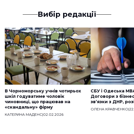
Вибір редакції
В Чорноморську учнів чотирьох
СБУ і Одеська МВ
шкіл годуватиме чоловік
Договори з бізне
чиновниці, що працював на
звʼязки з ДНР, ро
«скандальну» фірму
ОЛЕНА КРАВЧЕНКО
|
22
КАТЕРИНА МАДЕНС
|
02.02.2026