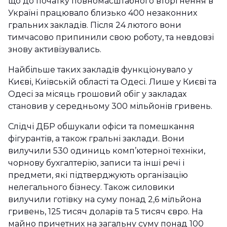
що до початку повномасштабного вторгнення в
Україні працювало близько 400 незаконних
гральних закладів. Після 24 лютого вони
тимчасово припинили свою роботу, та невдовзі
знову активізувались.
Найбільше таких закладів функціонувало у
Києві, Київській області та Одесі. Лише у Києві та
Одесі за місяць грошовий обіг у закладах
становив у середньому 300 мільйонів гривень.
Слідчі ДБР обшукали офіси та помешкання
фігурантів, а також гральні заклади. Вони
вилучили 530 одиниць комп’ютерної техніки,
чорнову бухгалтерію, записи та інші речі і
предмети, які підтверджують організацію
нелегального бізнесу. Також силовики
вилучили готівку на суму понад 2,6 мільйона
гривень, 125 тисяч доларів та 5 тисяч євро. На
майно причетних на загальну суму понад 100