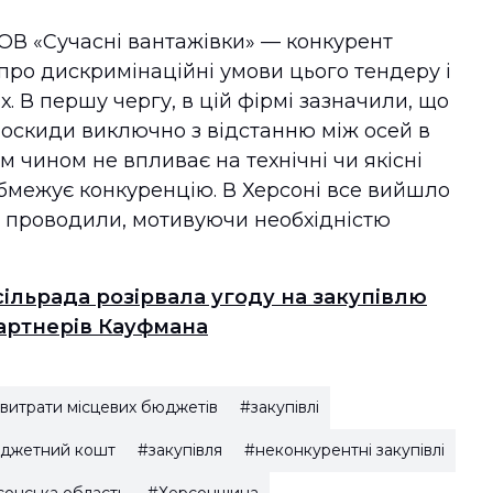
ТОВ «Сучасні вантажівки» — конкурент
про дискримінаційні умови цього тендеру і
х. В першу чергу, в цій фірмі зазначили, що
оскиди виключно з відстанню між осей в
 чином не впливає на технічні чи якісні
обмежує конкуренцію. В Херсоні все вийшло
е проводили, мотивуючи необхідністю
ільрада розірвала угоду на закупівлю
партнерів Кауфмана
витрати місцевих бюджетів
#закупівлі
бюджетний кошт
#закупівля
#неконкурентні закупівлі
онська область
#Херсонщина