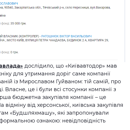
ввлада»
дослідило, що «Київавтодор» мав
хніку для утримання доріг саме компанії
ній із Мирославом Гуйваном: тій самій, про
і. Власне, це і були всі стосунки компанії з
ерша бюджетна закупівля компанії – це
 відміну від херсонської, київська закупівля
нтам «Будшляхмашу», які запропонували
а формальною ознакою: невідповідність