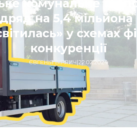
ьке комунальне підп
ідряд на 5,4 мільйона 
світилась» у схемах ф
конкуренції
ЄВГЕНІЯ ВІРЛИЧ
|
22.02.2024