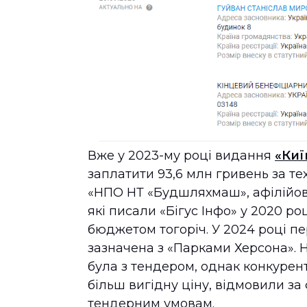
Вже у 2023-му році видання
«Киї
заплатити 93,6 млн гривень за те
«НПО НТ «Будшляхмаш», афілійова
які писали «Бігус Інфо» у 2020 роц
бюджетом тогоріч. У 2024 році п
зазначена з «Парками Херсона». На
була з тендером, однак конкуре
більш вигідну ціну, відмовили з
тендерним умовам.