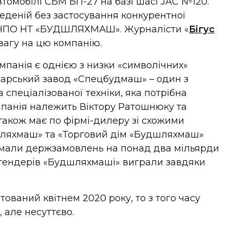
томобілі СБМ БП-27 на базі шасі JAC №120.
веденій без застосування конкурентної
 «НПО НТ «БУДШЛЯХМАШ». Журналісти «
Бігус
увагу на цю компанію.
мпанія є однією з низки «символічних»
оварський завод «Спецбудмаш» – один з
 спеціалізованої техніки, яка потрібна
панія належить Віктору Ратошнюку та
також має по фірмі-дилеру зі схожими
шляхмаш» та «Торговий дім «Будшляхмаш»
римали держзамовлень на понад два мільярди
 тендерів «Будшляхмаші» виграли завдяки
тований квітнем 2020 року, то з того часу
, але несуттєво.