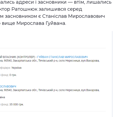
лись адреси і засновники — втім, лишались
Віктор Ратошнюк залишився серед
ншим засновником є Станіслав Мирославович
о вище Мирослава Гуйвана.