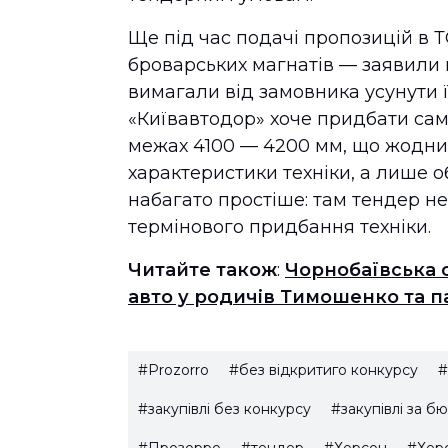
Ще під час подачі пропозицій в 
броварських магнатів — заявили 
вимагали від замовника усунути ї
«Київавтодор» хоче придбати сам
межах 4100 — 4200 мм, що жодним
характеристики техніки, а лише 
набагато простіше: там тендер н
термінового придбання техніки.
Читайте також
:
Чорнобаївська с
авто у родичів Тимошенко та 
#Prozorro
#без відкритиго конкурсу
#
#закупівлі без конкурсу
#закупівлі за 
#Прозорро
#тендер
#Херсон
#Херс