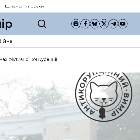
Допомогти проєкту
ір
Війна
мах фіктивної конкуренції