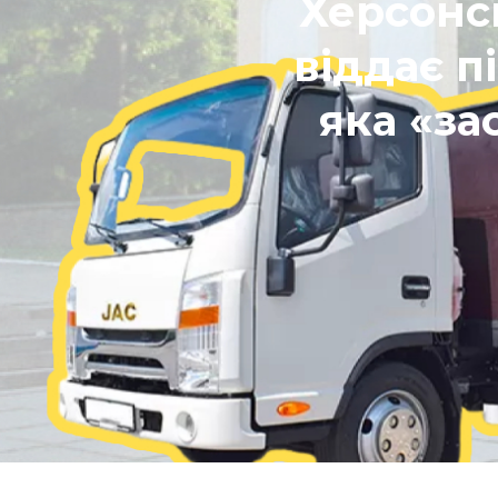
Херсонс
віддає п
яка «за