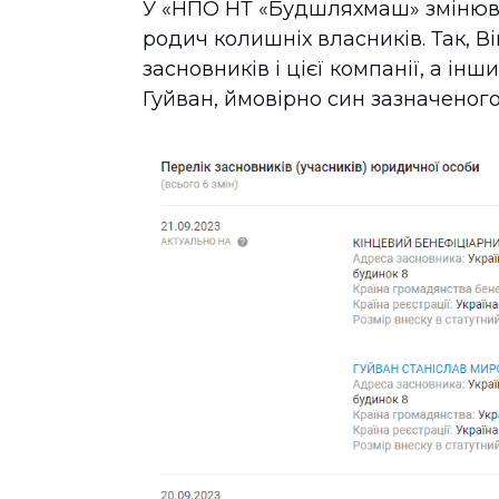
У «НПО НТ «Будшляхмаш» змінюва
родич колишніх власників. Так, 
засновників і цієї компанії, а і
Гуйван, ймовірно син зазначеног