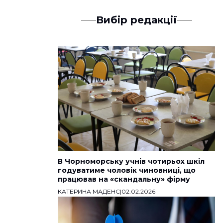
Вибір редакції
В Чорноморську учнів чотирьох шкіл
годуватиме чоловік чиновниці, що
працював на «скандальну» фірму
КАТЕРИНА МАДЕНС
|
02.02.2026