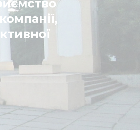
риємство
компанії,
іктивної