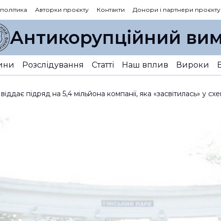
 політика
Авторки проєкту
Контакти
Донори і партнери проєкту
Антикорупційний вим
ини
Розслідування
Статті
Наш вплив
Вироки
ддає підряд на 5,4 мільйона компанії, яка «засвітилась» у схе