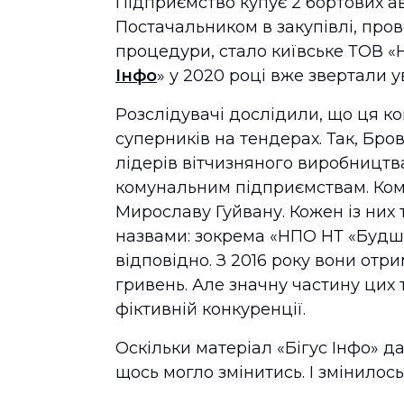
Підприємство купує 2 бортових ав
Постачальником в закупівлі, про
процедури, стало київське ТОВ
Інфо
» у 2020 році вже звертали 
Розслідувачі дослідили, що ця ко
суперників на тендерах. Так, Бр
лідерів вітчизняного виробництва
комунальним підприємствам. Ком
Мирославу Гуйвану. Кожен із них 
назвами: зокрема «НПО НТ «Буд
відповідно. З 2016 року вони от
гривень. Але значну частину цих
фіктивній конкуренції.
Оскільки матеріал «Бігус Інфо» да
щось могло змінитись. І змінилось