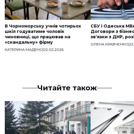
В Чорноморську учнів чотирьох
СБУ і Одеська МВ
шкіл годуватиме чоловік
Договори з бізне
чиновниці, що працював на
звʼязки з ДНР, ро
«скандальну» фірму
ОЛЕНА КРАВЧЕНКО
|
22
КАТЕРИНА МАДЕНС
|
02.02.2026
Читайте також