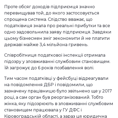
Проте обсяг доходів підприємця значно
перевищував той, до якого застосовується
спрощена система. Слідство вважає, що
податківиця знала про реальні прибутки та все
одно задовольнила заяву підприємця. Завдяки
цьому бізнесмен зміг зекономити й не платити
державі майже 3,4 мільйона гривень.
Співробітниця податкової інспекції отримала
підозру у зловживанні службовим становищем.
Їй загрожує до 6 років позбавлення волі.
Тим часом податківці у фейсбуці відреагували
на повідомлення ДБР і повідомили, що
зазначену працівницю було звільнено ще у 2017
році, а сам орган був реорганізований. Тобто
жінка, яку підозрюють в зловживанні службовим
становищем працювала у ГУ ДФС і
Кіровоградській області, а зараз ця юридична