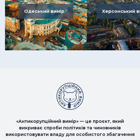
Одеський вимір
Херсонський в
«Антикорупційний вимір» — це проєкт, який
викриває спроби політиків та чиновників
використовувати владу для особистого збагачення