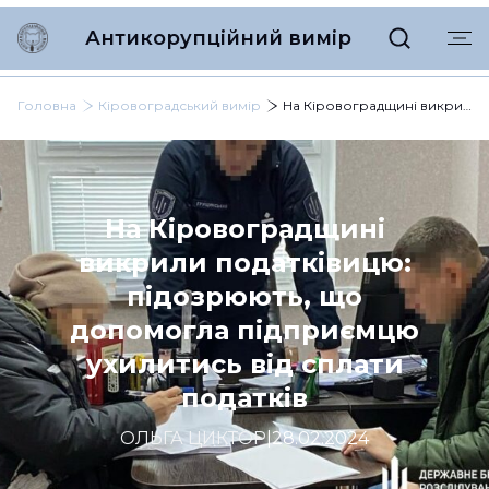
Антикорупційний вимір
Головна
Кіровоградський вимір
На Кіровоградщині викрили податківицю: підозрюють, що допомогла підприємцю ухилитись від сплати податків
На Кіровоградщині
викрили податківицю:
підозрюють, що
допомогла підприємцю
ухилитись від сплати
податків
ОЛЬГА ЦИКТОР
|
28.02.2024