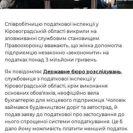
Співробітницю податкової інспекції у
Кіровоградській області викрили на
зловживанні службовим становищем.
Правоохоронці вважають, що жінка допомогла
підприємцю незаконно «зекономити» на
податках понад 3 мільйони гривень.
Як повідомляє
Державне бюро розслідувань
,
службовиця з податкової інспекції у
Кіровоградській області, крім виконання
основних обов’язків, неофіційно вела
бухгалтерію для місцевого підприємця. Чоловік
займався будівництвом доріг та автострад, й
подав заяву до податкової про застосування до
нього спрощеної системи оподаткування. Це б
дало йому можливість платити менший податок.