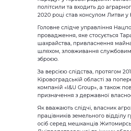
політсили та входить до аграрног
2020 році став консулом Литви у 
Головне слідче управління Нацпо
провадження, яке стосується Тар
шахрайства, привласнення майна
шляхом, зловживання службовим 
зброєю.
За версією слідства, протягом 20
Кіровоградській області за поп
компаній «I&U Group», а також пов
призначення з державної власнос
Як вважають слідчі, власник агр
працівників земельного відділу 
осіб серед мешканців Житомирсько