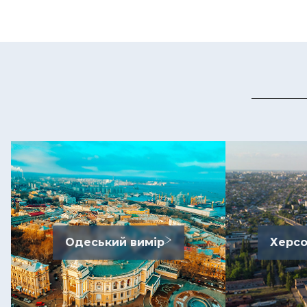
Одеський вимір
Херсо