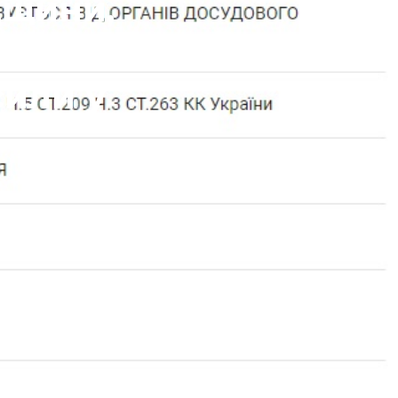
дщини,
ідуванні
сили у