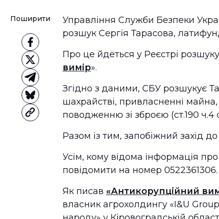
Поширити
Управління Служби Безпеки Украї
розшук Сергія Тарасова, латифун
Про це йдеться у Реєстрі розшук
вимір
».
Згідно з даними, СБУ розшукує Та
шахрайстві, привласненні майна,
поводженню зі зброєю (ст.190 ч.4 ст.
Разом із тим, запобіжний захід до
Усім, кому відома інформація пр
повідомити на номер 0522361306.
Як писав
«Антикорупційний вим
власник агрохолдингу «I&U Group
народу» у Кіровоградській області