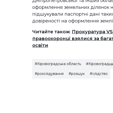
Дніпропетровської та інших обла
оформлення земельних ділянок на
підшукували паспортні дані таких 
довіреності на оформлення землі
Читайте також
:
Прокуратура VS
правоохоронці взялися за бага
освіти
#Кіровоградська область
#Кіровоградщ
#розслідування
#розшук
#слідство