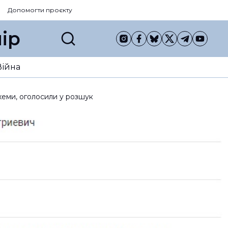
Допомогти проєкту
ір
Війна
хеми, оголосили у розшук