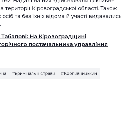
стей. Надалі на них здійснювали фіктивне
 території Кіровоградської області. Також
осіб та без їхніх відома й участі видавались
.
 Табалові: На Кіровоградщині
торічного постачальника управління
ина
#кримінальні справи
#Кропивницький