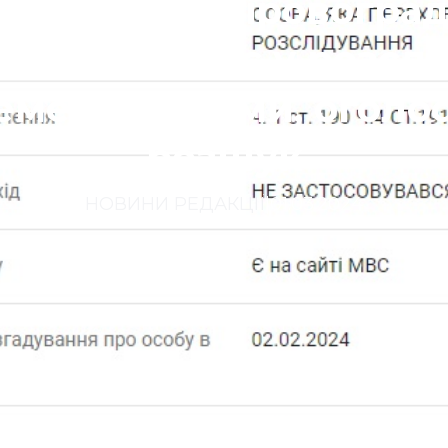
ундиста з Кіровогра
кого фігурує у розсл
емельні схеми, оголо
розшук
НОВИНИ РЕДАКЦІЇ
|
01.03.2024