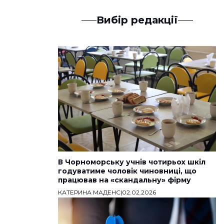
Вибір редакції
В Чорноморську учнів чотирьох шкіл
годуватиме чоловік чиновниці, що
працював на «скандальну» фірму
КАТЕРИНА МАДЕНС
|
02.02.2026