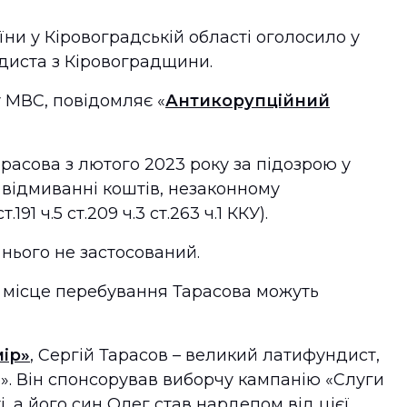
ни у Кіровоградській області оголосило у
диста з Кіровоградщини.
у МВС, повідомляє «
Антикорупційний
расова з лютого 2023 року за підозрою у
 відмиванні коштів, незаконному
191 ч.5 ст.209 ч.3 ст.263 ч.1 ККУ).
 нього не застосований.
о місце перебування Тарасова можуть
ір»
, Сергій Тарасов – великий латифундист,
». Він спонсорував виборчу кампанію «Слуги
, а його син Олег став нардепом від цієї