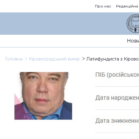
Про нас
Редакційна
Нов
Головна
Кіровоградський вимір
Латифундиста з Кіровог