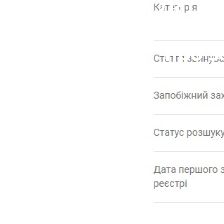
Латиф
фірма я
про з