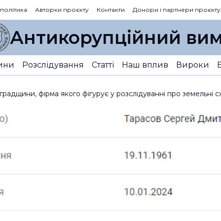
 політика
Авторки проєкту
Контакти
Донори і партнери проєкту
Антикорупційний вим
ини
Розслідування
Статті
Наш вплив
Вироки
радщини, фірма якого фігурує у розслідуванні про земельні с