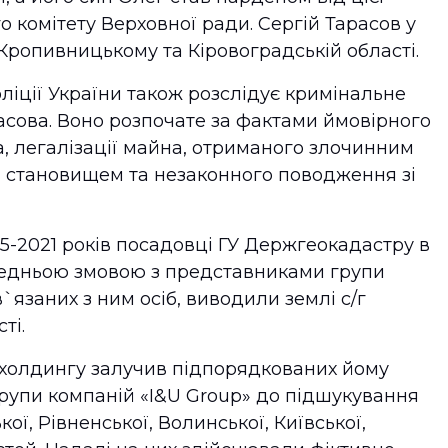
о комітету Верховної ради. Сергій Тарасов у
Кропивницькому та Кіровоградській області.
ліції України також розслідує кримінальне
асова. Воно розпочате за фактами ймовірного
, легалізації майна, отриманого злочинним
становищем та незаконного поводження зі
15-2021 років посадовці ГУ Держгеокадастру в
ередньою змовою з представниками групи
`язаних з ним осіб, виводили землі с/г
ті.
охолдингу залучив підпорядкованих йому
групи компаній «I&U Group» до підшукування
ї, Рівненської, Волинської, Київської,