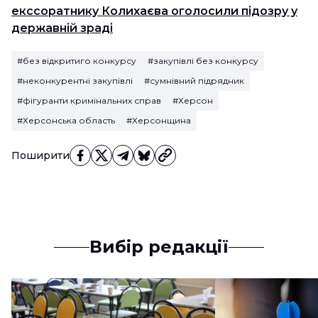
екссоратнику Колихаєва оголосили підозру у
державній зраді
#без відкритиго конкурсу
#закупівлі без конкурсу
#неконкурентні закупівлі
#сумнівний підрядник
#фігуранти кримінальних справ
#Херсон
#Херсонська область
#Херсонщина
Поширити
Вибір редакції