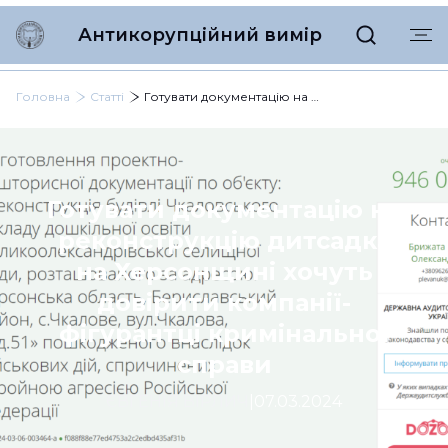
Антикорупційний вимір
Головна
Статті
Готувати документацію на реконструкцію дитсадка на Херсонщині хочуть довірити компанії-фігурантці кримінальної справи
Готувати документацію на
реконструкцію дитсадка
на Херсонщині хочуть
довірити компанії-
фігурантці кримінальної
справи
ЄВГЕНІЯ ВІРЛИЧ
|
07.03.2024