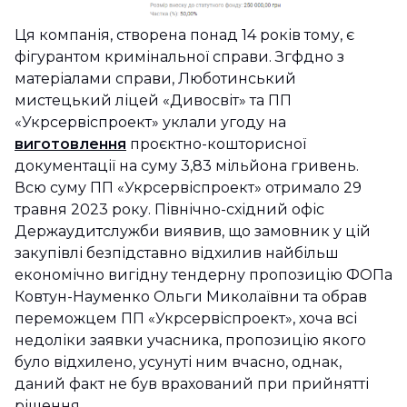
Ця компанія, створена понад 14 років тому, є
фігурантом кримінальної справи. Згфдно з
матеріалами справи, Люботинський
мистецький ліцей «Дивосвіт» та ПП
«Укрсервіспроект» уклали угоду на
виготовлення
проєктно-кошторисної
документації на суму 3,83 мільйона гривень.
Всю суму ПП «Укрсервіспроект» отримало 29
травня 2023 року. Північно-східний офіс
Держаудитслужби виявив, що замовник у цій
закупівлі безпідставно відхилив найбільш
економічно вигідну тендерну пропозицію ФОПа
Ковтун-Науменко Ольги Миколаївни та обрав
переможцем ПП «Укрсервіспроект», хоча всі
недоліки заявки учасника, пропозицію якого
було відхилено, усунуті ним вчасно, однак,
даний факт не був врахований при прийнятті
рішення.