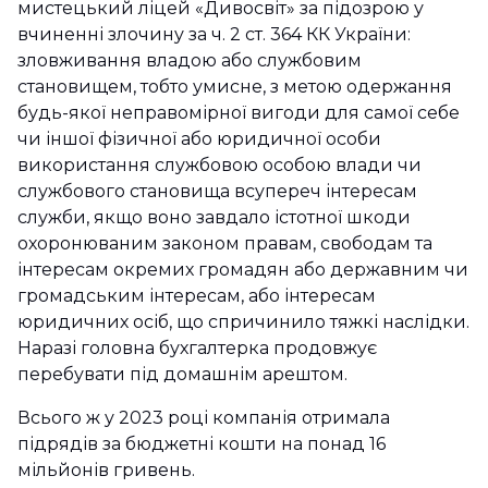
мистецький ліцей «Дивосвіт» за підозрою у
вчиненні злочину за ч. 2 ст. 364 КК України:
зловживання владою або службовим
становищем, тобто умисне, з метою одержання
будь-якої неправомірної вигоди для самої себе
чи іншої фізичної або юридичної особи
використання службовою особою влади чи
службового становища всупереч інтересам
служби, якщо воно завдало істотної шкоди
охоронюваним законом правам, свободам та
інтересам окремих громадян або державним чи
громадським інтересам, або інтересам
юридичних осіб, що спричинило тяжкі наслідки.
Наразі головна бухгалтерка продовжує
перебувати під домашнім арештом.
Всього ж у 2023 році компанія отримала
підрядів за бюджетні кошти на понад 16
мільйонів гривень.