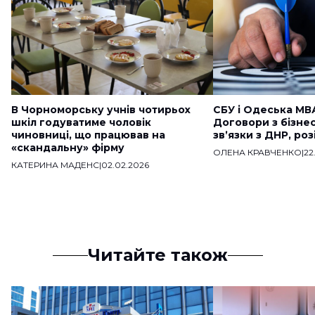
В Чорноморську учнів чотирьох
СБУ і Одеська МВ
шкіл годуватиме чоловік
Договори з бізне
чиновниці, що працював на
звʼязки з ДНР, ро
«скандальну» фірму
ОЛЕНА КРАВЧЕНКО
|
22
КАТЕРИНА МАДЕНС
|
02.02.2026
Читайте також