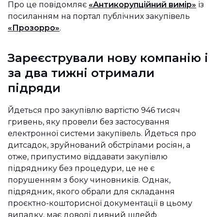
Про це повідомляє
«Антикорупційний вимір»
із
посиланням на портал публічних закупівель
«Прозорро»
.
Зареєстрували нову компанію і
за два тижні отримали
підряди
Йдеться про закупівлю вартістю 946 тисяч
гривень, яку провели без застосування
електронної системи закупівель. Йдеться про
дитсадок, зруйнований обстрілами росіян, а
отже, припустимо віддавати закупівлю
підряднику без процедури, це не є
порушенням з боку чиновників. Однак,
підрядник, якого обрали для складання
проєктно-кошторисної документації в цьому
випадку, має доволі дивний шлейф