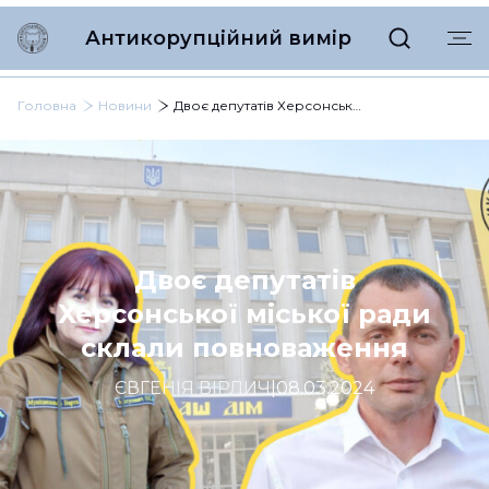
Антикорупційний вимір
Головна
Новини
Двоє депутатів Херсонської міської ради склали повноваження
Двоє депутатів
Херсонської міської ради
склали повноваження
ЄВГЕНІЯ ВІРЛИЧ
|
08.03.2024