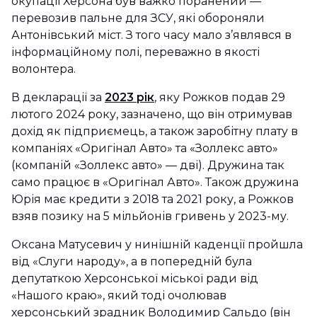
окупації Херсона був важко поранений —
перевозив пальне для ЗСУ, які обороняли
Антонівський міст. З того часу мало з’являвся в
інформаційному полі, переважно в якості
волонтера.
В декларації за
2023 рік
, яку Рожков подав 29
лютого 2024 року, зазначено, що він отримував
дохід як підприємець, а також заробітну плату в
компаніях «Оригінал Авто» та «Золлекс авто»
(компаній «Золлекс авто» — дві). Дружина так
само працює в «Оригінал Авто». Також дружина
Юрія має кредити з 2018 та 2021 року, а Рожков
взяв позику на 5 мільйонів гривень у 2023-му.
Оксана Матусевич у нинішній каденції пройшла
від «Слуги народу», а в попередній була
депутаткою Херсонської міської ради від
«Нашого краю», який тоді очолював
херсонський зрадник Володимир Сальдо (він