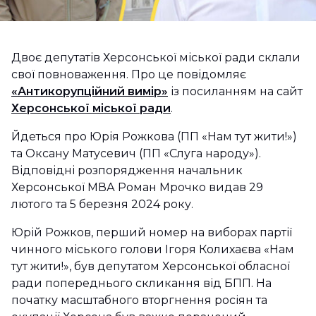
Двоє депутатів Херсонської міської ради склали
свої повноваження. Про це повідомляє
«Антикорупційний вимір»
із посиланням на сайт
Херсонської міської ради
.
Йдеться про Юрія Рожкова (ПП «Нам тут жити!»)
та Оксану Матусевич (ПП «Слуга народу»).
Відповідні розпорядження начальник
Херсонської МВА Роман Мрочко видав 29
лютого та 5 березня 2024 року.
Юрій Рожков, перший номер на виборах партії
чинного міського голови Ігоря Колихаєва «Нам
тут жити!», був депутатом Херсонської обласної
ради попереднього скликання від БПП. На
початку масштабного вторгнення росіян та