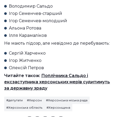
Володимир Сальдо
Ігор Семенчев-старший
Ігор Семенчев-молодший
Альона Ротова
Ілля Карамаліков
Не мають підозр, але невідомо де перебувають:
Сергій Харченко
Ігор Житченко
Олексій Петров
Читайте також
:
Поплічника Сальдо і
ексзаступника херсонських мерів судитимуть
за державну зраду
#депутати
#Херсон
#Херсонська міська рада
#Херсонська область
#Херсонщина