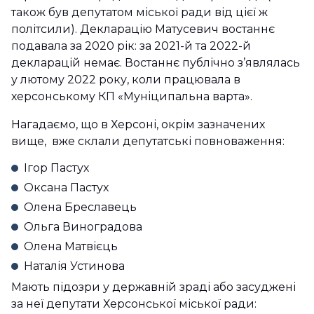
також був депутатом міської ради від цієї ж
політсили). Декларацію Матусевич востаннє
подавала за 2020 рік: за 2021-й та 2022-й
декларацій немає. Востаннє публічно з’являлась
у лютому 2022 року, коли працювала в
херсонському КП «Муніципальна варта».
Нагадаємо, що в Херсоні, окрім зазначених
вище, вже склали депутатські повноваження:
Ігор Пастух
Оксана Пастух
Олена Бреславець
Ольга Виноградова
Олена Матвієць
Наталія Устинова
Мають підозри у державній зраді або засуджені
за неї депутати Херсонської міської ради: