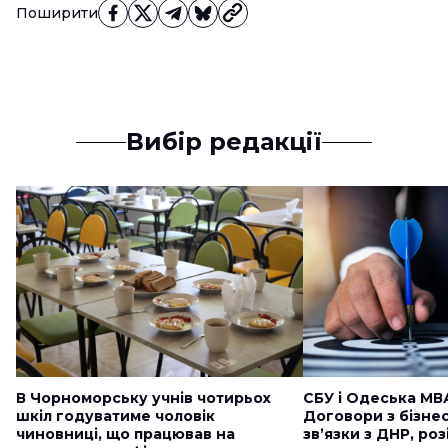
Поширити
Вибір редакції
В Чорноморську учнів чотирьох
СБУ і Одеська МВ
шкіл годуватиме чоловік
Договори з бізне
чиновниці, що працював на
звʼязки з ДНР, ро