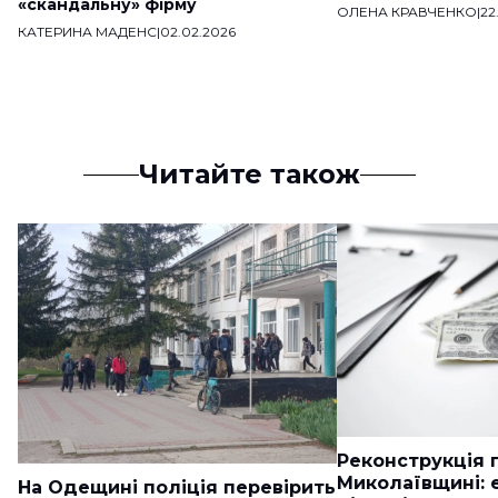
«скандальну» фірму
ОЛЕНА КРАВЧЕНКО
|
22
КАТЕРИНА МАДЕНС
|
02.02.2026
Читайте також
Реконструкція п
Миколаївщині: 
На Одещині поліція перевірить