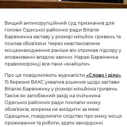
Вищий антикорупційний суд призначив для
голови Одеської районної ради Віталія
Барвіненка заставу у розмірі мільйон гривень та
поклав обов’язки. Через невстановлене
місцезнаходження раніше він отримав підозру у
зловживанні владою заочно. Наразі Барвіненка
правоохоронці все-таки «знайшли».
Про це повідомляють журналісти
«Слово і діло»
.
15 березня ВАКС ухвалив рішення щодо застави
Віталію Барвіненку у розмірі мільйона гривень.
Також як запобіжний захід на очільника
Одеської районної ради поклали низку
обов’язків, зокрема не виїздити за межі
Одещини, повідомляти слідство про зміну місця
проживання та роботи, здати закордонні