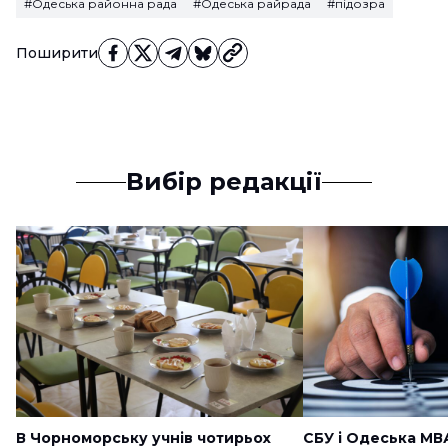
#Одеська районна рада
#Одеська райрада
#підозра
Поширити
Вибір редакції
В Чорноморську учнів чотирьох
СБУ і Одеська МВ