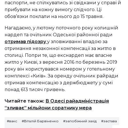
паспорти, не спілкуватись зі свідками у справі й
прибувати на кожну вимогу слідчого. Ці
обов’язки поклали на нього до 15 травня.
Нагадаємо, у лютому поточного року колишній
нардеп та очільник Одеської районної ради
отримав підозру
у зловживанні владою за
отримання незаконної компенсації за житло в
столиці. Попри те, що екснардеп має власне
житло у Києві, з вересня 2016 по березень 2019
року він користувався номером у готельному
комплексі «Київ». За оренду очільник райради
отримав компенсацію з держбюджету у сумі
понад 613 тисяч гривень.
Читайте також:
В Одесі райадміністрація
“зливає” мільйони соратнику мера
#вакс
#Віталій Барвіненко
#запобіжний захід
#застава