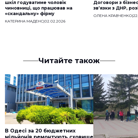
шкіл годуватиме чоловік
Договори з бізне
чиновниці, що працював на
звʼязки з ДНР, ро
«скандальну» фірму
ОЛЕНА КРАВЧЕНКО
|
22
КАТЕРИНА МАДЕНС
|
02.02.2026
Читайте також
В Одесі за 20 бюджетних
мільйонів ремонтують сховище