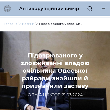
Антикорупційний вимір
Головна
Новини
Підозрюваного у зловживанні владою очільника Одеської райради знайшли й призначили заставу
Підозрюваного у
зловживанні владою
очільника Одеської
райради знайшли й
призначили заставу
ОЛЬГА ЦИКТОР
|
21.03.2024