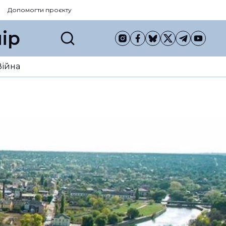
Допомогти проєкту
ір
Війна