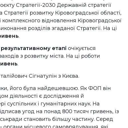
оєкту Стратегії-2030 Державній стратегії
 Стратегії розвитку Кіровоградської області,
і комплексного відновлення Кіровоградської
виконання розділів згаданої Стратегії. На ці
гривень
.
у
результативному етапі
очікується
аходів з розвитку міста. На ці роботи
ривень
.
алійович Сігнатулін з Києва.
ники, його була найдешевшою. Як ФОП він
дом діяльності є дослідження й
і суспільних і гуманітарних наук. На
ідписав угод на понад 800 тисяч гривень, із
іськради становить більшу частину. Серед
– органи місцевого самоврядування, які