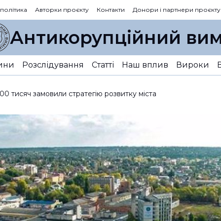
 політика
Авторки проєкту
Контакти
Донори і партнери проєкту
Антикорупційний вим
ини
Розслідування
Статті
Наш вплив
Вироки
00 тисяч замовили стратегію розвитку міста