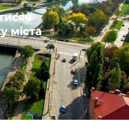
тисяч
у міста