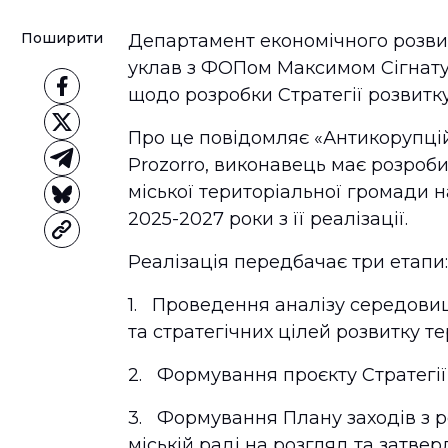
Поширити
Департамент економічного розви
уклав з ФОПом Максимом Сігнатул
щодо розробки Стратегії розвитк
Про це повідомляє «Антикорупцій
Prozorro, виконавець має розроби
міської територіальної громади н
2025-2027 роки з її реалізації.
Реалізація передбачає три етапи:
1. Проведення аналізу середовища
та стратегічних цілей розвитку т
2. Формування проєкту Стратегії 
3. Формування Плану заходів з р
міській раді на розгляд та затве