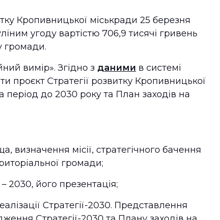
тку Кропивницької міськради 25 березня
іним угоду вартістю 706,9 тисячі гривень
у громади.
ний вимір». Згідно з
даними
в системі
ти проєкт Стратегії розвитку Кропивницької
а період до 2030 року та План заходів на
, визначення місії, стратегічного бачення
ериторіальної громади;
– 2030, його презентація;
еалізації Стратегії-2030. Представлення
рдження Стратегії-2030 та Плану заходів на