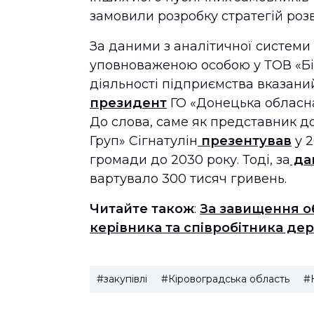
замовили розробку стратегій роз
За даними з аналітичної системи 
уповноваженою особою у ТОВ «Бі
діяльності підприємства вказаний
президент
ГО «Донецька обласн
До слова, саме як представник д
Груп» Сігнатулін
презентував
у 2
громади до 2030 року. Тоді, за
да
вартувало 300 тисяч гривень.
Читайте також
:
За завищення об
керівника та співробітника д
#закупівлі
#Кіровоградська область
#