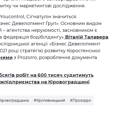
витку чи маркетингові дослідження.
Youcontrol, Сігнатулін значиться
знес Девелопмент Груп». Основним видом
 – агентства нерухомості, засновником є
а федерація бодібілдингу»
Віталій Талавера
.
ослідницької агенції «Бізнес Девелопмент
021 році стратегію розвитку Коростенської
ними
з Prozorro, розроблення документа
сягів робіт на 600 тисяч судитимуть
ержпідприємства на Кіровоградщині
Кіровоградщина
#Кропивницький
#Прозорро