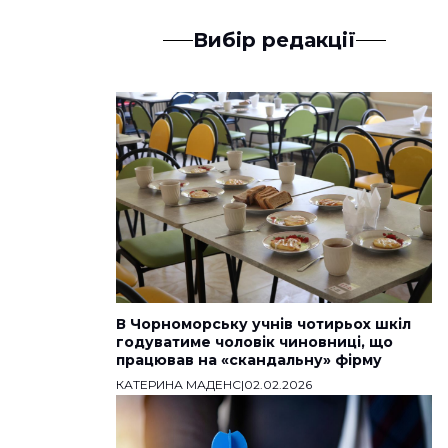
Вибір редакції
В Чорноморську учнів чотирьох шкіл
годуватиме чоловік чиновниці, що
працював на «скандальну» фірму
КАТЕРИНА МАДЕНС
|
02.02.2026