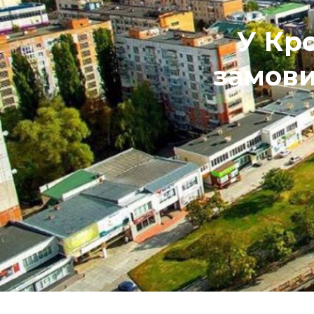
У Кр
замови