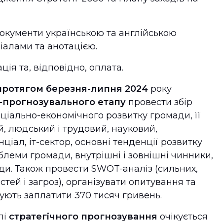
окументи українською та англійською
іалами та анотацією.
ія та, відповідно, оплата.
протягом березня-липня 2024
року
-прогнозувального етапу
провести збір
оціально-економічного розвитку громади, її
 людський і трудовий, науковий,
ціал, іт-сектор, основні тенденції розвитку
блеми громади, внутрішні і зовнішні чинники,
и. Також провести SWOT-аналіз (сильних,
тей і загроз), організувати опитування та
ують заплатити 370 тисяч гривень.
пі
стратегічного прогнозування
очікується