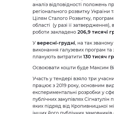
аналіз відповідності положень пр
регіонального розвитку України та
Цілям Сталого Розвитку, програм
області (у разі її затвердження), 
роботи закладено
206,9 тисячі 
У
вересні-грудні
, на так званом
виконання галузевих програм та з
планують витратити
130 тисяч г
Освоювати кошти буде Максим Віт
Участь у тендері взяло три учас
працює з 2019 року, основним ви
експериментальні розробки у сфер
публічних закупівлях Сігнатулін п
яких підряд від Кропивницької м
інших його публічних замовників 