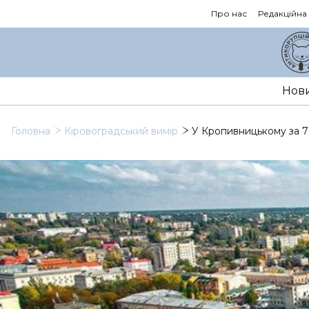
Про нас
Редакційна
Нов
Головна
Кіровоградський вимір
У Кропивницькому за 7