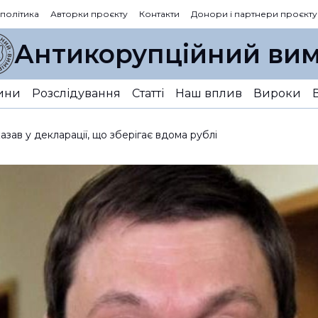
 політика
Авторки проєкту
Контакти
Донори і партнери проєкту
Антикорупційний вим
ини
Розслідування
Статті
Наш вплив
Вироки
ав у декларації, що зберігає вдома рублі