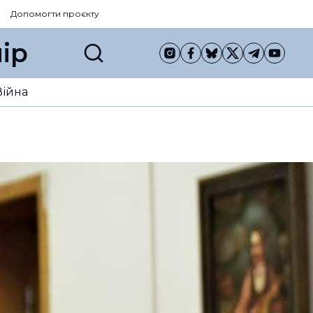
Допомогти проєкту
ір
Війна