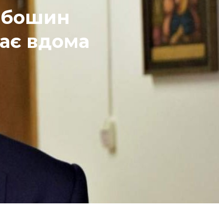
лебошин
гає вдома