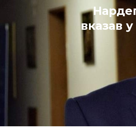
Нардеп
вказав у