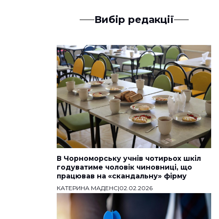
Вибір редакції
В Чорноморську учнів чотирьох шкіл
годуватиме чоловік чиновниці, що
працював на «скандальну» фірму
КАТЕРИНА МАДЕНС
|
02.02.2026