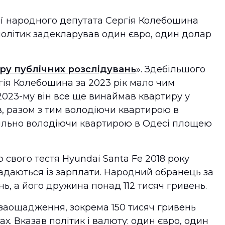
ї народного депутата Сергія Колебошина
олітик задекларував один євро, один долар
ру публічних розслідувань
». Здебільшого
ія Колебошина за 2023 рік мало чим
 2023-му він все ще винаймав квартиру у
в, разом з тим володіючи квартирою в
 спільно володіючи квартирою в Одесі площею
свого тестя Hyundai Santa Fe 2018 року
адаються із зарплати. Народний обранець за
нь, а його дружина понад 112 тисяч гривень.
заощадження, зокрема 150 тисяч гривень
ах. Вказав політик і валюту: один євро, один