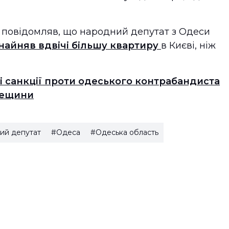
 повідомляв, що народний депутат з Одеси
найняв вдвічі більшу квартиру
в Києві, ніж
і санкції проти одеського контрабандиста
дещини
ий депутат
#Одеса
#Одеська область