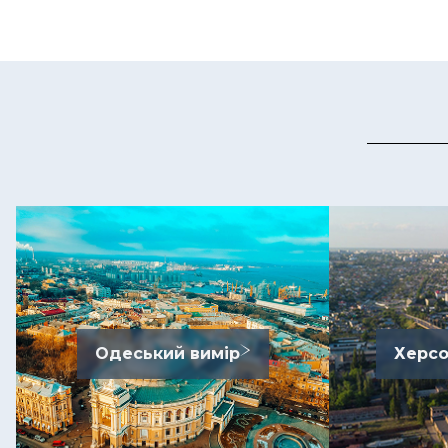
Одеський вимір
Херсо