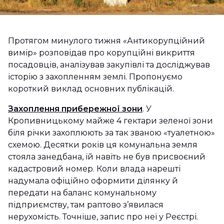
Протягом минулого тижня «Антикорупційний
вимір» розповідав про корупційні викриття
посадовців, аналізував закупівлі та досліджував
історію з захопленням землі. Пропонуємо
короткий виклад основних публікацій.
Захоплення прибережної зони
. У
Кропивницькому майже 4 гектари зеленої зони
біля річки захоплюють за так званою «туалетною»
схемою. Десятки років ця комунальна земля
стояла занедбана, їй навіть не був присвоєний
кадастровий номер. Коли влада нарешті
надумала офіційно оформити ділянку й
передати на баланс комунальному
підприємству, там раптово з’явилася
нерухомість. Точніше, запис про неї у Реєстрі.