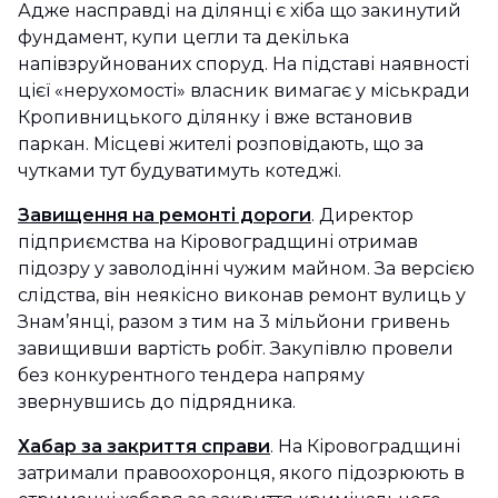
Адже насправді на ділянці є хіба що закинутий
фундамент, купи цегли та декілька
напівзруйнованих споруд. На підставі наявності
цієї «нерухомості» власник вимагає у міськради
Кропивницького ділянку і вже встановив
паркан. Місцеві жителі розповідають, що за
чутками тут будуватимуть котеджі.
Завищення на ремонті дороги
. Директор
підприємства на Кіровоградщині отримав
підозру у заволодінні чужим майном. За версією
слідства, він неякісно виконав ремонт вулиць у
Знам’янці, разом з тим на 3 мільйони гривень
завищивши вартість робіт. Закупівлю провели
без конкурентного тендера напряму
звернувшись до підрядника.
Хабар за закриття справи
. На Кіровоградщині
затримали правоохоронця, якого підозрюють в