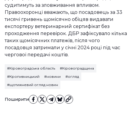
судитимуть за зловживання впливом.
Правоохоронці вважають, що посадовець за 33
тисячі гривень щомісячно обіцяв видавати
експортеру ветеринарний сертифікат без
проходження перевірок. ДБР зафіксувало кілька
таких щомісячних платежів, після чого
посадовця затримали у січні 2024 році під час
чергової передачі коштів.
#Кіровоградська область
#Кіровоградщина
#Кропивницький
#новини
#огляд
#щотижневий огляд новин
Поширити