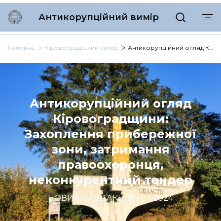
Антикорупційний вимір
Головна
Кіровоградський вимір
Антикорупційний огляд Кіровоградщини: Захоплення прибережної зони, затримання правоохоронця, неконкурентний тендер
Антикорупційний огляд
Кіровоградщини:
Захоплення прибережної
зони, затримання
правоохоронця,
неконкурентний тендер
НОВИНИ РЕДАКЦІЇ
|
14.04.2024