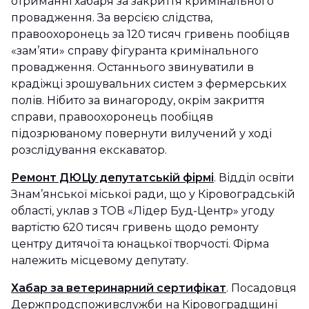
отриманні хабаря за закриття кримінального
провадження. За версією слідства,
правоохоронець за 120 тисяч гривень пообіцяв
«зам’яти» справу фігуранта кримінального
провадження. Останнього звинуватили в
крадіжці зрошувальних систем з фермерських
полів. Нібито за винагороду, окрім закриття
справи, правоохоронець пообіцяв
підозрюваному повернути вилучений у ході
розслідування екскаватор.
Ремонт ДЮЦу депутатській фірмі
. Відділ освіти
Знам’янської міської ради, що у Кіровоградській
області, уклав з ТОВ «Лідер Буд-Центр» угоду
вартістю 620 тисяч гривень щодо ремонту
центру дитячої та юнацької творчості. Фірма
належить місцевому депутату.
Хабар за ветеринарний сертифікат
. Посадовця
Держпродспоживслужби на Кіровоградщині