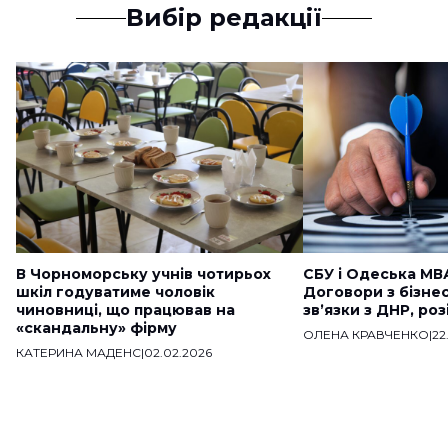
Вибір редакції
В Чорноморську учнів чотирьох
СБУ і Одеська МВ
шкіл годуватиме чоловік
Договори з бізне
чиновниці, що працював на
звʼязки з ДНР, ро
«скандальну» фірму
ОЛЕНА КРАВЧЕНКО
|
22
КАТЕРИНА МАДЕНС
|
02.02.2026