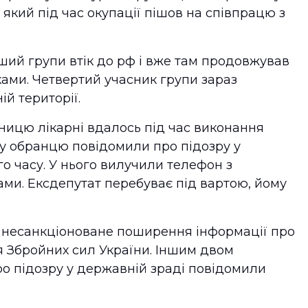
який під час окупації пішов на співпрацю з
ий групи втік до рф і вже там продовжував
ами. Четвертий учасник групи зараз
ій території.
ницю лікарні вдалось під час виконання
 обранцю повідомили про підозру у
о часу. У нього вилучили телефон з
ами. Ексдепутат перебуває під вартою, йому
ь несанкціоноване поширення інформації про
 Збройних сил України. Іншим двом
ро підозру у державній зраді повідомили