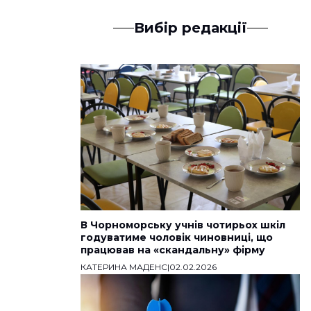
Вибір редакції
В Чорноморську учнів чотирьох шкіл
годуватиме чоловік чиновниці, що
працював на «скандальну» фірму
КАТЕРИНА МАДЕНС
|
02.02.2026