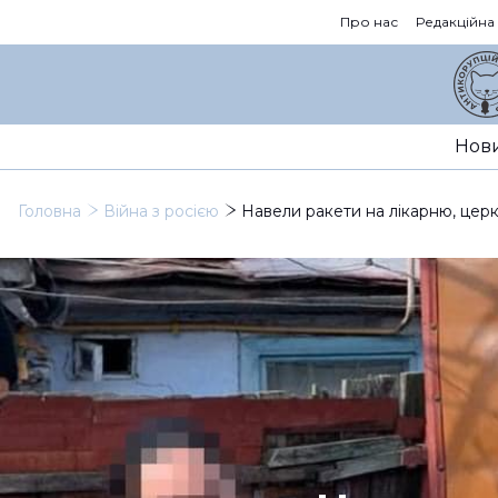
Про нас
Редакційна
Нов
Головна
Війна з росією
Навели ракети на лікарню, церк