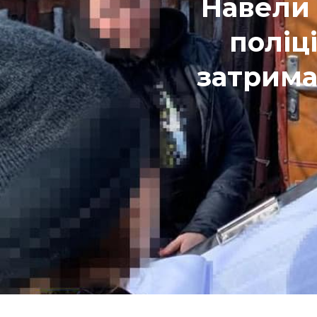
Навели 
поліц
затрима