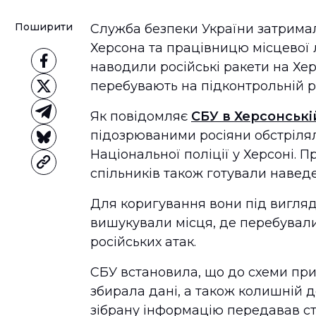
Поширити
Служба безпеки України затрима
Херсона та працівницю місцевої л
наводили російські ракети на Хер
перебувають на підконтрольній р
Як повідомляє
СБУ в Херсонські
підозрюваними росіяни обстрілял
Національної поліції у Херсоні. 
спільників також готували навед
Для коригування вони під вигля
вишукували місця, де перебували
російських атак.
СБУ встановила, що до схеми при
збирала дані, а також колишній д
зібрану інформацію передавав с