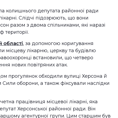
ла колишнього депутата районної ради
ікарні. Слідчі підозрюють, що вони
сон разом з двома спільниками, які наразі
ф території.
й області
, за допомогою коригування
и місцеву лікарню, церкву та будівлю
Правоохоронці встановили, що четверо
ення нових повітряних атак.
дом прогулянок обходили вулиці Херсона й
 Сили оборони, а також фіксували наслідки
четна працівниця місцевої лікарні, яка
епутат Херсонської районної ради. Він
таршому агентурної групи. Цим старшим був