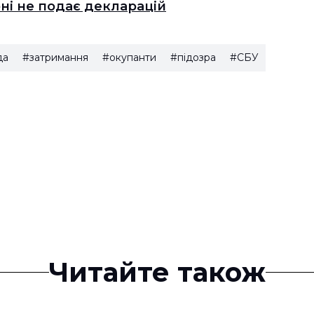
рні не подає декларацій
да
#затримання
#окупанти
#підозра
#СБУ
Читайте також