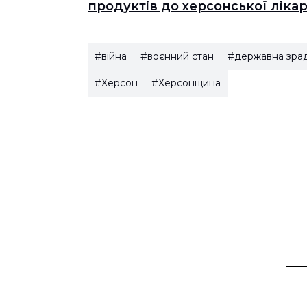
продуктів до херсонської ліка
#війна
#воєнний стан
#державна зра
#Херсон
#Херсонщина