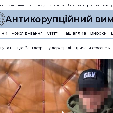
 політика
Авторки проєкту
Контакти
Донори і партнери проєкту
Антикорупційний вим
ини
Розслідування
Статті
Наш вплив
Вироки
ву та поліцію: За підозрою у держзраді затримали херсонсько