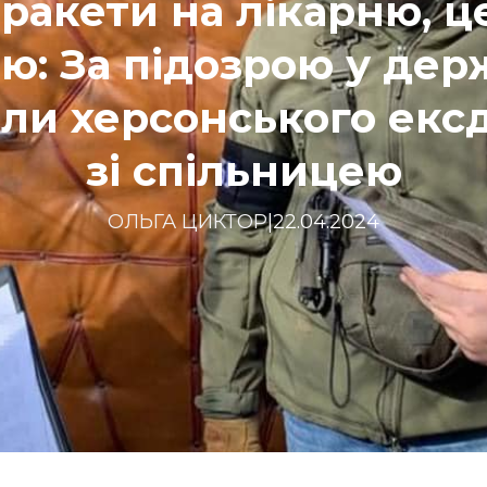
ракети на лікарню, ц
ію: За підозрою у дер
ли херсонського екс
зі спільницею
ОЛЬГА ЦИКТОР
|
22.04.2024