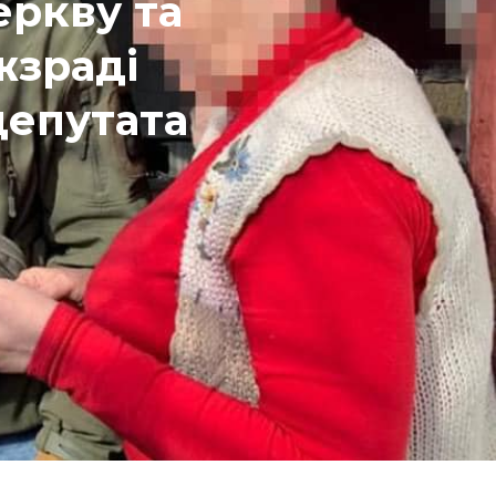
еркву та
жзраді
депутата