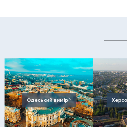
Одеський вимір
Херсо