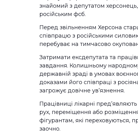
знайомий з депутатом херсонець, 
російським фсб.
Перед звільненням Херсона старш
співпрацю з російськими силовик
перебуває на тимчасово окупован
Затримати ексдепутата та праців
завдання. Колишньому народному
державній зраді в умовах воєнног
доказами його співпраці з росіян
загрожує довічне ув’язнення.
Працівниці лікарні пред’являют
рух, переміщення або розміщення
фігурантам, які переховуються, п
заочно.