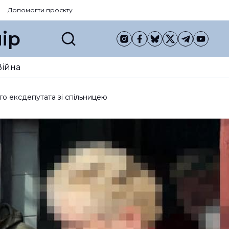
Допомогти проєкту
ір
Війна
го ексдепутата зі спільницею