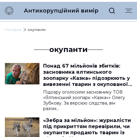
Антикорупційний вимір
Головна
окупанти
окупанти
Понад 67 мільйонів збитків:
засновника ялтинського
зоопарку «Казка» підозрюють у
вивезенні тварин з окупованої
«Асканії-Нова»
Підозру оголосили засновнику ТОВ
«Ялтинський зоопарк «Казка»» Олегу
Зубкову. За версією слідства, він
разом…
«Зебра за мільйон»: журналісти
під прикриттям перевірили, чи
окупанти продають тварин із