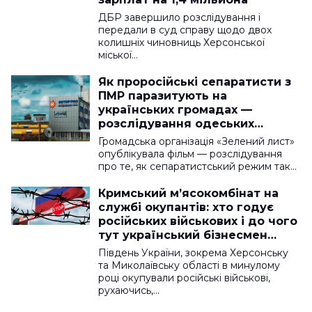
ДБР завершило розслідування і
передали в суд справу щодо двох
колишніх чиновниць Херсонської
міської…
Як проросійські сепаратисти з
ПМР паразитують на
українських громадах —
розслідування одеських
екоактивістів
Громадська організація «Зелений лист»
опублікувала фільм — розслідування
про те, як сепаратистський режим так…
Кримський м’ясокомбінат на
службі окупантів: хто годує
російських військових і до чого
тут український бізнесмен
Косюк
Південь України, зокрема Херсонську
та Миколаївську області в минулому
році окупували російські військові,
рухаючись,…