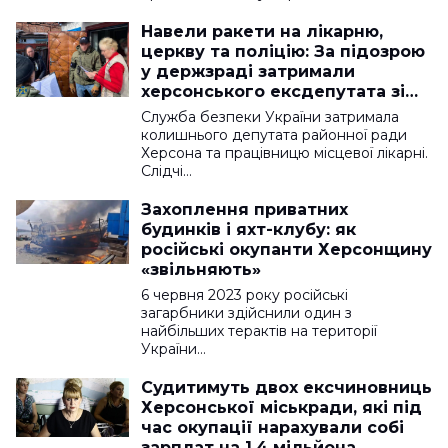
Навели ракети на лікарню,
церкву та поліцію: За підозрою
у держзраді затримали
херсонського ексдепутата зі
спільницею
Служба безпеки України затримала
колишнього депутата районної ради
Херсона та працівницю місцевої лікарні.
Слідчі…
Захоплення приватних
будинків і яхт-клубу: як
російські окупанти Херсонщину
«звільняють»
6 червня 2023 року російські
загарбники здійснили один з
найбільших терактів на території
України…
Судитимуть двох ексчиновниць
Херсонської міськради, які під
час окупації нарахували собі
зарплат на 1,4 мільйона