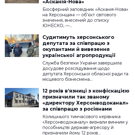
«Асканія-Нова»
Біосферний заповідник «Асканія-Нова»
на Херсонщині — об’єкт світового
значення, внесений до списку
ЮНЕСКО, —…
Судитимуть херсонського
депутата за співпрацю з
окупантами й вивезення
української агропродукції
Служба безпеки України завершила
досудове розслідування щодо
депутата Херсонської обласної ради та
місцевого бізнесмена…
12 років в’язниці з конфіскацією
призначили так званому
«директору Херсонводоканал»
за співпрацю з росіянами
Колишнього тимчасового керівника
«Херсонводоканалу» визнали винним у
пособництві державі-агресору й
призначили йому 12 років…