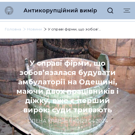
Антикорупційний вимір
Головна
Новини
У справі фірми, що зобов’язалася будувати амбулаторії на Одещині, маючи двох працівників і діжку, вже є перший вирок: суди тривають
У справі фірми, що
зобов’язалася будувати
амбулаторії на Одещині,
маючи двох працівників і
діжку, вже є перший
вирок: суди тривають
ОЛЕНА КРАВЧЕНКО
|
29.04.2024