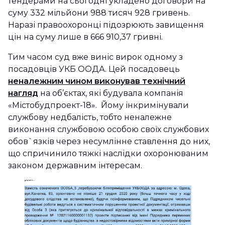
тендерами на сьогодні укладено договори на
суму 332 мільйони 988 тисяч 928 гривень.
Наразі правоохоронці підозрюють завищення
цін на суму лише в 666 910,37 гривні.
Тим часом суд вже виніс вирок одному з
посадовців УКБ ООДА. Цей посадовець
неналежним чином виконував технічний
нагляд
на об’єктах, які будувала компанія
«Містобудпроект-18». Йому інкримінували
службову недбалість, тобто неналежне
виконання службовою особою своїх службових
обов`язків через несумлінне ставлення до них,
що спричинило тяжкі наслідки охоронюваним
законом державним інтересам.