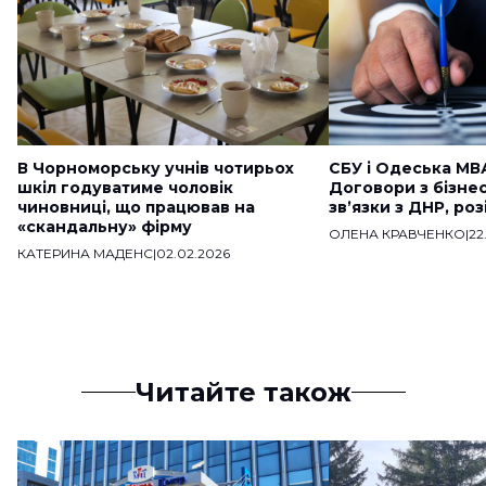
В Чорноморську учнів чотирьох
СБУ і Одеська МВ
шкіл годуватиме чоловік
Договори з бізне
чиновниці, що працював на
звʼязки з ДНР, ро
«скандальну» фірму
ОЛЕНА КРАВЧЕНКО
|
22
КАТЕРИНА МАДЕНС
|
02.02.2026
Читайте також