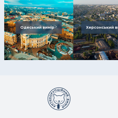
Одеський вимір
Херсонський в