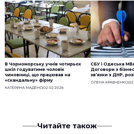
В Чорноморську учнів чотирьох
СБУ і Одеська МВ
шкіл годуватиме чоловік
Договори з бізне
чиновниці, що працював на
звʼязки з ДНР, ро
«скандальну» фірму
ОЛЕНА КРАВЧЕНКО
|
22
КАТЕРИНА МАДЕНС
|
02.02.2026
Читайте також