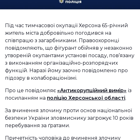
Під час тимчасової окупації Херсона 65-річний
житель міста добровільно погодився на
співпрацю з загарбниками. Правоохоронці
повідомляють, що фігурант обійняв у незаконно
утвореній окупантами установі посаду, пов’язану
з виконанням організаційно-розпорядчих
функцій. Наразі йому заочно повідомлено про
підозру в колабораціонізмі.
Про це повідомляє
«Антикорупційний вимір»
із
посиланням на
поліцію Херсонської області
.
За вчинення злочину проти основ національної
безпеки України зловмиснику загрожує 10 років
перебування за ґратами.
Причетність чоловіка до вчинення злочину