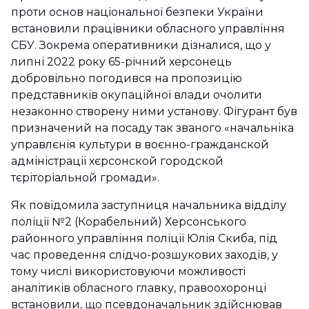
проти основ національної безпеки України
встановили працівники обласного управління
СБУ. Зокрема оперативники дізналися, що у
липні 2022 року 65-річний херсонець
добровільно погодився на пропозицію
представників окупаційної влади очолити
незаконно створену ними установу. Фігурант був
призначений на посаду так званого «начальніка
управлєнія культури в воєнно-гражданской
адміністраціі хєрсонской городской
тєріторіальной громади».
Як повідомила заступниця начальника відділу
поліції №2 (Корабельний) Херсонського
районного управління поліції Юлія Скиба, під
час проведення слідчо-розшукових заходів, у
тому числі використовуючи можливості
аналітиків обласного главку, правоохоронці
встановили, що псевдоначальник здійснював