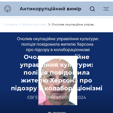
Антикорупційний вимір
Головна
Війна з росією
Очолив окупаційне управління культури: поліція повідомила жителю Херсона про підозру в колабораціонізмі
Очолив окупаційне
управління культури:
поліція повідомила
жителю Херсона про
підозру в колабораціонізмі
ЄВГЕНІЯ ВІРЛИЧ
|
01.05.2024