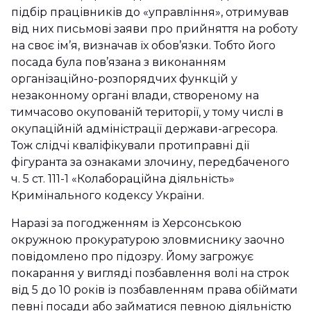
підбір працівників до «управління», отримував
від них письмові заяви про прийняття на роботу
на своє ім’я, визначав їх обов’язки. Тобто його
посада була пов’язана з виконанням
організаційно-розпорядчих функцій у
незаконному органі влади, створеному на
тимчасово окупованій території, у тому числі в
окупаційній адміністрації держави-агресора.
Тож слідчі кваліфікували протиправні дії
фігуранта за ознаками злочину, передбаченого
ч. 5 ст. 111-1 «Колабораційна діяльність»
Кримінального кодексу України.
Наразі за погодженням із Херсонською
окружною прокуратурою зловмиснику заочно
повідомлено про підозру. Йому загрожує
покарання у вигляді позбавлення волі на строк
від 5 до 10 років із позбавленням права обіймати
певні посади або займатися певною діяльністю