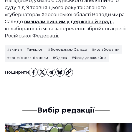
Нагадаємо, ухвалою Одеського апеляційного
суду від 9 травня цього року так званого
«губернатора» Херсонської області Володимира
Сальдо
визнали винним у державній зраді,
колабораціонізмі та запереченні збройної агресії
Російської Федерації.
#активи
#аукціон
#Володимир Сальдо
#колаборанти
#конфісковані активи
#Одеса
#Фонд держмайна
Поширити
Вибір редакції