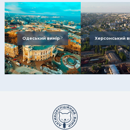
Одеський вимір
Херсонський в