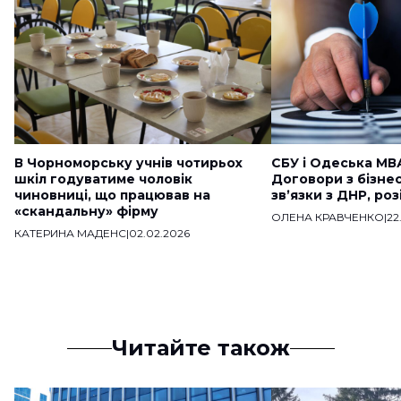
В Чорноморську учнів чотирьох
СБУ і Одеська МВ
шкіл годуватиме чоловік
Договори з бізне
чиновниці, що працював на
звʼязки з ДНР, ро
«скандальну» фірму
ОЛЕНА КРАВЧЕНКО
|
22
КАТЕРИНА МАДЕНС
|
02.02.2026
Читайте також