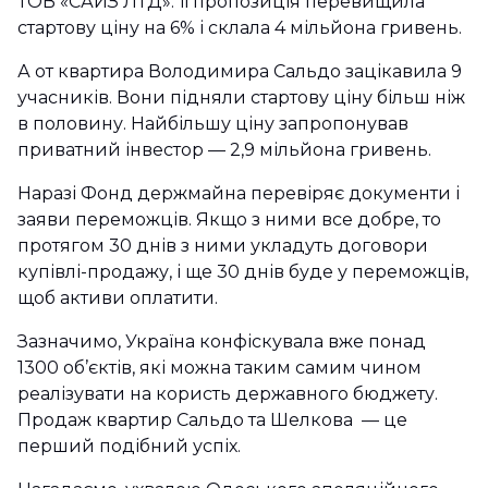
ТОВ «САЙЗ ЛТД». Її пропозиція перевищила
стартову ціну на 6% і склала 4 мільйона гривень.
А от квартира Володимира Сальдо зацікавила 9
учасників. Вони підняли стартову ціну більш ніж
в половину. Найбільшу ціну запропонував
приватний інвестор — 2,9 мільйона гривень.
Наразі Фонд держмайна перевіряє документи і
заяви переможців. Якщо з ними все добре, то
протягом 30 днів з ними укладуть договори
купівлі-продажу, і ще 30 днів буде у переможців,
щоб активи оплатити.
Зазначимо, Україна конфіскувала вже понад
1300 об’єктів, які можна таким самим чином
реалізувати на користь державного бюджету.
Продаж квартир Сальдо та Шелкова — це
перший подібний успіх.