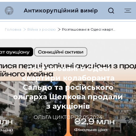
Антикорупційний вимір
Головна
Війна з росією
Розташовані в Одесі квартири колаборанта Сальдо та російського олігарха Шелкова продали з аукціонів
Розташовані в Одесі
квартири колаборанта
Сальдо та російського
олігарха Шелкова продали
з аукціонів
ОЛЬГА ЦИКТОР
|
22.05.2024