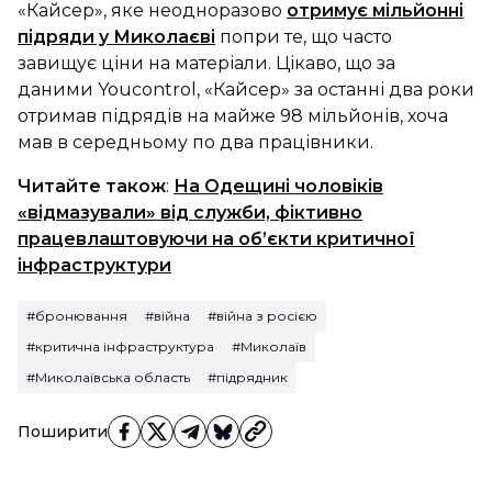
«Кайсер», яке неодноразово
отримує мільйонні
підряди у Миколаєві
попри те, що часто
завищує ціни на матеріали. Цікаво, що за
даними Youcontrol, «Кайсер» за останні два роки
отримав підрядів на майже 98 мільйонів, хоча
мав в середньому по два працівники.
Читайте також
:
На Одещині чоловіків
«відмазували» від служби, фіктивно
працевлаштовуючи на об’єкти критичної
інфраструктури
#бронювання
#війна
#війна з росією
#критична інфраструктура
#Миколаїв
#Миколаївська область
#підрядник
Поширити