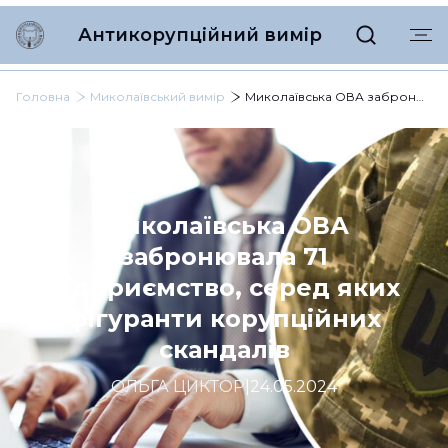
Антикорупційний вимір
Головна
Миколаївський вимір
Миколаївська ОВА забронювала 71 підприємство, серед яких фігуранти корупційних скандалів
Миколаївська ОВА
забронювала 71
підприємство, серед яких
фігуранти корупційних
скандалів
ОЛЬГА ЦИКТОР
|
24.05.2024