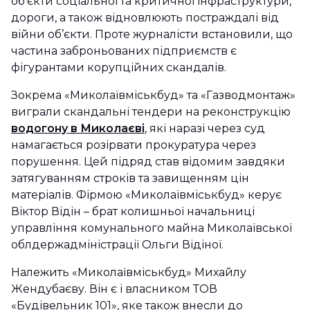
об’єкти соціальної та критичної інфраструктури,
дороги, а також відновлюють постраждалі від
війни об’єкти. Проте журналісти встановили, що
частина заброньованих підприємств є
фігурантами корупційних скандалів.
Зокрема «Миколаївміськбуд» та «Газводмонтаж»
виграли скандальні тендери на реконструкцію
водогону в Миколаєві
, які наразі через суд
намагається розірвати прокуратура через
порушення. Цей підряд став відомим завдяки
затягуванням строків та завищенням цін
матеріалів. Фірмою «Миколаївміськбуд» керує
Віктор Відін – брат колишньої начальниці
управління комунального майна Миколаївської
облдержадміністрації Ольги Відіної.
Належить «Миколаївміськбуд» Михайлу
Жендубаєву. Він є і власником ТОВ
«Будівельник 101», яке також внесли до