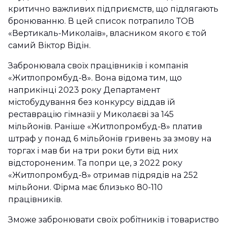
критично важливих підприємств, що підлягають
бронюванню. В цей список потрапило ТОВ
«Вертикаль-Миколаїв», власником якого є той
самий Віктор Відін.
Забронювала своїх працівників і компанія
«Житлопромбуд-8». Вона відома тим, що
наприкінці 2023 року Департамент
містобудування без конкурсу віддав їй
реставрацію гімназії у Миколаєві за 145
мільйонів. Раніше «Житлопромбуд-8» платив
штраф у понад 6 мільйонів гривень за змову на
торгах і мав би на три роки бути від них
відстороненим. Та попри це, з 2022 року
«Житлопромбуд-8» отримав підрядів на 252
мільйони. Фірма має близько 80-110
працівників.
Зможе забронювати своїх робітників і товариство