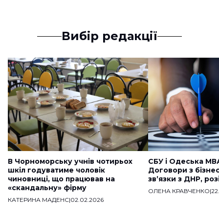
Вибір редакції
В Чорноморську учнів чотирьох
СБУ і Одеська МВ
шкіл годуватиме чоловік
Договори з бізне
чиновниці, що працював на
звʼязки з ДНР, ро
«скандальну» фірму
ОЛЕНА КРАВЧЕНКО
|
22
КАТЕРИНА МАДЕНС
|
02.02.2026