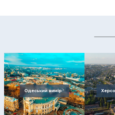
Одеський вимір
Херсо