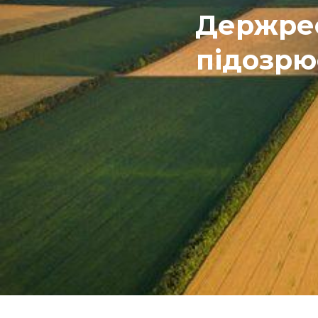
Держреє
підозрю