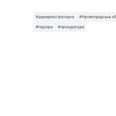
#держреєстраторка
#Кіровоградська о
#підозра
#прокуратура