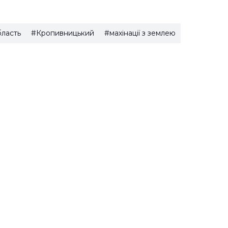
бласть
#Кропивницький
#махінації з землею