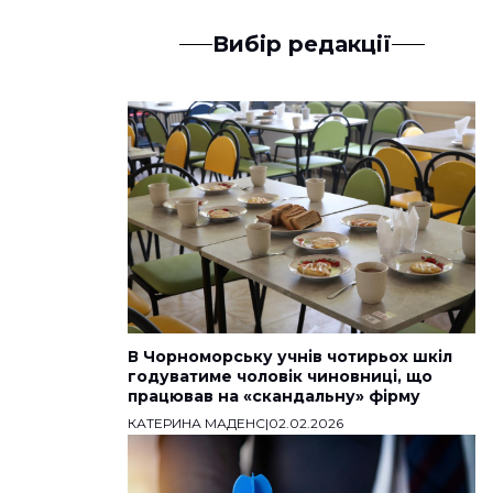
Вибір редакції
В Чорноморську учнів чотирьох шкіл
годуватиме чоловік чиновниці, що
працював на «скандальну» фірму
КАТЕРИНА МАДЕНС
|
02.02.2026