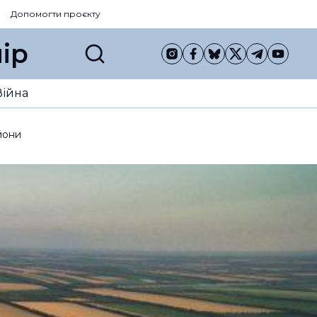
Допомогти проєкту
ір
Війна
йони