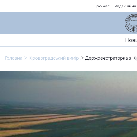
Про нас
Редакційна
Нов
Головна
Кіровоградський вимір
Держреєстраторка з Кі