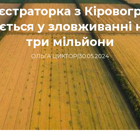
страторка з Кірово
ється у зловживанні 
три мільйони
ОЛЬГА ЦИКТОР
|
30.05.2024