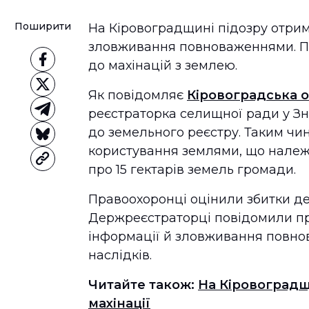
Поширити
На Кіровоградщині підозру отри
зловживання повноваженнями. П
до махінацій з землею.
Як повідомляє
Кіровоградська 
реєстраторка селищної ради у Зн
до земельного реєстру. Таким чи
користування землями, що належа
про 15 гектарів земель громади.
Правоохоронці оцінили збитки де
Держреєстраторці повідомили пр
інформації й зловживання повно
наслідків.
Читайте також:
На Кіровоградщ
махінації