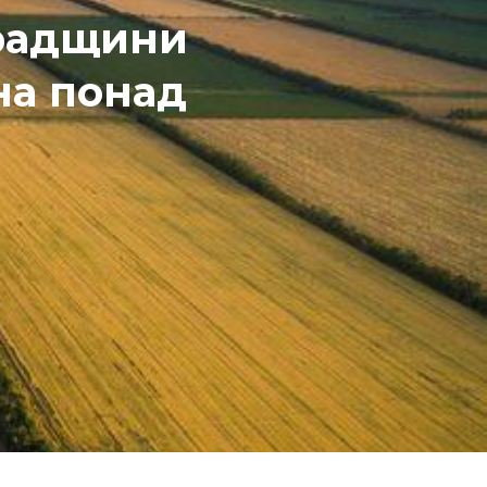
градщини
на понад