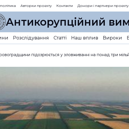
 політика
Авторки проєкту
Контакти
Донори і партнери проєкту
Антикорупційний вим
ини
Розслідування
Статті
Наш вплив
Вироки
ровоградщини підозрюється у зловживанні на понад три міль