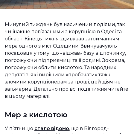
Минулий тиждень був насичений подіями, так
чи інакше пов’язаними з корупцією в Одесі та
області. Кінець тижня здивував затриманням
мера одного з міст Одещини. Звинувачують
посадовця у тому, що «віджав» базу відпочинку,
погрожуючи підприємиці та її родині. Зокрема,
погрожуючи облити кислотою. Та народних
депутатів, які вирішили «пробачати» тяжкі
злочини корупціонерам за гроші, цей діяч не
затьмарив. Детально про всі події тижня читайте
в цьому матеріалі.
Мер з кислотою
У п’ятницю
стало відомо
, що в Білгород-