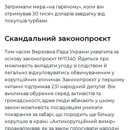
Затримали мера «на гарячому», коли він
отримував 30 тисяч доларів завдатку від
покупців турбази.
Скандальний законопроєкт
Тим часом Верховна Рада України ухвалила за
основу законопроєкт №11340. Йдеться про
можливість вкладати угоду зі слідством й
легально відкуповуватись обвинуваченим у
корупційних злочинах. Законопроєкт у першому
читанні підтримав 231 народний депутат. Він
викликав обурення серед активістів та
громадськості, адже люди вбачають у цьому
законі можливість посадовцям уникати
покарання за хабарі, що породить ще більшу
корупцію в країні. «Антикорупційний вимір»
проаналізував, як за закон голосували народні