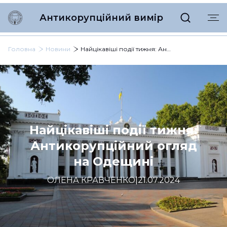
Антикорупційний вимір
Головна
Новини
Найцікавіші події тижня: Антикорупційний огляд на Одещині
Найцікавіші події тижня:
Антикорупційний огляд
на Одещині
ОЛЕНА КРАВЧЕНКО
|
21.07.2024