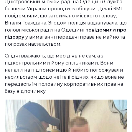
Дністровській міській раді на Одещині Служба
безпеки України проводить обшуки. Деякі ЗМІ
повідомляли, що затримано міського голову,
Віталія Граждана. Згодом поліція відзвітувала, що
голові міської ради на Одещині
повідомили про
підозру
у вимаганні передачі права на майно та
погрозах насильством.
Слідчі вважають, що мер діяв не сам, а з
підконтрольними йому спільниками. Вони
напали на підприємицю й нібито погрожували
насильством щодо неї та її рідних, якщо вона не
передасть їм половину корпоративних прав на
базу відпочинку.