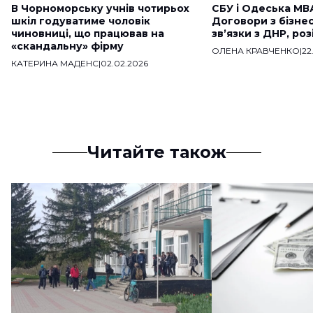
В Чорноморську учнів чотирьох
СБУ і Одеська МВ
шкіл годуватиме чоловік
Договори з бізне
чиновниці, що працював на
звʼязки з ДНР, ро
«скандальну» фірму
ОЛЕНА КРАВЧЕНКО
|
22
КАТЕРИНА МАДЕНС
|
02.02.2026
Читайте також