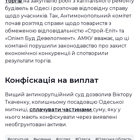
торгів
на закупівлю робіт з капітального ремонту
будівель в Одесі і розпочав відповідну справу
щодо учасників. Так, Антимонопольний комітет
почав розгляд справи щодо товариств з
обмеженою відповідальністю «Строй-Еліт» та
«Олімп Буд Девелопмент». АМКУ вважає, що ці
компанії порушили законодавство про захист
економічної конкуренції й спотворили
результати торгів.
Конфіскація на виплат
Вищий антикорупційний суд дозволив Віктору
Ткаченку, колишньому посадовцю Одеської
митниці,
сплачувати частинами
суму, яку у
нього мають конфіскувати через виявлені
необгрунтовані активи.
#корупція
#новини
#огляд
#Одеса
#Одеська область