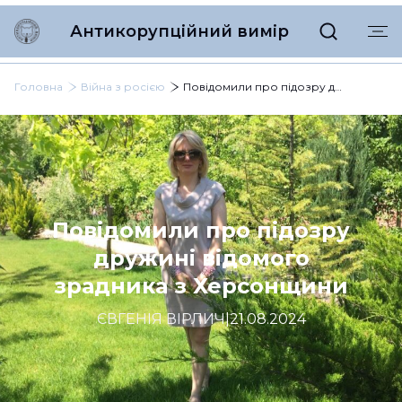
Антикорупційний вимір
Головна
Війна з росією
Повідомили про підозру дружині відомого зрадника з Херсонщини
Повідомили про підозру
дружині відомого
зрадника з Херсонщини
ЄВГЕНІЯ ВІРЛИЧ
|
21.08.2024