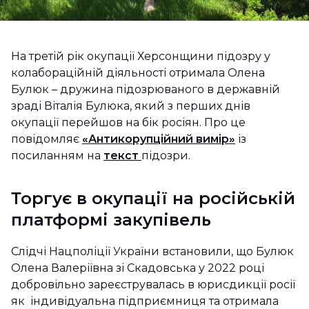
На третій рік окупації Херсонщини підозру у
колабораційній діяльності отримала Олена
Булюк – дружина підозрюваного в державній
зраді Віталія Булюка, який з перших днів
окупації перейшов на бік росіян. Про це
повідомляє
«Антикорупційний вимір»
із
посиланням на
текст
підозри.
Торгує в окупації на російській
платформі закупівель
Слідчі Нацполіції України встановили, що Булюк
Олена Валеріївна зі Скадовська у 2022 році
добровільно зареєструвалась в юрисдикції росії
як індивідуальна підприємниця та отримала