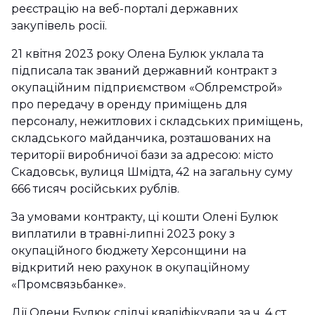
реєстрацію на веб-порталі державних
закупівель росії.
21 квітня 2023 року Олена Булюк уклала та
підписала так званий державний контракт з
окупаційним підприємством «Облремстрой»
про передачу в оренду приміщень для
персоналу, нежитлових і складських приміщень,
складського майданчика, розташованих на
території виробничої бази за адресою: місто
Скадовськ, вулиця Шмідта, 42 на загальну суму
666 тисяч російських рублів.
За умовами контракту, ці кошти Олені Булюк
виплатили в травні-липні 2023 року з
окупаційного бюджету Херсонщини на
відкритий нею рахунок в окупаційному
«Промсвязьбанке».
Дії Олени Булюк слідчі кваліфікували за ч. 4 ст.