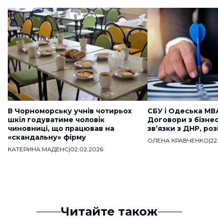
В Чорноморську учнів чотирьох
СБУ і Одеська МВ
шкіл годуватиме чоловік
Договори з бізне
чиновниці, що працював на
звʼязки з ДНР, ро
«скандальну» фірму
ОЛЕНА КРАВЧЕНКО
|
22
КАТЕРИНА МАДЕНС
|
02.02.2026
Читайте також