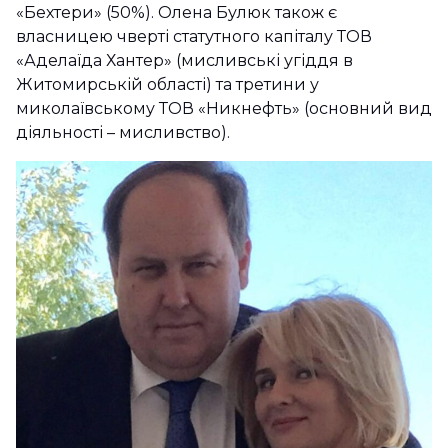
«Бехтери» (50%). Олена Булюк також є
власницею чверті статутного капіталу ТОВ
«Аделаїда Хантер» (мисливські угіддя в
Житомирській області) та третини у
миколаївському ТОВ «Никнефть» (основний вид
діяльності – мисливство).