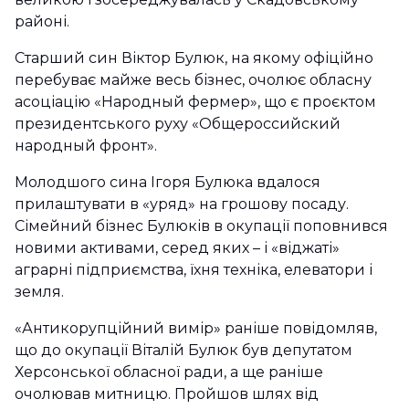
районі.
Старший син Віктор Булюк, на якому офіційно
перебуває майже весь бізнес, очолює обласну
асоціацію «Народный фермер», що є проєктом
президентського руху «Общероссийский
народный фронт».
Молодшого сина Ігоря Булюка вдалося
прилаштувати в «уряд» на грошову посаду.
Сімейний бізнес Булюків в окупації поповнився
новими активами, серед яких – і «віджаті»
аграрні підприємства, їхня техніка, елеватори і
земля.
«Антикорупційний вимір» раніше повідомляв,
що до окупації Віталій Булюк був депутатом
Херсонської обласної ради, а ще раніше
очолював митницю. Пройшов шлях від