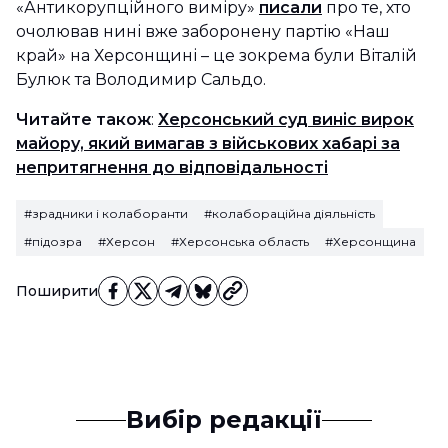
«Антикорупційного виміру»
писали
про те, хто
очолював нині вже заборонену партію «Наш
край» на Херсонщині – це зокрема були Віталій
Булюк та Володимир Сальдо.
Читайте також
:
Херсонський суд виніс вирок
майору, який вимагав з військових хабарі за
непритягнення до відповідальності
#зрадники і колаборанти
#колабораційна діяльність
#підозра
#Херсон
#Херсонська область
#Херсонщина
Поширити
Вибір редакції