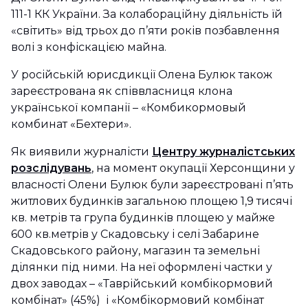
111-1 КК України. За колабораційну діяльність їй
«світить» від трьох до п’яти років позбавлення
волі з конфіскацією майна.
У російській юрисдикції Олена Булюк також
зареєстрована як співвласниця клона
української компанії – «Комбикормовый
комбинат «Бехтери».
Як виявили журналісти
Центру журналістських
розслідувань
, на момент окупації Херсонщини у
власності Олени Булюк були зареєстровані п’ять
житлових будинків загальною площею 1,9 тисячі
кв. метрів та група будинків площею у майже
600 кв.метрів у Скадовську і селі Забарине
Скадовського району, магазин та земельні
ділянки під ними. На неї оформлені частки у
двох заводах – «Таврійський комбікормовий
комбінат» (45%) і «Комбікормовий комбінат