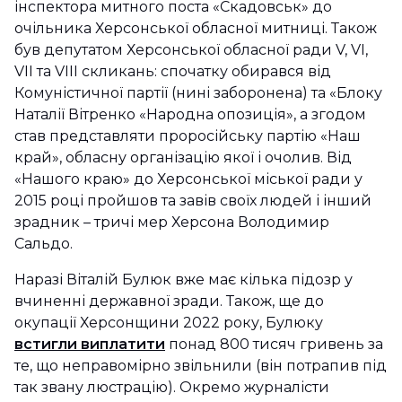
інспектора митного поста «Скадовськ» до
очільника Херсонської обласної митниці. Також
був депутатом Херсонської обласної ради V, VI,
VII та VIIІ скликань: спочатку обирався від
Комуністичної партії (нині заборонена) та «Блоку
Наталії Вітренко «Народна опозиція», а згодом
став представляти проросійську партію «Наш
край», обласну організацію якої і очолив. Від
«Нашого краю» до Херсонської міської ради у
2015 році пройшов та завів своїх людей і інший
зрадник – тричі мер Херсона Володимир
Сальдо.
Наразі Віталій Булюк вже має кілька підозр у
вчиненні державної зради. Також, ще до
окупації Херсонщини 2022 року, Булюку
встигли виплатити
понад 800 тисяч гривень за
те, що неправомірно звільнили (він потрапив під
так звану люстрацію). Окремо журналісти