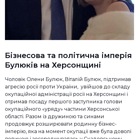
Бізнесова та політична імперія
Булюків на Херсонщині
Чоловік Олени Булюк, Віталій Булюк, підтримав
агресію росії проти України, увійшов до складу
окупаційної адміністрації росії на Херсонщині і
отримав посаду першого заступника голови
окупаційного «уряду» частини Херсонської
області. Разом із дружиною та синами
продовжує розширювати родинну бізнес-
імперію, яка на момент окупації вже була доволі
великою і зосереджувалась у Скадовському