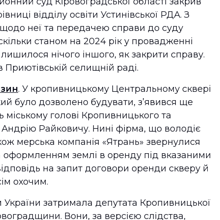
айонний суд Кіровоградської області закрив
вниці відділу освіти Устинівської РДА. З
щодо неї та передачею справи до суду
оскільки станом на 2024 рік у провадженні
 лишилося нічого іншого, як закрити справу.
в Приютівській селищній раді.
азин
. У кропивницькому Центральному сквері
ий було дозволено будувати, з’явився ще
ь міському голові Кропивницького та
Андрію Райковичу. Нині фірма, що володіє
ож мерська компанія «Ятрань» звернулися
а оформленням землі в оренду під вказаними
відповідь на запит договори оренди скверу й
ім охочим.
 України затримала депутата Кропивницької
воградщини. Вони, за версією слідства,