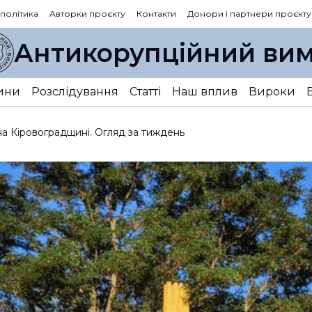
 політика
Авторки проєкту
Контакти
Донори і партнери проєкту
Антикорупційний вим
ини
Розслідування
Статті
Наш вплив
Вироки
на Кіровоградщині. Огляд за тиждень