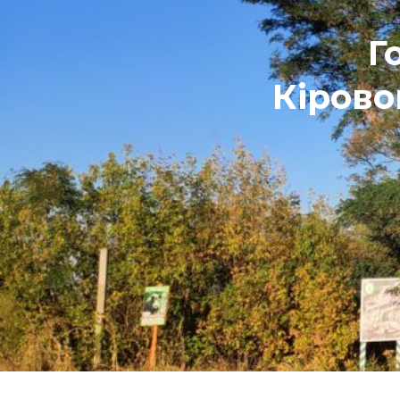
Г
Кірово