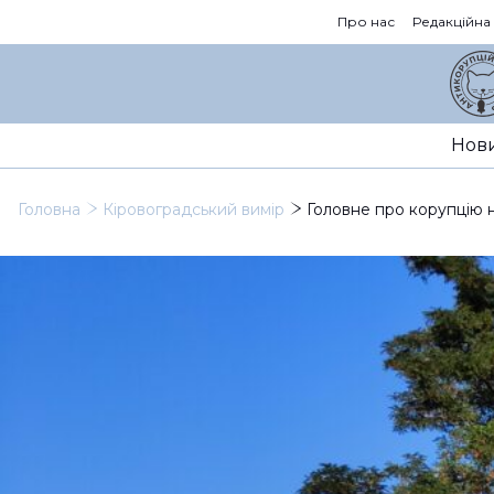
Про нас
Редакційна
Нов
Головна
Кіровоградський вимір
Головне про корупцію 