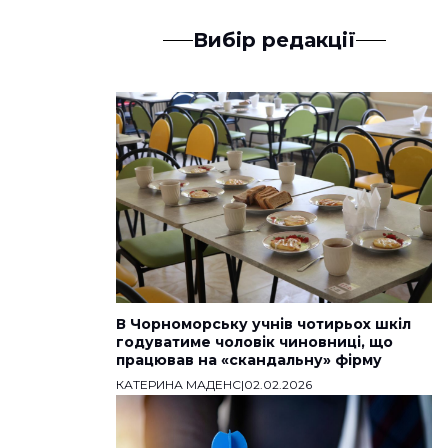
Вибір редакції
В Чорноморську учнів чотирьох шкіл
годуватиме чоловік чиновниці, що
працював на «скандальну» фірму
КАТЕРИНА МАДЕНС
|
02.02.2026