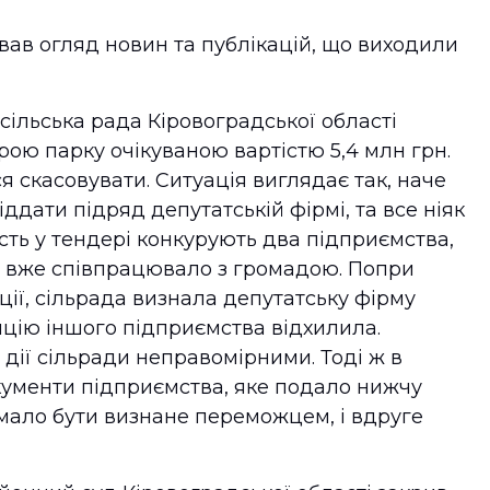
вав огляд новин та публікацій, що виходили
сільська рада Кіровоградської області
ою парку очікуваною вартістю 5,4 млн грн.
ся скасовувати. Ситуація виглядає так, наче
дати підряд депутатській фірмі, та все ніяк
асть у тендері конкурують два підприємства,
а вже співпрацювало з громадою. Попри
ії, сільрада визнала депутатську фірму
ію іншого підприємства відхилила.
дії сільради неправомірними. Тоді ж в
ументи підприємства, яке подало нижчу
 мало бути визнане переможцем, і вдруге