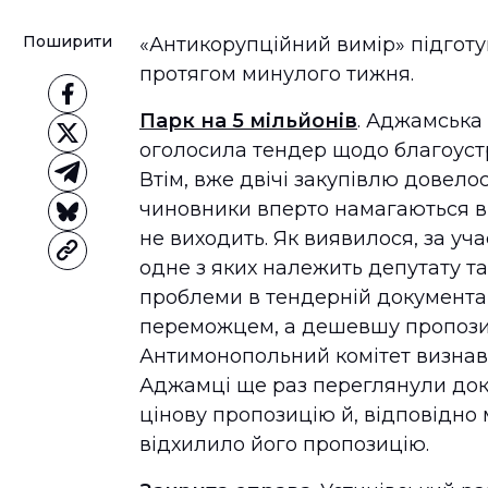
Поширити
«Антикорупційний вимір» підготу
протягом минулого тижня.
Парк на 5 мільйонів
. Аджамська 
оголосила тендер щодо благоустр
Втім, вже двічі закупівлю довело
чиновники вперто намагаються від
не виходить. Як виявилося, за уч
одне з яких належить депутату т
проблеми в тендерній документац
переможцем, а дешевшу пропозиц
Антимонопольний комітет визнав 
Аджамці ще раз переглянули док
цінову пропозицію й, відповідно
відхилило його пропозицію.