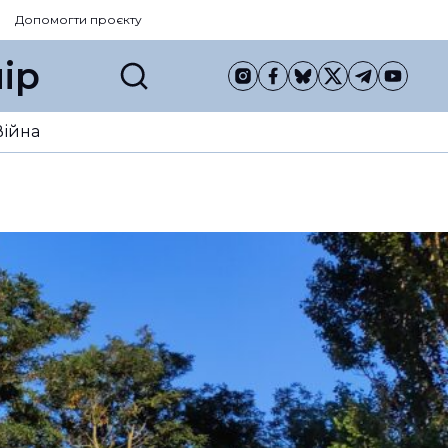
Допомогти проєкту
ір
Війна