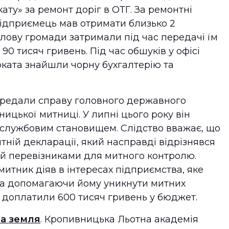
ату» за ремонт доріг в ОТГ. За ремонтні
підприємець мав отримати близько 2
олову громади затримали під час передачі їм
90 тисяч гривень. Під час обшуків у офісі
оката знайшли чорну бухгалтерію та
редали справу головного державного
ицької митниці. У липні цього року він
 службовим становищем. Слідство вважає, що
итній декларації, який насправді відрізнявся
ий перевізниками для митного контролю.
итник діяв в інтересах підприємства, яке
ма допомагаючи йому уникнути митних
е доплатили 600 тисяч гривень у бюджет.
на земля
. Кропивницька Льотна академія