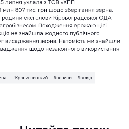
25 липня уклала з ТОВ «ХПП
1 млн 807 тис. грн щодо зберігання зерна.
 родини ексголови Кіровоградської ОДА
 агробізнесом. Походження врожаю цієї
кція не знайшла жодного публічного
г висадження зерна. Натомість ми знайшли
овадження щодо незаконного використання
ина
#Кропивницький
#новини
#огляд