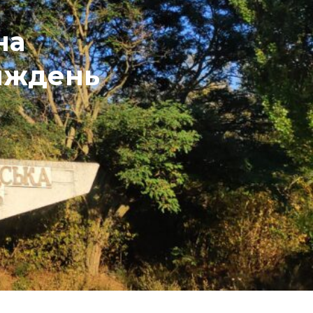
на
тиждень