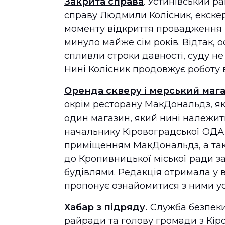
Закрита справа
. Устинівський р
справу Людмили Колісник, екскері
моменту відкриття провадження 
минуло майже сім років. Відтак, 
спливли строки давності, суду не
Нині Колісник продовжує роботу 
Оренда скверу і мерський маг
окрім ресторану МакДональдз, як
один магазин, який нині належит
начальнику Кіровоградської ОДА 
приміщенням МакДональдз, а так
до Кропивницької міської ради з
будівлями. Редакція отримала у 
пропонує ознайомитися з ними ус
Хабар з підряду.
Служба безпеки
райради та голову громади з Кіро