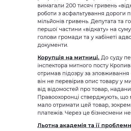
вимагали 200 тисяч гривень «відк
роботи з асфальтування дороги 
мільйонів гривень. Депутата та г
першої частини «відкату» на суму 
голови громади та у кабінеті адв
документи.
Корупція на митниці.
До суду пе
інспектора митного посту Кропивн
отримав підозру за зловживання
він не перевірив опис товару у м
від відомостей про товар, надан
Правоохоронці стверджують, що м
мало отримати цей товар, зокре
платежів. Через це бізнесмени н
Льотна академія та її проблем