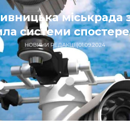
ивницька міськрада 
ила системи спостер
НОВИНИ РЕДАКЦІЇ
|
01.09.2024