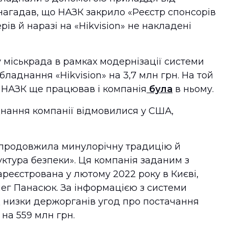
к нагадав, що НАЗК закрило «Реєстр спонсорів
рів й наразі на «Hikvision» не накладені
у міськрада в рамках модернізації системи
бладнання «Hikvision» на 3,7 млн грн. На той
 НАЗК ще працював і компанія
була
в ньому.
аднання компанії відмовилися у США,
 продовжила минулорічну традицію й
уктура безпеки». Ця компанія заданим з
зареєстрована у лютому 2022 року в Києві,
ег Панасюк. За інформацією з системи
від низки держорганів угод про постачання
на 559 млн грн.