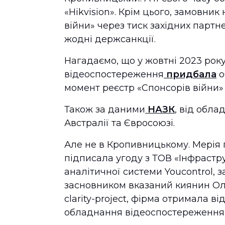
«Hikvision». Крім цього, замовни
війни» через тиск західних партне
жодні держсанкції.
Нагадаємо, що у жовтні 2023 рок
відеоспостереження
придбала
о
момент реєстр «Спонсорів війни»
Також за даними
НАЗК
, від обл
Австралії та Євросоюзі.
Але не в Кропивницькому. Мерія
підписала угоду з ТОВ «Інфрастр
аналітичної системи Youcontrol, 
засновником вказаний киянин Ол
clarity-project, фірма отримала 
обладнання відеоспостереження 