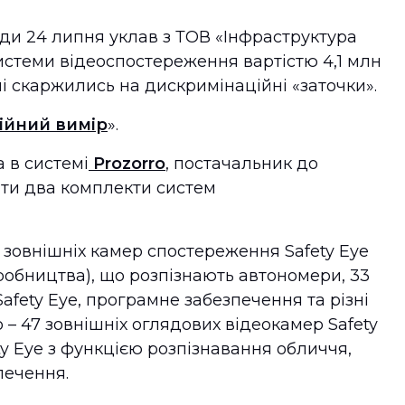
ди 24 липня уклав з ТОВ «Інфраструктура
истеми відеоспостереження вартістю 4,1 млн
влі скаржились на дискримінаційні «заточки».
ійний вимір
».
 в системі
Prozorro
, постачальник до
ити два комплекти систем
 зовнішніх камер спостереження Safety Eye
робництва), що розпізнають автономери, 33
afety Eye, програмне забезпечення та різні
о – 47 зовнішніх оглядових відеокамер Safety
ety Eye з функцією розпізнавання обличчя,
печення.