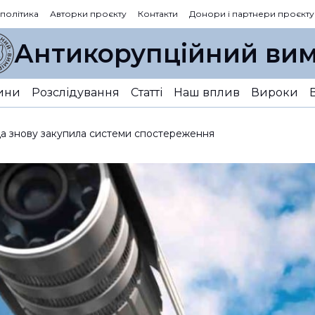
 політика
Авторки проєкту
Контакти
Донори і партнери проєкту
Антикорупційний вим
ини
Розслідування
Статті
Наш вплив
Вироки
а знову закупила системи спостереження