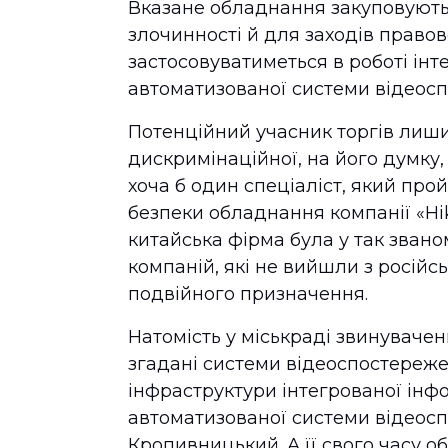
Вказане обладнання закуповують 
злочинності й для заходів право
застосовуватиметься в роботі ін
автоматизованої системи відеосп
Потенційний учасник торгів лиш
дискримінаційної, на його думку,
хоча б один спеціаліст, який про
безпеки обладнання компанії «Hik
китайська фірма була у так звано
компаній, які не вийшли з російс
подвійного призначення.
Натомість у міськраді звинувачен
згадані системи відеоспостереже
інфраструктури інтегрованої інф
автоматизованої системи відеосп
Кропивницький. А її свого часу 