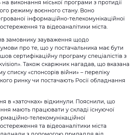
на виконання міської програми з протидії
вого режиму воєнного стану. Воно
тегрованої інформаційно-телекомунікаційної
остереження та відеоаналітики міста.
ив замовнику зауваження щодо
 умови про те, що у постачальника має бути
йшов сертифікаційну програму спеціалістів з
vision». Також скаржник нагадав, що вказана
му списку «спонсорів війни» – переліку
ького ринку чи постачають Росії обладнання
ня в «заточках» відкинули. Пояснили, що
ння мають працювати у складі існуючої
ормаційно-телекомунікаційної
остереження та відеоаналітики міста
обладнали з допомогою приладдя від