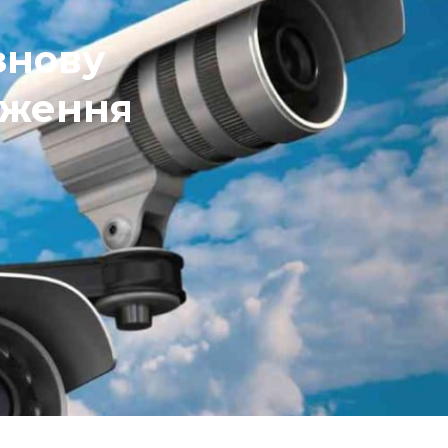
знову
еження