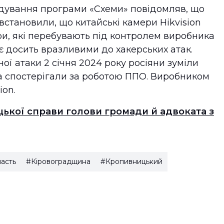
ідування програми «Схеми» повідомляв, що
встановили, що китайські камери Hikvision
и, які перебувають під контролем виробника
є досить вразливими до хакерських атак.
ої атаки 2 січня 2024 року росіяни зуміли
та спостерігали за роботою ППО. Виробником
ion.
цької справи голови громади й адвоката з
ласть
#Кіровоградщина
#Кропивницький