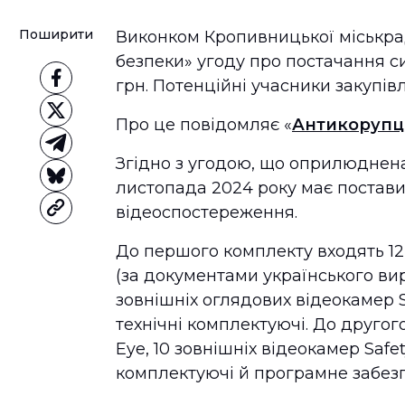
Поширити
Виконком Кропивницької міськра
безпеки» угоду про постачання с
грн. Потенційні учасники закупі
Про це повідомляє «
Антикорупц
Згідно з угодою, що оприлюднена
листопада 2024 року має постав
відеоспостереження.
До першого комплекту входять 12
(за документами українського ви
зовнішніх оглядових відеокамер S
технічні комплектуючі. До другог
Eye, 10 зовнішніх відеокамер Saf
комплектуючі й програмне забез