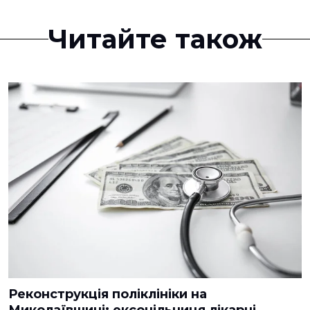
Читайте також
Реконструкція поліклініки на
Миколаївщині: ексочільниця лікарні