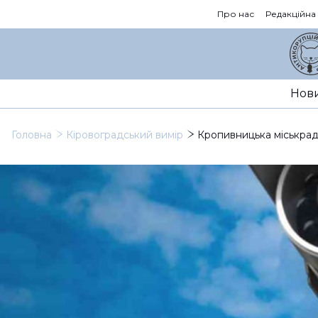
Про нас
Редакційна
Нов
Головна
Кіровоградський вимір
Кропивницька міськрад