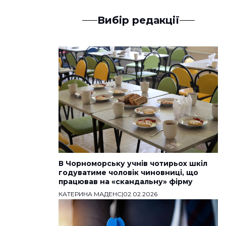
Вибір редакції
В Чорноморську учнів чотирьох шкіл
годуватиме чоловік чиновниці, що
працював на «скандальну» фірму
КАТЕРИНА МАДЕНС
|
02.02.2026