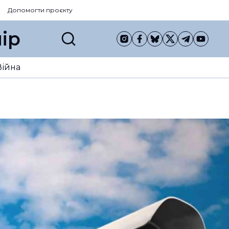
Допомогти проєкту
ір
Війна