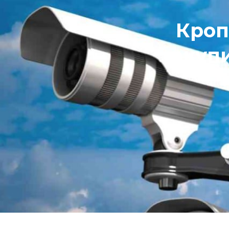
Кроп
закуп