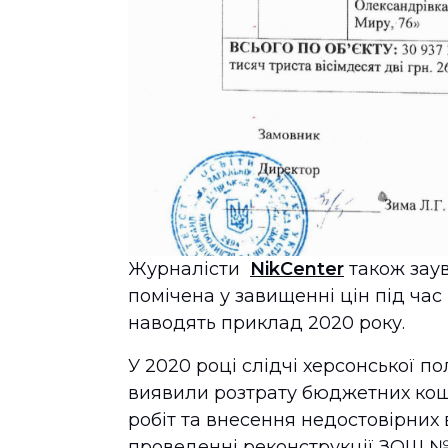
Журналісти
NikCenter
також зау
помічена у завищенні цін під ча
наводять приклад 2020 року.
У 2020 році слідчі херсонської по
виявили розтрату бюджетних кош
робіт та внесення недостовірних 
проведенні реконструкції ЗОШ №