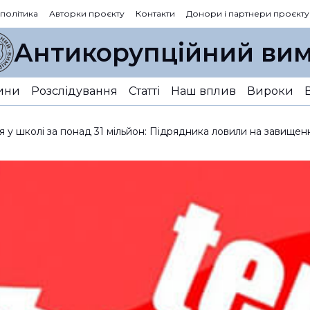
 політика
Авторки проєкту
Контакти
Донори і партнери проєкту
Антикорупційний вим
ини
Розслідування
Статті
Наш вплив
Вироки
я у школі за понад 31 мільйон: Підрядника ловили на завищенн