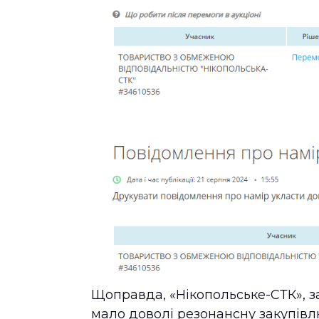
Щоправда, «Нікопольське-СТК», 
мало доволі резонансну закупів