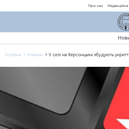
Про нас
Редакційна
Нов
Головна
Новини
У селі на Херсонщині збудують укритт