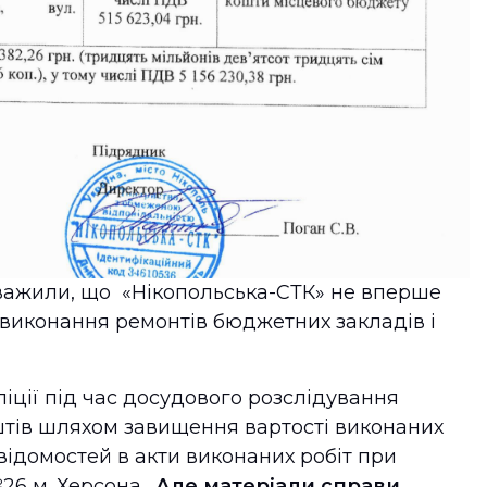
важили, що «Нікопольська-СТК» не вперше
с виконання ремонтів бюджетних закладів і
ліції під час досудового розслідування
тів шляхом завищення вартості виконаних
відомостей в акти виконаних робіт при
26 м. Херсона.
Але матеріали справи