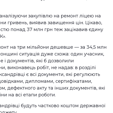
, аналізуючи закупівлю на ремонт ліцею на
ни гривень, виявив завищення цін. Цікаво,
істю понад 37 млн грн теж зацікавив єдину
К».
онт на три мільйони дешевше — за 34,5 млн
сонщині ситуація дуже схожа: один учасник,
е і документів, які б дозволили
и, виконавець робіт, не надав: в розділі
сандрівці є всі документи, які регулюють
довідками, дипломами, сертифікатами,
м, дефектного акту та інших документів, які
ни на всі етапи роботи.
андрівці будуть частково коштом державної
бюджету.