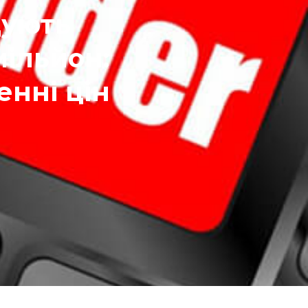
дують
мільйон:
енні цін