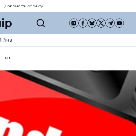
Допомогти проєкту
ір
Війна
і цін