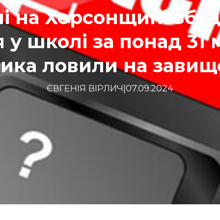
лі на Херсонщині збу
 у школі за понад 31 
ика ловили на завищ
ЄВГЕНІЯ ВІРЛИЧ
|
07.09.2024