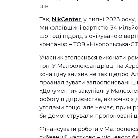
цін.
Так,
NikCenter
, у липні 2023 року
Миколаївщині вартістю 34 мільйо
що тоді підряд з очікуваною варт
компанію – ТОВ «Нікопольська-СТ
Учасник зголосився виконати рем
грн. У Малоолександрівці на Хер
хоча ціну знизив не так щедро. Ал
проаналізувати запропоновані цін
«Документи» закупівлі у Малоолек
роботу підприємства, включно з 
угодами тощо, але немає, приміро
би демонстрували пропоновані ці
Фінансувати роботи у Малоолекс
субвенції, частково – місцевого 