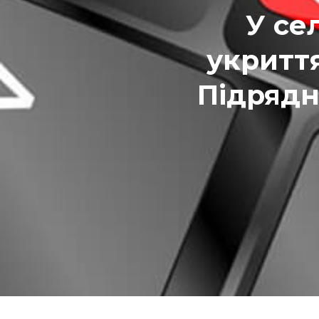
У се
укриття
Підрядн