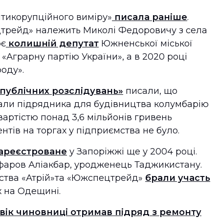
нтикорупційного виміру»
писала раніше
.
трейд» належить Миколі Федоровичу з села
ює
колишній депутат
Южненської міської
 «Аграрну партію України», а в 2020 році
роду».
публічних розслідувань»
писали, що
али підрядника для будівництва колумбарію
вартістю понад 3,6 мільйонів гривень
тів на торгах у підприємства не було.
ареєстроване
у Запоріжжі ще у 2004 році.
афаров Аліакбар, уродженець Таджикистану.
мства «Атрій»та «Южспецтрейд»
брали участь
х на Одещині.
ік чиновниці отримав підряд з ремонту