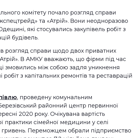
льного комітету почало розгляд справи
спецтрейд» та «Атрій». Вони неодноразово
Одещині, які стосувались закупівель робіт з
цій будівель.
в розгляд справи щодо двох приватних
трій». В АМКУ вважають, що фірми під час
році змовились між собою задля уникнення
і робіт з капітальних ремонтів та реставрацій
півлю
, проведену комунальним
ерезівський районний центр первинної
ресні 2020 року. Очікувана вартість
ої практики сімейної медицини у селі
на гривень. Переможцем обрали підприємство