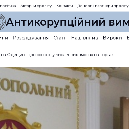
 політика
Авторки проєкту
Контакти
Донори і партнери проєкту
Антикорупційний вим
ини
Розслідування
Статті
Наш вплив
Вироки
 на Одещині підозрюють у численних змовах на торгах