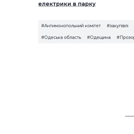
електрики в парку
#Антимонопольний комітет
#закупівлі
#Одеська область
#Одещина
#Прозо