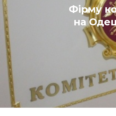
Фірму к
на Оде