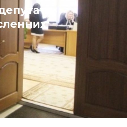
депутата
сленних