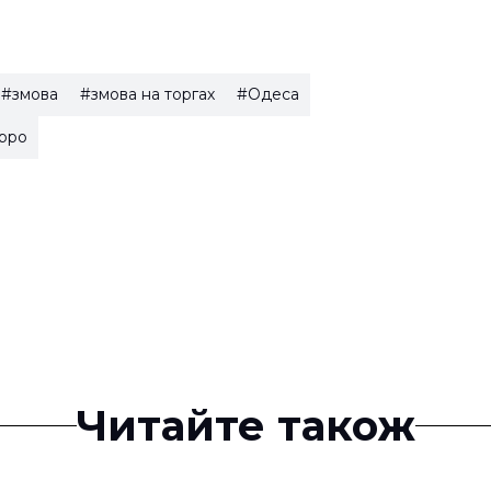
#змова
#змова на торгах
#Одеса
рро
Читайте також