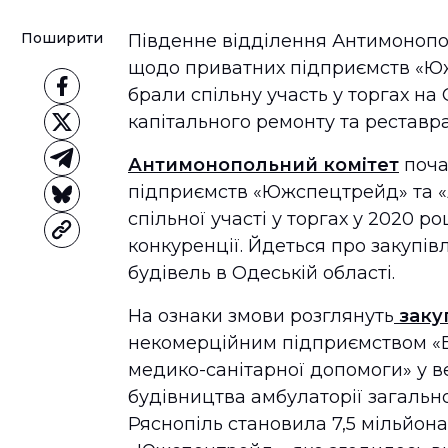
Поширити
Південне відділення Антимонопо
щодо приватних підприємств «Юж
брали спільну участь у торгах на 
капітального ремонту та реставра
Антимонопольний комітет
поча
підприємств «Южспецтрейд» та «А
спільної участі у торгах у 2020 
конкуренції. Йдеться про закупівл
будівель в Одеській області.
На ознаки змови розглянуть
заку
некомерційним підприємством «Б
медико-санітарної допомоги» у ве
будівництва амбулаторії загальн
Ряснопіль становила 7,5 мільйо