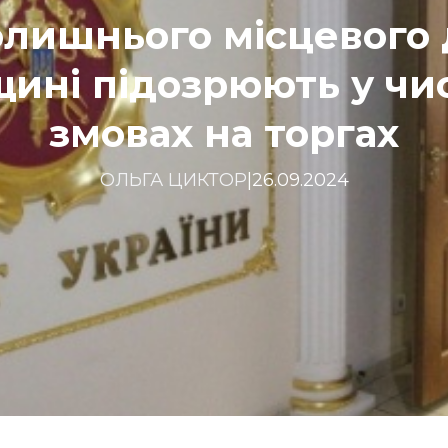
олишнього місцевого 
щині підозрюють у чи
змовах на торгах
ОЛЬГА ЦИКТОР
|
26.09.2024