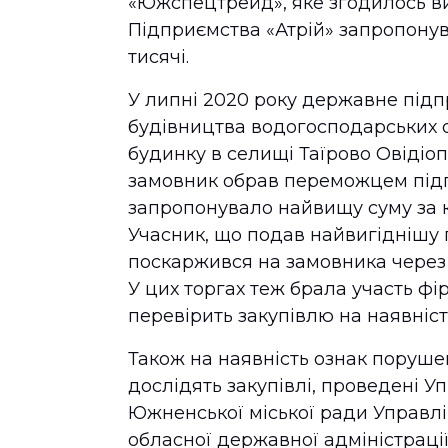
«Южспецтрейд», яке згодилось ви
Підприємства «Атрій» запропонува
тисячі.
У липні 2020 року державне під
будівництва водогосподарських о
будинку в селищі Таїрово Овідіо
замовник обрав переможцем під
запропонувало найвищу суму за к
Учасник, що подав найвигіднішу 
поскаржився на замовника через 
У цих торгах теж брала участь фі
перевірить закупівлю на наявніст
Також на наявність ознак поруш
дослідять закупівлі, проведені У
Южненської міської ради Управлі
обласної державної адміністрації