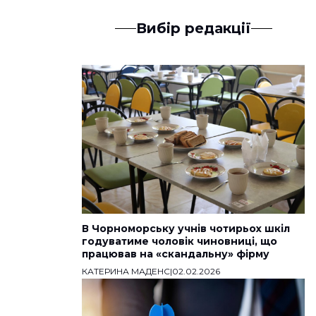
Вибір редакції
В Чорноморську учнів чотирьох шкіл
годуватиме чоловік чиновниці, що
працював на «скандальну» фірму
КАТЕРИНА МАДЕНС
|
02.02.2026