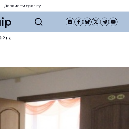
Допомогти проєкту
ір
Війна