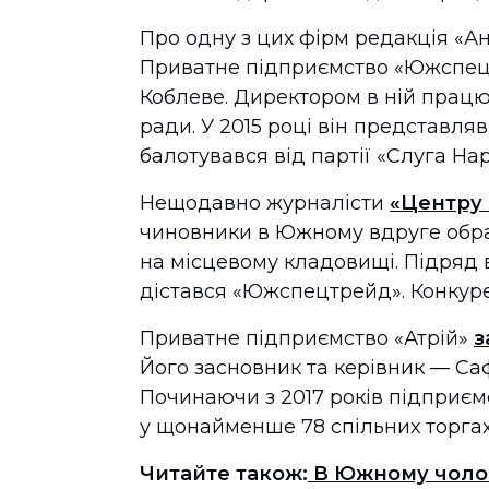
Про одну з цих фірм редакція «А
Приватне підприємство «Южспец
Коблеве. Директором в ній прац
ради. У 2015 році він представляв
балотувався від партії «Слуга На
Нещодавно журналісти
«Центру 
чиновники в Южному вдруге обр
на місцевому кладовищі. Підряд 
дістався «Южспецтрейд». Конкурен
Приватне підприємство «Атрій»
з
Його засновник та керівник — С
Починаючи з 2017 років підприє
у щонайменше 78 спільних торга
Читайте також:
В Южному чолов