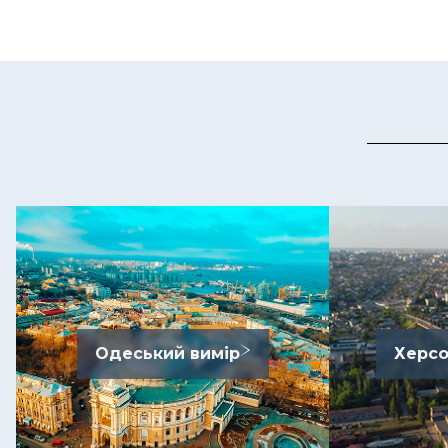
Одеський вимір
Херсо