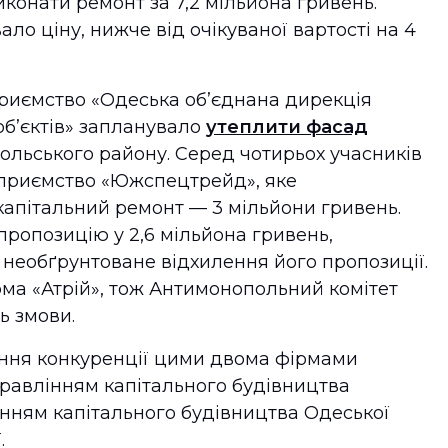
конати ремонт за 7,2 мільйона гривень.
ло ціну, нижче від очікуваної вартості на 4
приємство «Одеська об’єднана дирекція
б’єктів» запланувало
утеплити фасад
польського району. Серед чотирьох учасників
приємство «Южспецтрейд», яке
апітальний ремонт — 3 мільйони гривень.
пропозицію у 2,6 мільйона гривень,
необґрунтоване відхилення його пропозиції.
рма «Атрій», тож Антимонопольний комітет
ь змови.
ення конкуренції цими двома фірмами
правлінням капітального будівництва
нням капітального будівництва Одеської
.