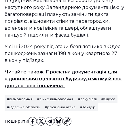
Підрядник має виконати всі роботи до кінця
наступного року. За тендерною документацією, у
багатоповерхівці планують замінити дах та
покрівлю, відновити стіни та перегородки,
встановити нові вікна та двері, облаштувати
пандус й підсилити фасад будівлі.
У січні 2024 року від атаки безпілотника в Одесі
пошкоджень зазнали 198 вікон у квартирах 27
вікон у під’їздах.
Читайте також:
Проєктна документація для
відновлення одеського будинку, в якому йшов
дощ, готова і оплачена
#відновлення
#вікно відновлення
#закупівлі
#Одеса
#Одеська область
#російська атака
#Тендер
Поширити