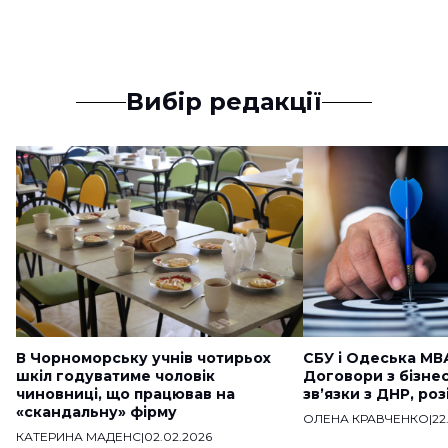
Вибір редакції
В Чорноморську учнів чотирьох
СБУ і Одеська МВ
шкіл годуватиме чоловік
Договори з бізне
чиновниці, що працював на
звʼязки з ДНР, ро
«скандальну» фірму
ОЛЕНА КРАВЧЕНКО
|
22
КАТЕРИНА МАДЕНС
|
02.02.2026