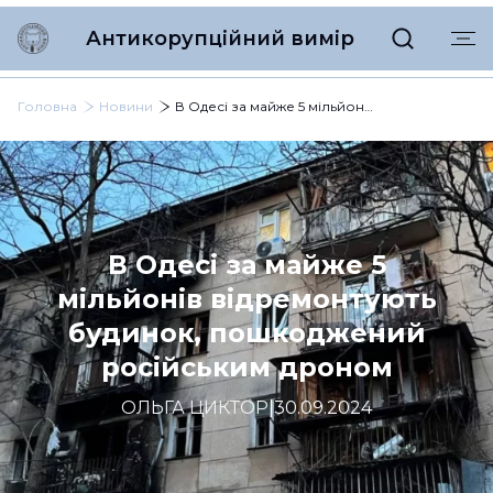
Антикорупційний вимір
Головна
Новини
В Одесі за майже 5 мільйонів відремонтують будинок, пошкоджений російським дроном
В Одесі за майже 5
мільйонів відремонтують
будинок, пошкоджений
російським дроном
ОЛЬГА ЦИКТОР
|
30.09.2024