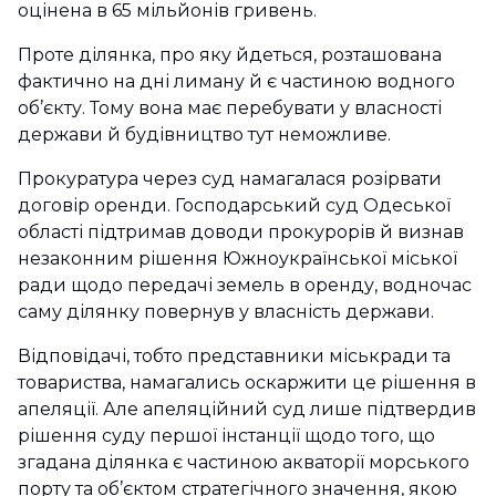
оцінена в 65 мільйонів гривень.
Проте ділянка, про яку йдеться, розташована
фактично на дні лиману й є частиною водного
об’єкту. Тому вона має перебувати у власності
держави й будівництво тут неможливе.
Прокуратура через суд намагалася розірвати
договір оренди. Господарський суд Одеської
області підтримав доводи прокурорів й визнав
незаконним рішення Южноукраїнської міської
ради щодо передачі земель в оренду, водночас
саму ділянку повернув у власність держави.
Відповідачі, тобто представники міськради та
товариства, намагались оскаржити це рішення в
апеляції. Але апеляційний суд лише підтвердив
рішення суду першої інстанції щодо того, що
згадана ділянка є частиною акваторії морського
порту та об’єктом стратегічного значення, якою