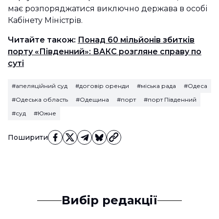
має розпоряджатися виключно держава в особі
Кабінету Міністрів.
Читайте також:
Понад 60 мільйонів збитків
порту «Південний»: ВАКС розгляне справу по
суті
#апеляційний суд
#договір оренди
#міська рада
#Одеса
#Одеська область
#Одещина
#порт
#порт Південний
#суд
#Южне
Поширити
Вибір редакції