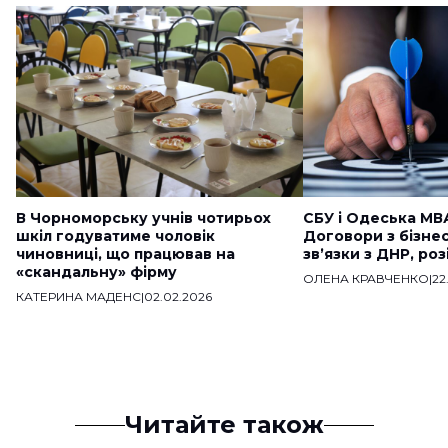
В Чорноморську учнів чотирьох
СБУ і Одеська МВ
шкіл годуватиме чоловік
Договори з бізне
чиновниці, що працював на
звʼязки з ДНР, ро
«скандальну» фірму
ОЛЕНА КРАВЧЕНКО
|
22
КАТЕРИНА МАДЕНС
|
02.02.2026
Читайте також