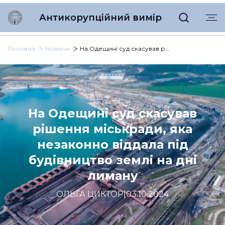
Антикорупційний вимір
Головна
Новини
На Одещині суд скасував рішення міськради, яка незаконно віддала під будівництво землі на дні лиману
На Одещині суд скасував
рішення міськради, яка
незаконно віддала під
будівництво землі на дні
лиману
ОЛЬГА ЦИКТОР
|
03.10.2024