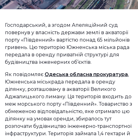
Господарський, а згодом Апеляційний суд
повернув у власність держави землі в акваторії
порту «Південний» вартістю понад 65 мільйонів
гривень. Цю територію Южненська міська рада
передала в оренду приватній структурі для
будівництва інженерних об’єктів.
Як повідомляє
Одеська обласна прокуратура
,
Южненська міськрада передала в оренду
ділянку, розташовану в акваторії Великого
Аджалицького лиману. Ця територія входить до
меж морського порту «Південний». Товариство з
обмеженою відповідальністю, яке отримало цю
ділянку на умовах оренди, збиралось тут
розпочати будівництво інженерно-транспортної
інфраструктури. Територія займала 1,4 гектари й