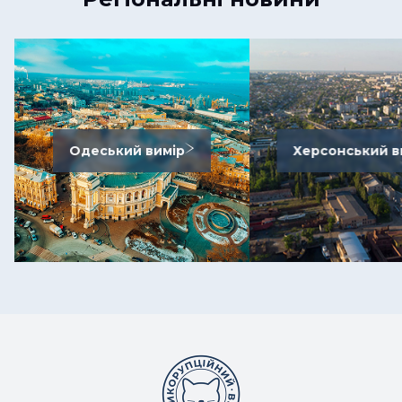
Одеський вимір
Херсонський в