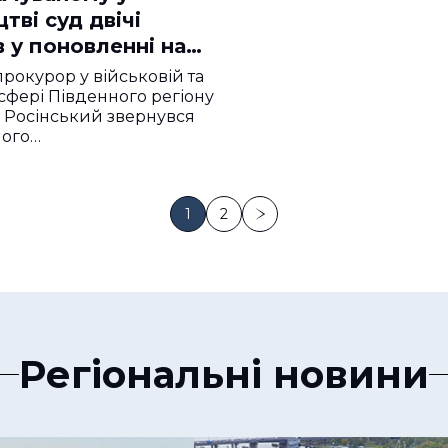
тві суд двічі
 у поновленні на
рокурор у військовій та
сфері Південного регіону
 Росінський звернувся
ного…
1
2
Регіональні новини