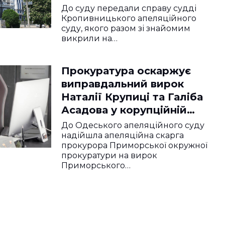
ДТП
До суду передали справу судді
Кропивницького апеляційного
суду, якого разом зі знайомим
викрили на…
Прокуратура оскаржує
виправдальний вирок
Наталії Крупиці та Галіба
Асадова у корупційній
справі
До Одеського апеляційного суду
надійшла апеляційна скарга
прокурора Приморської окружної
прокуратури на вирок
Приморського…