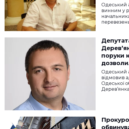
Одеський 
винним у р
начальника
перевезень
Депутат
Дерев’ян
поруки к
дозволи
9 мільйо
Одеський 
відмовив а
Одеської о
Дерев’янка
Прокуро
обвинув