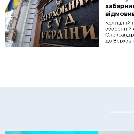
хабарниц
відмовив
посаді
Колишній п
оборонній 
Олександр
до Верхов