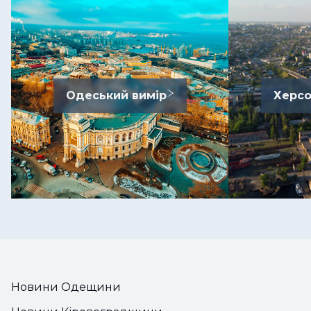
Одеський вимір
Херсо
Новини Одещини