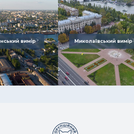
нський вимір
Миколаївський вимір