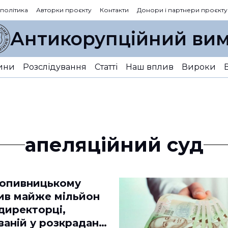
 політика
Авторки проєкту
Контакти
Донори і партнери проєкту
Антикорупційний вим
ини
Розслідування
Статті
Наш вплив
Вироки
апеляційний суд
ропивницькому
ив майже мільйон
директорці,
аній у розкраданні