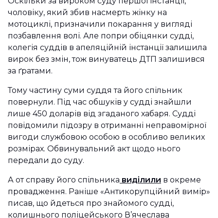
Оскільки за вироком суду першої інстанції,
чоловіку, який збив насмерть жінку на
мотоциклі, призначили покарання у вигляді
позбавлення волі. Але попри обіцянки судді,
колегія суддів в апеляційній інстанції залишила
вирок без змін, тож винуватець ДТП залишився
за ґратами.
Тому частину суми суддя та його спільник
повернули. Під час обшуків у судді знайшли
лише 450 доларів від згаданого хабаря. Судді
повідомили підозру в отриманні неправомірної
вигоди службовою особою в особливо великих
розмірах. Обвинувальний акт щодо нього
передали до суду.
А от справу його спільника
виділили
в окреме
провадження. Раніше «Антикорупційний вимір»
писав, що йдеться про знайомого судді,
колишнього поліцейського В’ячеслава