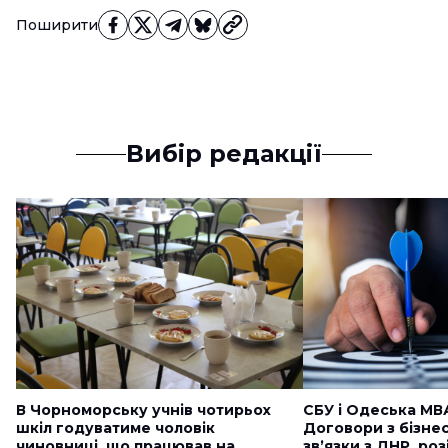
Поширити
Вибір редакції
В Чорноморську учнів чотирьох
СБУ і Одеська МВ
шкіл годуватиме чоловік
Договори з бізне
чиновниці, що працював на
звʼязки з ДНР, ро