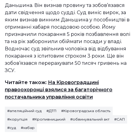
Даньшина. Він визнав провину та зобов’язався
дати свідчення щодо судді. Суд виніс вирок, за
яким визнав винним Даньшина у пособництві в
отриманні хабаря посадовою особою. Йому
призначили покарання 5 років позбавлення волі
та на рік заборонили обіймати посади у владі.
Водночас суд звільнив чоловіка від відбування
покарання з іспитовим строком 3 роки. Ще він
зобов’язався перерахувати 50 тисяч гривень на
ЗСУ.
Читайте також:
На Кіровоградщині
правоохоронці взялися за багаторічного
постачальника управління освіти
#апеляційний суд
#ДТП
#Кіровоградська область
#корупція
#Кропивницький
#обвинувальний акт
#САП
#суд
#хабар