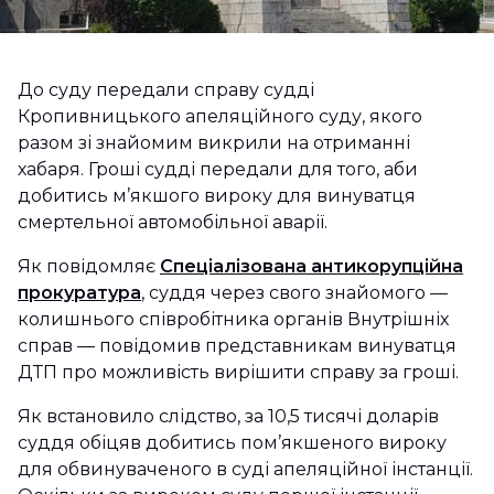
До суду передали справу судді
Кропивницького апеляційного суду, якого
разом зі знайомим викрили на отриманні
хабаря. Гроші судді передали для того, аби
добитись м’якшого вироку для винуватця
смертельної автомобільної аварії.
Як повідомляє
Спеціалізована антикорупційна
прокуратура
, суддя через свого знайомого —
колишнього співробітника органів Внутрішніх
справ — повідомив представникам винуватця
ДТП про можливість вирішити справу за гроші.
Як встановило слідство, за 10,5 тисячі доларів
суддя обіцяв добитись пом’якшеного вироку
для обвинуваченого в суді апеляційної інстанції.