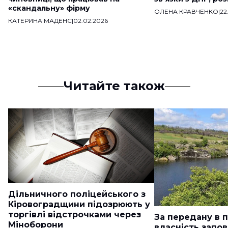
«скандальну» фірму
ОЛЕНА КРАВЧЕНКО
|
22
КАТЕРИНА МАДЕНС
|
02.02.2026
Читайте також
Дільничного поліцейського з
Кіровоградщини підозрюють у
торгівлі відстрочками через
За передану в 
Міноборони
власність запо