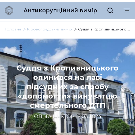
Антикорупційний вимір
Головна
Кіровоградський вимір
Суддя з Кропивницького опинився на лаві підсудних за спробу «допомогти» винуватцю смертельного ДТП
Суддя з Кропивницького
опинився на лаві
підсудних за спробу
«допомогти» винуватцю
смертельного ДТП
ОЛЬГА ЦИКТОР
|
19.03.2024