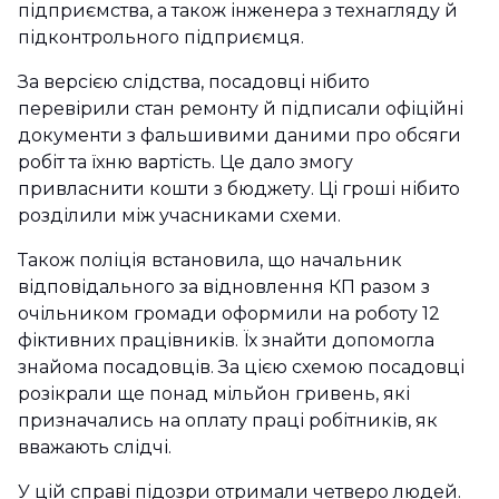
підприємства, а також інженера з технагляду й
підконтрольного підприємця.
За версією слідства, посадовці нібито
перевірили стан ремонту й підписали офіційні
документи з фальшивими даними про обсяги
робіт та їхню вартість. Це дало змогу
привласнити кошти з бюджету. Ці гроші нібито
розділили між учасниками схеми.
Також поліція встановила, що начальник
відповідального за відновлення КП разом з
очільником громади оформили на роботу 12
фіктивних працівників. Їх знайти допомогла
знайома посадовців. За цією схемою посадовці
розікрали ще понад мільйон гривень, які
призначались на оплату праці робітників, як
вважають слідчі.
У цій справі підозри отримали четверо людей.