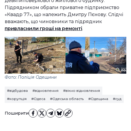
девятиповерхового житлового будинку.
Підрядником обрали приватне підприємство
«Квадр 77», що належить Дмитру Пєнову. Слідчі
вважають, що чиновники та підрядник
привласнили гроші на ремонті
.
Фото: Поліція Одещини
#відбудова
#відновлення
#вікно відновлення
#корупція
#Одеса
#Одеська область
#Одещина
#суд
Поширити