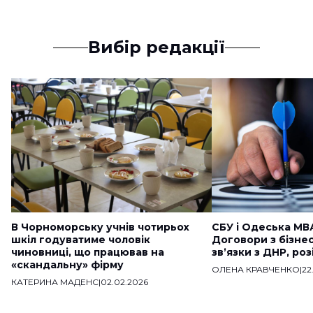
Вибір редакції
В Чорноморську учнів чотирьох
СБУ і Одеська МВ
шкіл годуватиме чоловік
Договори з бізне
чиновниці, що працював на
звʼязки з ДНР, ро
«скандальну» фірму
ОЛЕНА КРАВЧЕНКО
|
22
КАТЕРИНА МАДЕНС
|
02.02.2026