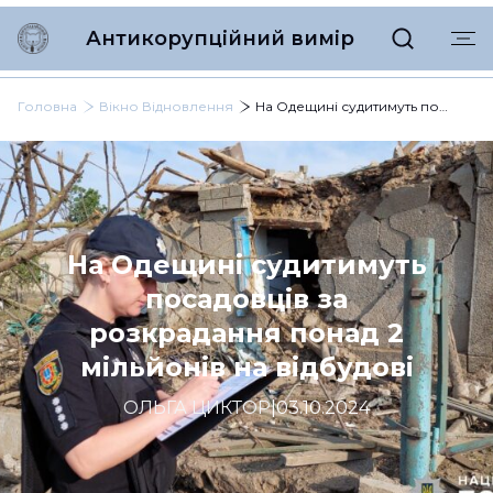
Антикорупційний вимір
Головна
Вікно Відновлення
На Одещині судитимуть посадовців за розкрадання понад 2 мільйонів на відбудові
На Одещині судитимуть
посадовців за
розкрадання понад 2
мільйонів на відбудові
ОЛЬГА ЦИКТОР
|
03.10.2024