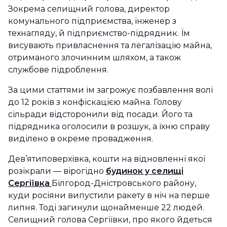
Зокрема селищний голова, директор
комунального підприємства, інженер з
технагляду, й підприємство-підрядник. Їм
висувають привласнення та легалізацію майна,
отриманого злочинним шляхом, а також
службове підроблення.
За цими статтями їм загрожує позбавлення волі
до 12 років з конфіскацією майна. Голову
сільради відсторонили від посади. Його та
підрядника оголосили в розшук, а їхню справу
виділено в окреме провадження.
Дев’ятиповерхівка, кошти на відновленні якої
розікрали — вірогідно
будинок у селищі
Сергіївка
Білгород-Дністровського району,
куди росіяни випустили ракету в ніч на перше
липня. Тоді загинули щонайменше 22 людей.
Селищний голова Сергіївки, про якого йдеться