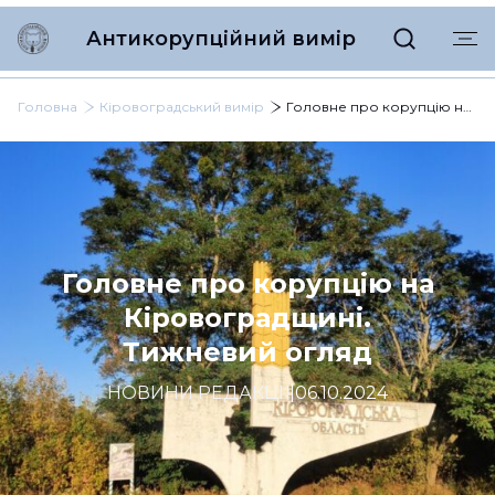
Антикорупційний вимір
Головна
Кіровоградський вимір
Головне про корупцію на Кіровоградщині. Тижневий огляд
Головне про корупцію на
Кіровоградщині.
Тижневий огляд
НОВИНИ РЕДАКЦІЇ
|
06.10.2024