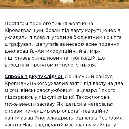
Протягом першого тижня жовтня на
Кіровоградщині брали під варту корупціонерів,
укладали підозрілі угоди за бюджетний кошт та
штрафували депутатів за несвоєчасне подання
декларацій. «Антикорупційний вимір»
підготував огляд новин та публікацій, що
виходили протягом минулого тижня.
Спроба підкупу слідчої.
Ленінський райсуд
Кропивницького ухвалив взяти під варту на два
місяці військовослужбовця Нацгвардії, якого
підозрюють у підкупі слідчої. Також чоловік
може внести заставу. Як ідеться в матеріалах
справи, командир вертольота 1-ї авіаційної
ланки авіаційної ескадрильї однієї з військових
частин Нацгвардії, який має звання майора, у