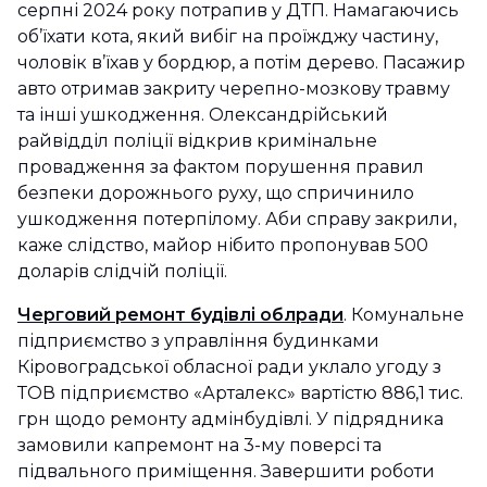
серпні 2024 року потрапив у ДТП. Намагаючись
об’їхати кота, який вибіг на проїжджу частину,
чоловік в’їхав у бордюр, а потім дерево. Пасажир
авто отримав закриту черепно-мозкову травму
та інші ушкодження. Олександрійський
райвідділ поліції відкрив кримінальне
провадження за фактом порушення правил
безпеки дорожнього руху, що спричинило
ушкодження потерпілому. Аби справу закрили,
каже слідство, майор нібито пропонував 500
доларів слідчій поліції.
Черговий ремонт будівлі облради
. Комунальне
підприємство з управління будинками
Кіровоградської обласної ради уклало угоду з
ТОВ підприємство «Арталекс» вартістю 886,1 тис.
грн щодо ремонту адмінбудівлі. У підрядника
замовили капремонт на 3-му поверсі та
підвального приміщення. Завершити роботи