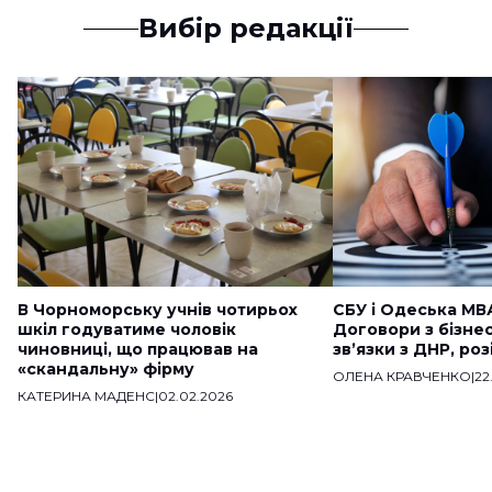
Вибір редакції
В Чорноморську учнів чотирьох
СБУ і Одеська МВ
шкіл годуватиме чоловік
Договори з бізне
чиновниці, що працював на
звʼязки з ДНР, ро
«скандальну» фірму
ОЛЕНА КРАВЧЕНКО
|
22
КАТЕРИНА МАДЕНС
|
02.02.2026