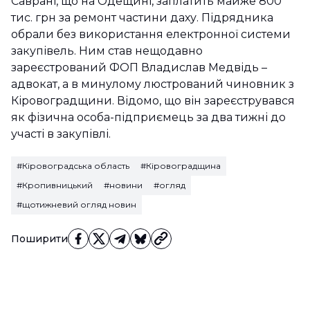
Саврані, що на Одещині, заплатить майже 800
тис. грн за ремонт частини даху. Підрядника
обрали без використання електронної системи
закупівель. Ним став нещодавно
зареєстрований ФОП Владислав Медвідь –
адвокат, а в минулому люстрований чиновник з
Кіровоградщини. Відомо, що він зареєструвався
як фізична особа-підприємець за два тижні до
участі в закупівлі.
#Кіровоградська область
#Кіровоградщина
#Кропивницький
#новини
#огляд
#щотижневий огляд новин
Поширити