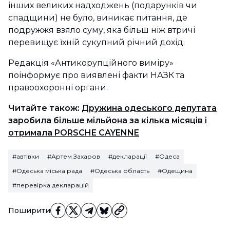
інших великих надходжень (подарунків чи
спадщини) не було, виникає питання, де
подружжя взяло суму, яка більш ніж втричі
перевищує їхній сукупний річний дохід.
Редакція «Антикорупційного виміру»
поінформує про виявлені факти НАЗК та
правоохоронні органи.
Читайте також:
Дружина одеського депутата
заробила більше мільйона за кілька місяців і
отримала PORSCHE CAYENNE
#автівки
#Артем Захаров
#декларації
#Одеса
#Одеська міська рада
#Одеська область
#Одещина
#перевірка декларацій
Поширити