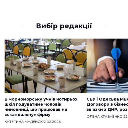
Вибір редакції
В Чорноморську учнів чотирьох
СБУ і Одеська МВ
шкіл годуватиме чоловік
Договори з бізне
чиновниці, що працював на
звʼязки з ДНР, ро
«скандальну» фірму
ОЛЕНА КРАВЧЕНКО
|
22
КАТЕРИНА МАДЕНС
|
02.02.2026