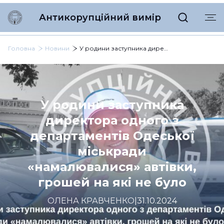
Антикорупційний вимір
Головна
Новини
У родини заступника директора одного з департаментів Одеської міськради «намалювалися» автівки, грошей на які не було
У родини заступника
директора одного з
департаментів Одеської
міськради
«намалювалися» автівки,
грошей на які не було
ОЛЕНА КРАВЧЕНКО
|
31.10.2024