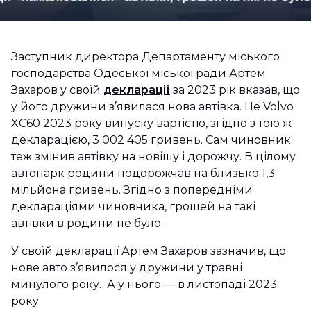
Заступник директора Департаменту міського
господарства Одеської міської ради Артем
Захаров у своїй
декларації
за 2023 рік вказав, що
у його дружини з’явилася нова автівка. Це Volvo
XC60 2023 року випуску вартістю, згідно з тою ж
декларацією, 3 002 405 гривень. Сам чиновник
теж змінив автівку на новішу і дорожчу. В цілому
автопарк родини подорожчав на близько 1,3
мільйона гривень. Згідно з попередніми
деклараціями чиновника, грошей на такі
автівки в родини не було.
У своїй декларації Артем Захаров зазначив, що
нове авто з’явилося у дружини у травні
минулого року. А у нього — в листопаді 2023
року.