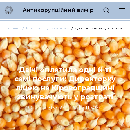
Антикорупційний вимір
Головна
Кіровоградський вимір
Двічі оплатила одні й ті самі послуги: Директорку ліцею на Кіровоградщині звинувачують у розтраті
Двічі оплатила одні й ті
самі послуги: Директорку
ліцею на Кіровоградщині
звинувачують у розтраті
ОЛЕНА КРАВЧЕНКО
|
12.11.2024