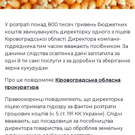
У розтраті понад 800 тисяч гривень бюджетних
коштів звинувачують директорку одного з ліцеїв
Кіровоградської області. Директора компанії-
підрядника тим часом вважають посібником. За
даними слідства освітянка двічі заплатила за
одні й ти самі послуги з за доробки та зберігання
зерна кукурудзи.
Про це повідомляє
Кіровоградська обласна
прокуратура
.
Правоохоронці повідомляють, що директорка
ліцею отримала підозру за фактом розтрати
грошових коштів (ч. 5 ст. 191 КК України). Слідчі
вважають, що посадовиця за пособництва
директора товариства, що обробляв земельну