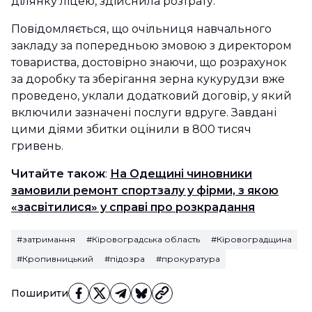
ділянку ліцею, здійснила розтрату.
Повідомляється, що очільниця навчального
закладу за попередньою змовою з директором
товариства, достовірно знаючи, що розрахунок
за доробку та зберігання зерна кукурудзи вже
проведено, уклали додатковий договір, у який
включили зазначені послуги вдруге. Завдані
цими діями збитки оцінили в 800 тисяч
гривень.
Читайте також
:
На Одещині чиновники
замовили ремонт спортзалу у фірми, з якою
«засвітилися» у справі про розкрадання
#затримання
#Кіровоградська область
#Кіровоградщина
#Кропивницький
#підозра
#прокуратура
Поширити