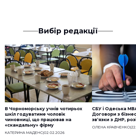
Вибір редакції
В Чорноморську учнів чотирьох
СБУ і Одеська МВ
шкіл годуватиме чоловік
Договори з бізне
чиновниці, що працював на
звʼязки з ДНР, ро
«скандальну» фірму
ОЛЕНА КРАВЧЕНКО
|
22
КАТЕРИНА МАДЕНС
|
02.02.2026