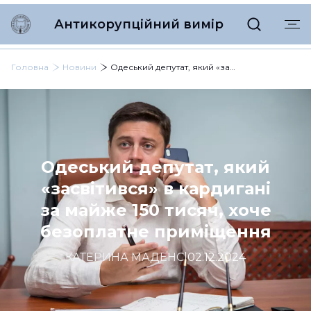
Антикорупційний вимір
Головна
Новини
Одеський депутат, який «засвітився» в кардигані за майже 150 тисяч, хоче безоплатне приміщення
Одеський депутат, який
«засвітився» в кардигані
за майже 150 тисяч, хоче
безоплатне приміщення
КАТЕРИНА МАДЕНС
|
02.12.2024