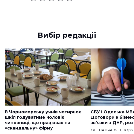
Вибір редакції
В Чорноморську учнів чотирьох
СБУ і Одеська МВ
шкіл годуватиме чоловік
Договори з бізне
чиновниці, що працював на
звʼязки з ДНР, ро
«скандальну» фірму
ОЛЕНА КРАВЧЕНКО
|
22