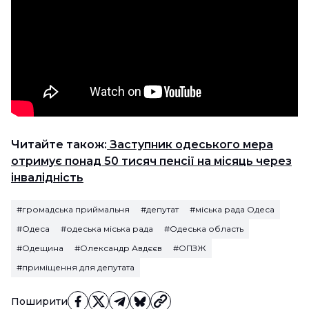
Читайте також:
Заступник одеського мера
отримує понад 50 тисяч пенсії на місяць через
інвалідність
#громадська приймальня
#депутат
#міська рада Одеса
#Одеса
#одеська міська рада
#Одеська область
#Одещина
#Олександр Авдєєв
#ОПЗЖ
#приміщення для депутата
Поширити