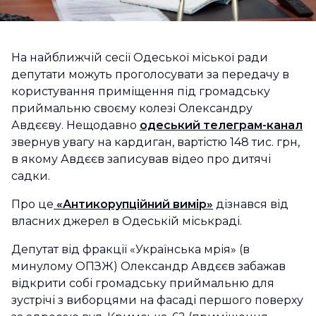
На найближчій сесії Одеської міської ради
депутати можуть проголосувати за передачу в
користування приміщення під громадську
приймальню своєму колезі Олександру
Авдєєву. Нещодавно
одеський телеграм-канал
звернув увагу на кардиган, вартістю 148 тис. грн,
в якому Авдєєв записував відео про дитячі
садки.
Про це
«Антикорупційний вимір»
дізнався від
власних джерел в Одеській міськраді.
Депутат від фракції «Українська мрія» (в
минулому ОПЗЖ) Олександр Авдєєв забажав
відкрити собі громадську приймальню для
зустрічі з виборцями на фасаді першого поверху