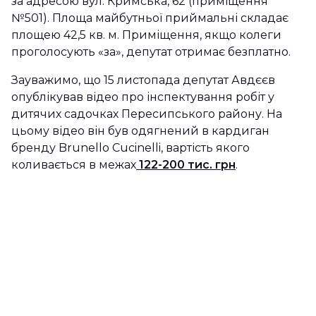
за адресою вул. Кримська, 62 (приміщення
№501). Площа майбутньої приймальні складає
площею 42,5 кв. м. Приміщення, якщо колеги
проголосують «за», депутат отримає безплатно.
Зауважимо, що 15 листопада депутат Авдєєв
опублікував відео про інспектування робіт у
дитячих садочках Пересипського району. На
цьому відео він був одягнений в кардиган
бренду Brunello Cucinelli, вартість якого
коливається в межах
122-200 тис. грн
.