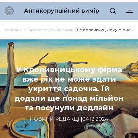
Антикорупційний вимір
Головна
Кіровоградський вимір
У Кропивницькому фірма вже рік не може здати укриття садочка. Їй додали ще понад мільйон та посунули дедлайн
У Кропивницькому фірма
вже рік не може здати
укриття садочка. Їй
додали ще понад мільйон
та посунули дедлайн
НОВИНИ РЕДАКЦІЇ
|
04.12.2024