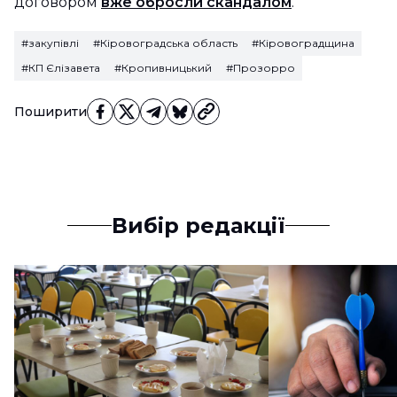
договором
вже обросли скандалом
.
#закупівлі
#Кіровоградська область
#Кіровоградщина
#КП Єлізавета
#Кропивницький
#Прозорро
Поширити
Вибір редакції