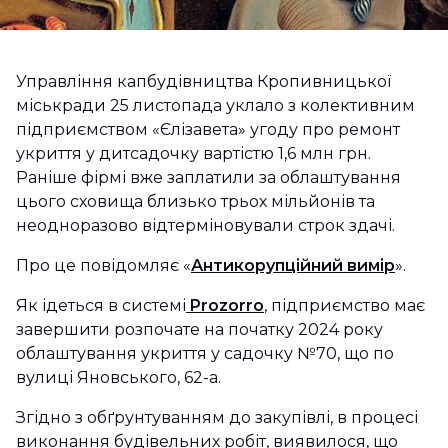
Управління капбудівництва Кропивницької
міськради 25 листопада уклало з колективним
підприємством «Єлізавета» угоду про ремонт
укриття у дитсадочку вартістю 1,6 млн грн.
Раніше фірмі вже заплатили за облаштування
цього сховища близько трьох мільйонів та
неодноразово відтерміновували строк здачі.
Про це повідомляє «
Антикорупційний вимір
».
Як ідеться в системі
Prozorro
, підприємство має
завершити розпочате на початку 2024 року
облаштування укриття у садочку №70, що по
вулиці Яновського, 62-а.
Згідно з обґрунтуванням до закупівлі, в процесі
виконання будівельних робіт, виявилося, що