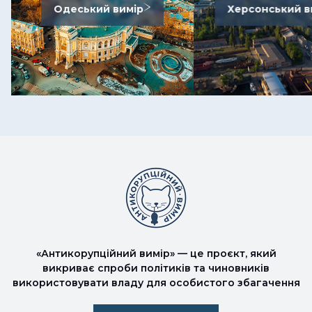
Одеський вимір
Херсонський в
«Антикорупційний вимір» — це проєкт, який
викриває спроби політиків та чиновників
використовувати владу для особистого збагачення