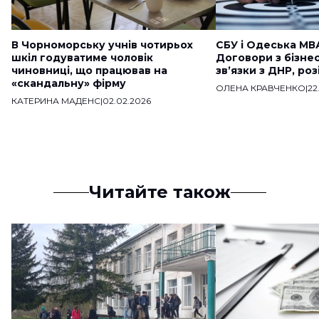
В Чорноморську учнів чотирьох
СБУ і Одеська МВ
шкіл годуватиме чоловік
Договори з бізне
чиновниці, що працював на
звʼязки з ДНР, ро
«скандальну» фірму
ОЛЕНА КРАВЧЕНКО
|
22
КАТЕРИНА МАДЕНС
|
02.02.2026
Читайте також