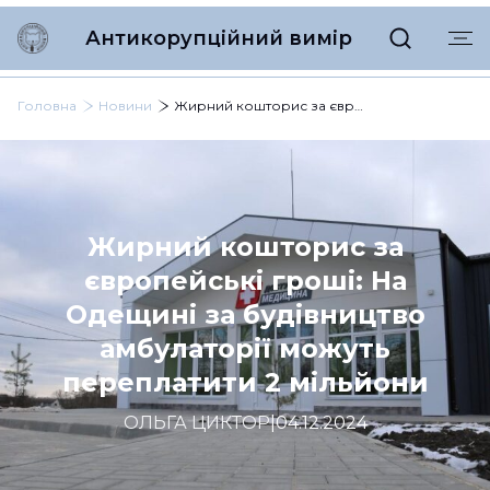
Антикорупційний вимір
Головна
Новини
Жирний кошторис за європейські гроші: На Одещині за будівництво амбулаторії можуть переплатити 2 мільйони
Жирний кошторис за
європейські гроші: На
Одещині за будівництво
амбулаторії можуть
переплатити 2 мільйони
ОЛЬГА ЦИКТОР
|
04.12.2024