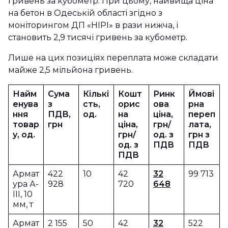
гривень за кубометр. При цьому, найвища ціна
на бетон в Одеській області згідно з
моніторингом ДП «НІРІ» в рази нижча, і
становить 2,9 тисячі гривень за кубометр.
Лише на цих позиціях переплата може складати
майже 2,5 мільйона гривень.
Найм
Сума
Кількі
Кошт
Ринк
Ймові
енува
з
сть,
орис
ова
рна
ння
ПДВ,
од.
на
ціна,
переп
товар
грн
ціна,
грн/
лата,
у, од.
грн/
од. з
грн з
од. з
ПДВ
ПДВ
ПДВ
Армат
422
10
42
32
99 713
ура А-
928
720
648
ІІІ, 10
мм, т
Армат
2 155
50
42
32
522