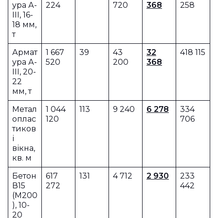
ура А-
224
720
368
258
ІІІ, 16-
18 мм,
т
Армат
1 667
39
43
32
418 115
ура А-
520
200
368
ІІІ, 20-
22
мм, т
Метал
1 044
113
9 240
6 278
334
оплас
120
706
тиков
і
вікна,
кв. м
Бетон
617
131
4 712
2 930
233
В15
272
442
(М200
), 10-
20