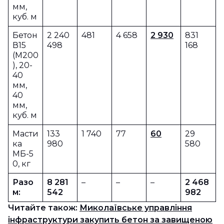
мм,
куб. м
Бетон
2 240
481
4 658
2 930
831
В15
498
168
(М200
), 20-
40
мм,
40
мм,
куб. м
Масти
133
1 740
77
60
29
ка
980
580
МБ-5
0, кг
Разо
8 281
–
–
–
2 468
м:
542
982
Читайте також:
Миколаївське управління
інфраструктури закупить бетон за завищеною