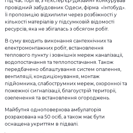
Під час торгів, з «Екстер’єр-Дизайн» конкурував
провідний забудовник Одеси, фірма «Інтобуд».
Її пропозицію відхилили через розбіжності у
кількості матеріалів у підсумковій відомості
ресурсів, яка не збігалась з обсягом робіт.
В суму входить виконання сантехнічних та
електромонтажних робіт, встановлення
теплового пункту і зовнішніх мереж каналізації,
водопостачання та теплопостачання. Також
передбачено облаштування систем опалення,
вентиляції, кондиціонування, монтаж
підйомника, слабострумних мереж, охоронної та
пожежної сигналізації, благоустрій території,
озеленення та встановлення огороджень.
Майбутня одноповерхова амбулаторія
розрахована на 50 осіб, а також має бути
оснащена укриттям в підвалі.