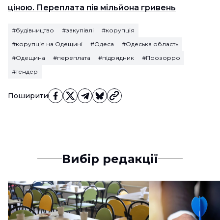
ціною. Переплата пів мільйона гривень
#будівництво
#закупівлі
#корупція
#корупція на Одещині
#Одеса
#Одеська область
#Одещина
#переплата
#підрядник
#Прозорро
#тендер
Поширити
Вибір редакції