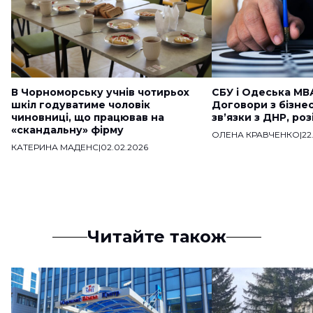
В Чорноморську учнів чотирьох
СБУ і Одеська МВ
шкіл годуватиме чоловік
Договори з бізне
чиновниці, що працював на
звʼязки з ДНР, ро
«скандальну» фірму
ОЛЕНА КРАВЧЕНКО
|
22
КАТЕРИНА МАДЕНС
|
02.02.2026
Читайте також