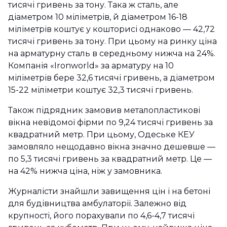
тисячі гривень за тону. Така ж сталь, але
діаметром 10 міліметрів, й діаметром 16-18
міліметрів коштує у кошторисі однаково — 42,72
тисячі гривень за тону. При цьому на ринку ціна
на арматурну сталь в середньому нижча на 24%.
Компанія «Ironworld» за арматуру на 10
міліметрів бере 32,6 тисячі гривень, а діаметром
15-22 міліметри коштує 32,3 тисячі гривень.
Також підрядник замовив металопластикові
вікна невідомої фірми по 9,24 тисячі гривень за
квадратний метр. При цьому, Одеське КЕУ
замовляло нещодавно вікна значно дешевше —
по 5,3 тисячі гривень за квадратний метр. Це —
на 42% нижча ціна, ніж у замовника.
Журналісти знайшли завищення цін і на бетоні
для будівництва амбулаторії. Залежно від
крупності, його порахували по 4,6-4,7 тисячі