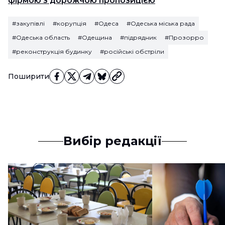
фірмою з дорожчою пропозицією
#закупівлі
#корупція
#Одеса
#Одеська міська рада
#Одеська область
#Одещина
#підрядник
#Прозорро
#реконструкція будинку
#російські обстріли
Поширити
Вибір редакції