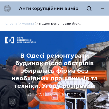
Антикорупційний вимір
Головна
Новини
В Одесі ремонтувати будинок після обстрілів збиралась фірма без необхідних працівників та техніки. Угоду розірвали
В Одесі ремонтувати
будинок після обстрілів
збиралась фірма без
необхідних працівників та
техніки. Угоду розірвали
ОЛЬГА ЦИКТОР
|
10.12.2024