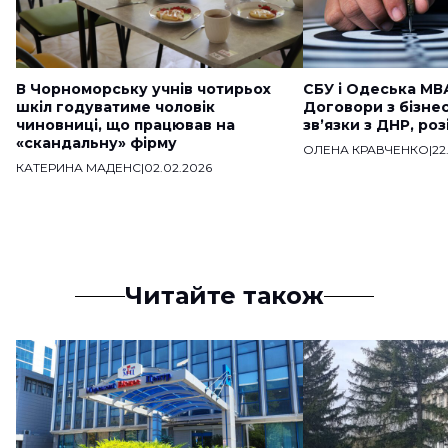
В Чорноморську учнів чотирьох
СБУ і Одеська МВ
шкіл годуватиме чоловік
Договори з бізне
чиновниці, що працював на
звʼязки з ДНР, ро
«скандальну» фірму
ОЛЕНА КРАВЧЕНКО
|
22
КАТЕРИНА МАДЕНС
|
02.02.2026
Читайте також