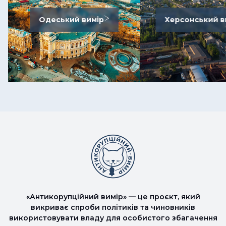
Одеський вимір
Херсонський в
«Антикорупційний вимір» — це проєкт, який
викриває спроби політиків та чиновників
використовувати владу для особистого збагачення