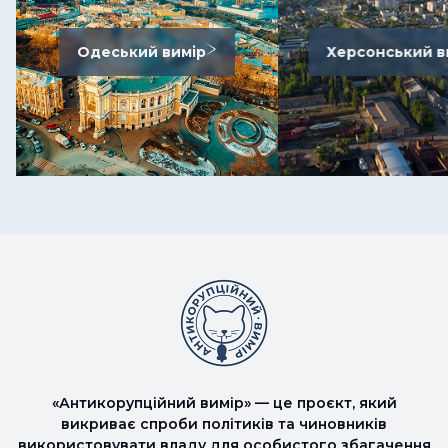
Одеський вимір
Херсонський в
«Антикорупційний вимір» — це проєкт, який
викриває спроби політиків та чиновників
використовувати владу для особистого збагачення