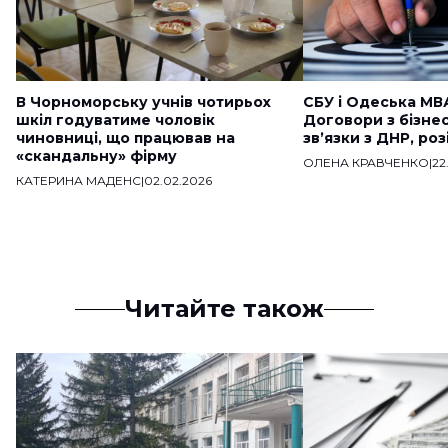
В Чорноморську учнів чотирьох
СБУ і Одеська МВ
шкіл годуватиме чоловік
Договори з бізне
чиновниці, що працював на
звʼязки з ДНР, ро
«скандальну» фірму
ОЛЕНА КРАВЧЕНКО
|
22
КАТЕРИНА МАДЕНС
|
02.02.2026
Читайте також