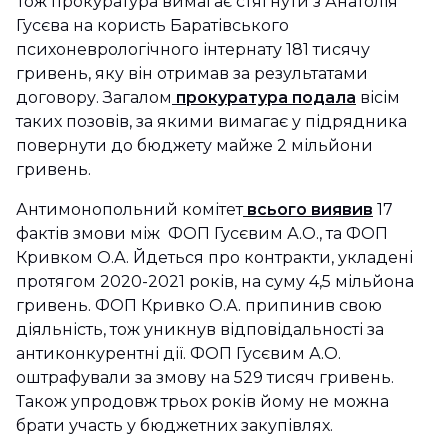
Тож прокуратура вимагає стягнути з Анатолія
Гусєва на користь Баратівського
психоневрологічного інтернату 181 тисячу
гривень, яку він отримав за результатами
договору. Загалом
прокуратура подала
вісім
таких позовів, за якими вимагає у підрядника
повернути до бюджету майже 2 мільйони
гривень.
Антимонопольний комітет
всього виявив
17
фактів змови між ФОП Гусєвим А.О., та ФОП
Кривком О.А. Йдеться про контракти, укладені
протягом 2020-2021 років, на суму 4,5 мільйона
гривень. ФОП Кривко О.А. припинив свою
діяльність, тож уникнув відповідальності за
антиконкурентні дії. ФОП Гусєвим А.О.
оштрафували за змову на 529 тисяч гривень.
Також упродовж трьох років йому не можна
брати участь у бюджетних закупівлях.