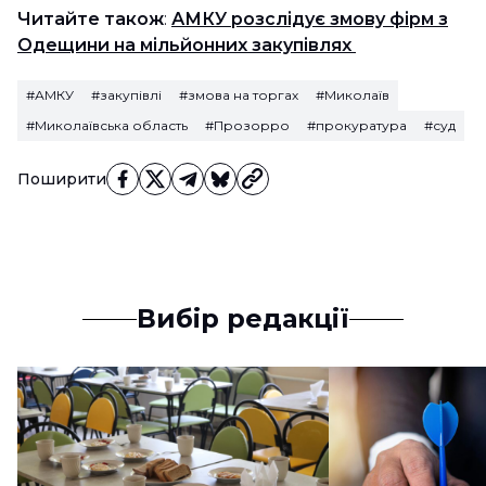
Читайте також
:
АМКУ розслідує змову фірм з
Одещини на мільйонних закупівлях
#АМКУ
#закупівлі
#змова на торгах
#Миколаїв
#Миколаївська область
#Прозорро
#прокуратура
#суд
Поширити
Вибір редакції