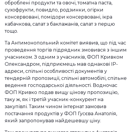
оброблені продукти та овочі, томатна паста,
сухофрукти, повидло, родзинки, огірки
консервовані, помідори консервовані, ікра
кабачкова, салат з баклажанів, салат з перцю
тощо.
Та Антимонопольний комітет виявив, що під час
проведення торгів підрядник змовився з іншим
учасником. З одним з учасників, ФОП Кривком
Олександром, підприємець мав однакові IP-
адреси, спільні особливості документів у
тендерній пропозиції, спільні автомобілі, спільне
ведення господарської діяльності. Водночас
ФОП Кривко подав вищу цінову пропозицію,
таку ж, як і третій учасник-конкурент на
закупівлі. Таким чином інтернат замовив
постачання продуктів у ФОП Гусєва Анатолія,
який запропонував найдешевшу ціну.