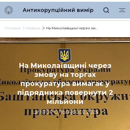
Антикорупційний вимір
Головна
Новини
На Миколаївщині через змову на торгах прокуратура вимагає у підрядника повернути 2 мільйони
На Миколаївщині через
змову на торгах
прокуратура вимагає у
підрядника повернути 2
мільйони
ЦИКТОР ОЛЬГА
|
20.02.2025