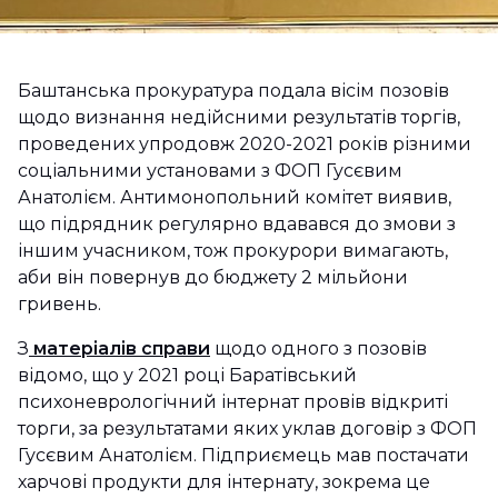
Баштанська прокуратура подала вісім позовів
щодо визнання недійсними результатів торгів,
проведених упродовж 2020-2021 років різними
соціальними установами з ФОП Гусєвим
Анатолієм. Антимонопольний комітет виявив,
що підрядник регулярно вдавався до змови з
іншим учасником, тож прокурори вимагають,
аби він повернув до бюджету 2 мільйони
гривень.
З
матеріалів справи
щодо одного з позовів
відомо, що у 2021 році Баратівський
психоневрологічний інтернат провів відкриті
торги, за результатами яких уклав договір з ФОП
Гусєвим Анатолієм. Підприємець мав постачати
харчові продукти для інтернату, зокрема це