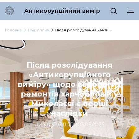
Антикорупційний вимір
Головна
Наш вплив
Після розслідування «Антикорупційного виміру» щодо задорогих ремонтів харчоблоків у Миколаєві є перші наслідки
Після розслідування
«Антикорупційного
виміру» щодо задорогих
ремонтів харчоблоків у
Миколаєві є перші
наслідки
ЦИКТОР ОЛЬГА
|
03.06.2025