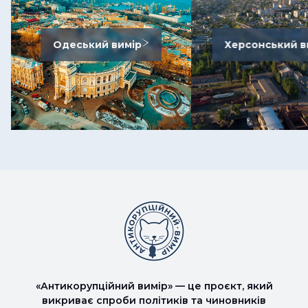
Одеський вимір
Херсонський в
«Антикорупційний вимір» — це проєкт, який
викриває спроби політиків та чиновників