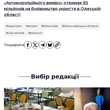
«Антикорупційного виміру» отримає 65
мільйонів на будівництво укриття в Одеській
області
#закупівлі
#імпакт
#Миколаїв
#Миколаївська область
#наш вплив
#ремонт
Поширити
Вибір редакції