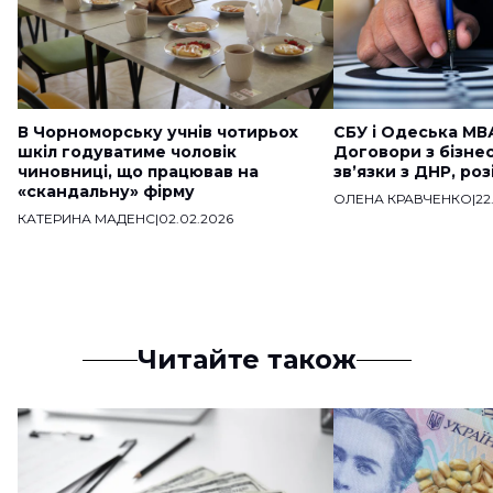
В Чорноморську учнів чотирьох
СБУ і Одеська МВ
шкіл годуватиме чоловік
Договори з бізне
чиновниці, що працював на
звʼязки з ДНР, ро
«скандальну» фірму
ОЛЕНА КРАВЧЕНКО
|
22
КАТЕРИНА МАДЕНС
|
02.02.2026
Читайте також