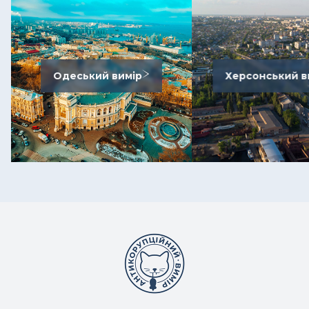
Одеський вимір
Херсонський в