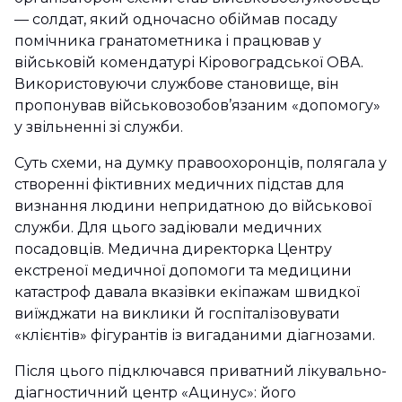
— солдат, який одночасно обіймав посаду
помічника гранатометника і працював у
військовій комендатурі Кіровоградської ОВА.
Використовуючи службове становище, він
пропонував військовозобов’язаним «допомогу»
у звільненні зі служби.
Суть схеми, на думку правоохоронців, полягала у
створенні фіктивних медичних підстав для
визнання людини непридатною до військової
служби. Для цього задіювали медичних
посадовців. Медична директорка Центру
екстреної медичної допомоги та медицини
катастроф давала вказівки екіпажам швидкої
виїжджати на виклики й госпіталізовувати
«клієнтів» фігурантів із вигаданими діагнозами.
Після цього підключався приватний лікувально-
діагностичний центр «Ацинус»: його