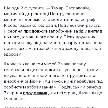
Ще одній фігурантці — Тамарі Беспаловій,
медичній директорці Центру екстреної
медичної допомоги та медицини катастроф
Кіровоградської облради, Подільський райсуд
11 серпня
продовжив
запобіжний захід у вигляді
нічного домашнього арешту. Після вручення
підозри жінку відправили під варту, однак вона
домоглася зміни запобіжного заходу через стан
здоров’я.
Її колега, яка на той час обіймала посаду
генеральної директорки з лікувальної справи
лікувально-діагностичного центру приватної
виробничої фірми «Ацинус», нині перебуває під
особистим зобов’язанням. Подільський райсуд
7 серпня
продовжив
для неї строк дії ухвали до
13 вересня.