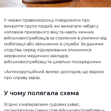
У червні правоохоронці повідомили про
викриття групи людей, які вимагали хабарі у
чоловіків призовного віку та навіть чинних
військовослужбовців за сприяння в ухиленні від
мобілізації або звільнення зі служби. За даними
слідства, серед підозрюваних опинилися
керівники медичних закладів,
військовослужбовці та цивільні посередники.
«Антикорупційний вимір» дослідив, що відомо
про справу зараз.
У чому полягала схема
Згідно з матеріалами судових ухвал,
організатором схеми став військовослужбовець