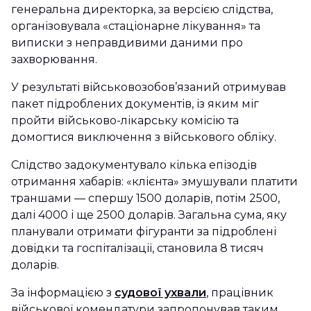
генеральна директорка, за версією слідства,
організовувала «стаціонарне лікування» та
виписки з неправдивими даними про
захворювання.
У результаті військовозобов’язаний отримував
пакет підроблених документів, із яким міг
пройти військово-лікарську комісію та
домогтися виключення з військового обліку.
Слідство задокументувало кілька епізодів
отримання хабарів: «клієнта» змушували платити
траншами — спершу 1500 доларів, потім 2500,
далі 4000 і ще 2500 доларів. Загальна сума, яку
планували отримати фігуранти за підроблені
довідки та госпіталізації, становила 8 тисяч
доларів.
За інформацією з
судової ухвали
, працівник
військової комендатури запропонував таким