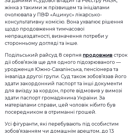
За даними «Судової влади» та Реєстру НАЗК,
жінка з такими ж прізвищем та ініціалами
очолювала у ПВФ «Ацинус» лікарсько-
консультативну комісію. Вона ухвалює рішення
щодо продовження тимчасової
непрацездатності, визначення потреби у
сторонньому догляді та інше.
Подільський райсуд 8 серпня
продовжив
строк
дії обов’язків ще для одного підозрюваного —
уродженця Южно-Сахалінська, пенсіонера та
інваліда другої групи. Суд також зобов’язав його
здати закордонний паспорт та інші документи
для виїзду за кордон, проте відмовив у вимозі
здати паспорт громадянина України. За
матеріалами справи, цей чоловік нібито був
посередником в отриманні грошей.
Усі фігуранти, які перебувають під особистим
зобов’язанням чи домашнім арештом, до 13