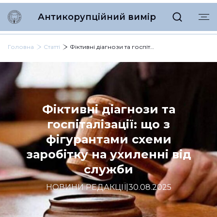
Антикорупційний вимір
Головна
Статті
Фіктивні діагнози та госпіталізації: що з фігурантами схеми заробітку на ухиленні від служби
Фіктивні діагнози та
госпіталізації: що з
фігурантами схеми
заробітку на ухиленні від
служби
НОВИНИ РЕДАКЦІЇ
|
30.08.2025