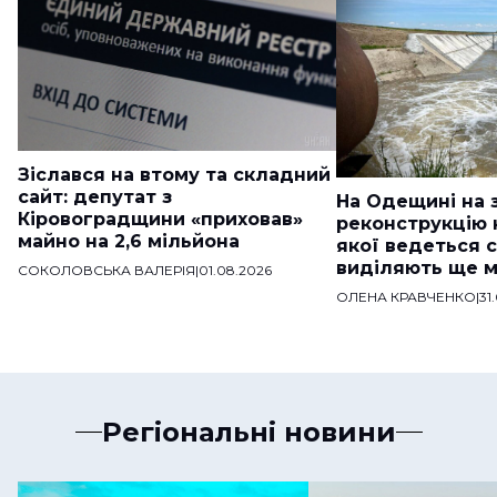
Зіслався на втому та складний
сайт: депутат з
На Одещині на 
Кіровоградщини «приховав»
реконструкцію 
майно на 2,6 мільйона
якої ведеться с
виділяють ще м
СОКОЛОВСЬКА ВАЛЕРІЯ
|
01.08.2026
мільйонів
ОЛЕНА КРАВЧЕНКО
|
31
Регіональні новини