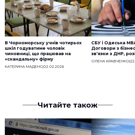
В Чорноморську учнів чотирьох
СБУ і Одеська МВ
шкіл годуватиме чоловік
Договори з бізне
чиновниці, що працював на
звʼязки з ДНР, ро
«скандальну» фірму
ОЛЕНА КРАВЧЕНКО
|
22
КАТЕРИНА МАДЕНС
|
02.02.2026
Читайте також